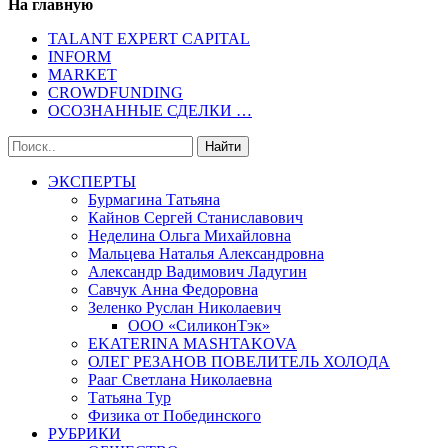
На главную
TALANT EXPERT CAPITAL
INFORM
MARKET
CROWDFUNDING
ОСОЗНАННЫЕ СДЕЛКИ …
ЭКСПЕРТЫ
Бурмагина Татьяна
Кайнов Сергей Станиславович
Неделина Ольга Михайловна
Мальцева Наталья Александровна
Александр Вадимович Ладугин
Савчук Анна Федоровна
Зеленко Руслан Николаевич
ООО «СиликонТэк»
EKATERINA MASHTAKOVA
ОЛЕГ РЕЗАНОВ ПОВЕЛИТЕЛЬ ХОЛОДА
Рааг Светлана Николаевна
Татьяна Тур
Физика от Побединского
РУБРИКИ