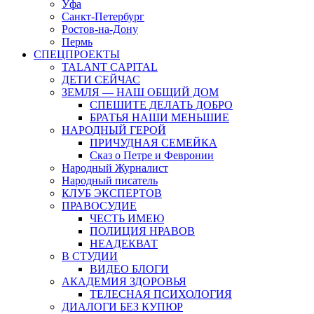
Уфа
Санкт-Петербург
Ростов-на-Дону
Пермь
СПЕЦПРОЕКТЫ
TALANT CAPITAL
ДЕТИ СЕЙЧАС
ЗЕМЛЯ — НАШ ОБЩИЙ ДОМ
СПЕШИТЕ ДЕЛАТЬ ДОБРО
БРАТЬЯ НАШИ МЕНЬШИЕ
НАРОДНЫЙ ГЕРОЙ
ПРИЧУДНАЯ СЕМЕЙКА
Сказ о Петре и Февронии
Народный Журналист
Народный писатель
КЛУБ ЭКСПЕРТОВ
ПРАВОСУДИЕ
ЧЕСТЬ ИМЕЮ
ПОЛИЦИЯ НРАВОВ
НЕАДЕКВАТ
В СТУДИИ
ВИДЕО БЛОГИ
АКАДЕМИЯ ЗДОРОВЬЯ
ТЕЛЕСНАЯ ПСИХОЛОГИЯ
ДИАЛОГИ БЕЗ КУПЮР