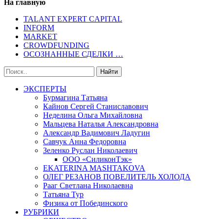
На главную
TALANT EXPERT CAPITAL
INFORM
MARKET
CROWDFUNDING
ОСОЗНАННЫЕ СДЕЛКИ …
ЭКСПЕРТЫ
Бурмагина Татьяна
Кайнов Сергей Станиславович
Неделина Ольга Михайловна
Мальцева Наталья Александровна
Александр Вадимович Ладугин
Савчук Анна Федоровна
Зеленко Руслан Николаевич
ООО «СиликонТэк»
EKATERINA MASHTAKOVA
ОЛЕГ РЕЗАНОВ ПОВЕЛИТЕЛЬ ХОЛОДА
Рааг Светлана Николаевна
Татьяна Тур
Физика от Побединского
РУБРИКИ