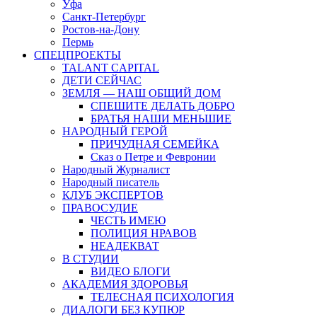
Уфа
Санкт-Петербург
Ростов-на-Дону
Пермь
СПЕЦПРОЕКТЫ
TALANT CAPITAL
ДЕТИ СЕЙЧАС
ЗЕМЛЯ — НАШ ОБЩИЙ ДОМ
СПЕШИТЕ ДЕЛАТЬ ДОБРО
БРАТЬЯ НАШИ МЕНЬШИЕ
НАРОДНЫЙ ГЕРОЙ
ПРИЧУДНАЯ СЕМЕЙКА
Сказ о Петре и Февронии
Народный Журналист
Народный писатель
КЛУБ ЭКСПЕРТОВ
ПРАВОСУДИЕ
ЧЕСТЬ ИМЕЮ
ПОЛИЦИЯ НРАВОВ
НЕАДЕКВАТ
В СТУДИИ
ВИДЕО БЛОГИ
АКАДЕМИЯ ЗДОРОВЬЯ
ТЕЛЕСНАЯ ПСИХОЛОГИЯ
ДИАЛОГИ БЕЗ КУПЮР