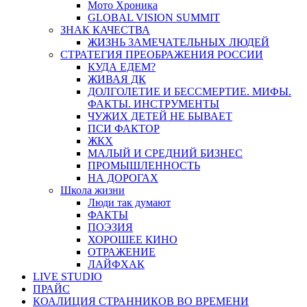
Мото Хроника
GLOBAL VISION SUMMIT
ЗНАК КАЧЕСТВА
ЖИЗНЬ ЗАМЕЧАТЕЛЬНЫХ ЛЮДЕЙ
СТРАТЕГИЯ ПРЕОБРАЖЕНИЯ РОССИИ
КУДА ЕДЕМ?
ЖИВАЯ ДК
ДОЛГОЛЕТИЕ И БЕССМЕРТИЕ. МИФЫ.
ФАКТЫ. ИНСТРУМЕНТЫ
ЧУЖИХ ДЕТЕЙ НЕ БЫВАЕТ
ПСИ ФАКТОР
ЖКХ
МАЛЫЙ И СРЕДНИЙ БИЗНЕС
ПРОМЫШЛЕННОСТЬ
НА ДОРОГАХ
Школа жизни
Люди так думают
ФАКТЫ
ПОЭЗИЯ
ХОРОШЕЕ КИНО
ОТРАЖЕНИЕ
ЛАЙФХАК
LIVE STUDIO
ПРАЙС
КОАЛИЦИЯ СТРАННИКОВ ВО ВРЕМЕНИ