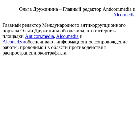
Ольга Дружинина – Главный редактор
Anticorr.media
и
Alco.media
Главный редактор Международного антикоррупционного
портала Ольга Дружинина обозначила, что интернет-
площадки
Anticorr
.
media
,
Alco
.
media
и
Alconadzor
обеспечивают информационное сопровождение
работы, проводимой в области противодействия
распространени
ю
контрафакта.