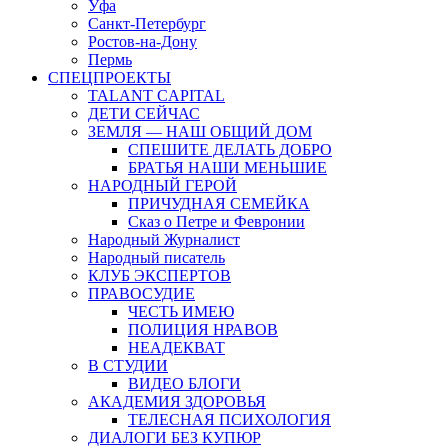
Уфа
Санкт-Петербург
Ростов-на-Дону
Пермь
СПЕЦПРОЕКТЫ
TALANT CAPITAL
ДЕТИ СЕЙЧАС
ЗЕМЛЯ — НАШ ОБЩИЙ ДОМ
СПЕШИТЕ ДЕЛАТЬ ДОБРО
БРАТЬЯ НАШИ МЕНЬШИЕ
НАРОДНЫЙ ГЕРОЙ
ПРИЧУДНАЯ СЕМЕЙКА
Сказ о Петре и Февронии
Народный Журналист
Народный писатель
КЛУБ ЭКСПЕРТОВ
ПРАВОСУДИЕ
ЧЕСТЬ ИМЕЮ
ПОЛИЦИЯ НРАВОВ
НЕАДЕКВАТ
В СТУДИИ
ВИДЕО БЛОГИ
АКАДЕМИЯ ЗДОРОВЬЯ
ТЕЛЕСНАЯ ПСИХОЛОГИЯ
ДИАЛОГИ БЕЗ КУПЮР