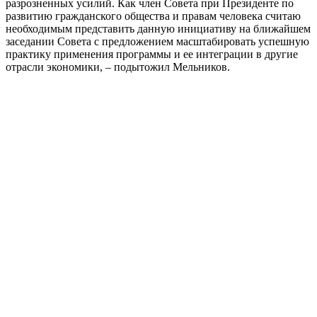
разрозненных усилий.
Как член Совета при Президенте по
развитию гражданского общества и правам человека считаю
н
еобходимым представить данную инициативу
на ближайшем
заседании Совета с предложением масштабировать
успешную
практику применения
программы
и
ее интеграции
в другие
отрасли экономики,
–
подытожил Мельников.