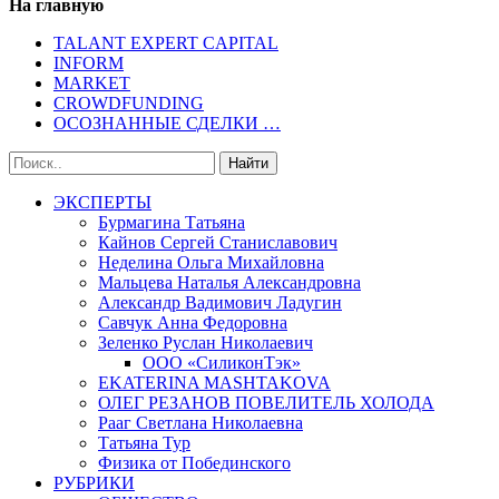
На главную
TALANT EXPERT CAPITAL
INFORM
MARKET
CROWDFUNDING
ОСОЗНАННЫЕ СДЕЛКИ …
ЭКСПЕРТЫ
Бурмагина Татьяна
Кайнов Сергей Станиславович
Неделина Ольга Михайловна
Мальцева Наталья Александровна
Александр Вадимович Ладугин
Савчук Анна Федоровна
Зеленко Руслан Николаевич
ООО «СиликонТэк»
EKATERINA MASHTAKOVA
ОЛЕГ РЕЗАНОВ ПОВЕЛИТЕЛЬ ХОЛОДА
Рааг Светлана Николаевна
Татьяна Тур
Физика от Побединского
РУБРИКИ