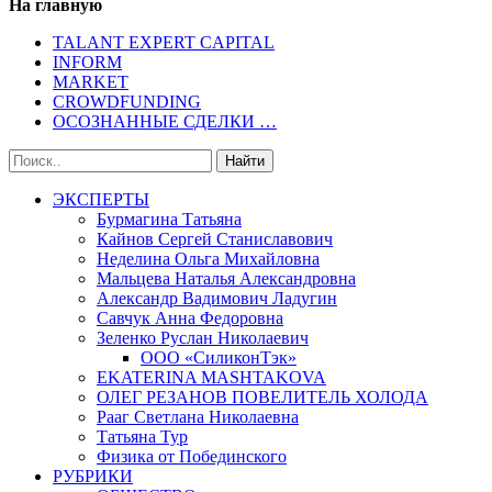
На главную
TALANT EXPERT CAPITAL
INFORM
MARKET
CROWDFUNDING
ОСОЗНАННЫЕ СДЕЛКИ …
ЭКСПЕРТЫ
Бурмагина Татьяна
Кайнов Сергей Станиславович
Неделина Ольга Михайловна
Мальцева Наталья Александровна
Александр Вадимович Ладугин
Савчук Анна Федоровна
Зеленко Руслан Николаевич
ООО «СиликонТэк»
EKATERINA MASHTAKOVA
ОЛЕГ РЕЗАНОВ ПОВЕЛИТЕЛЬ ХОЛОДА
Рааг Светлана Николаевна
Татьяна Тур
Физика от Побединского
РУБРИКИ