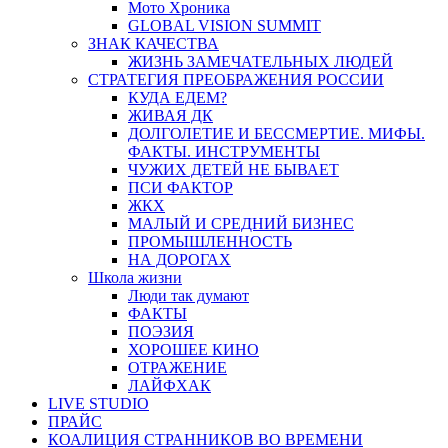
Мото Хроника
GLOBAL VISION SUMMIT
ЗНАК КАЧЕСТВА
ЖИЗНЬ ЗАМЕЧАТЕЛЬНЫХ ЛЮДЕЙ
СТРАТЕГИЯ ПРЕОБРАЖЕНИЯ РОССИИ
КУДА ЕДЕМ?
ЖИВАЯ ДК
ДОЛГОЛЕТИЕ И БЕССМЕРТИЕ. МИФЫ.
ФАКТЫ. ИНСТРУМЕНТЫ
ЧУЖИХ ДЕТЕЙ НЕ БЫВАЕТ
ПСИ ФАКТОР
ЖКХ
МАЛЫЙ И СРЕДНИЙ БИЗНЕС
ПРОМЫШЛЕННОСТЬ
НА ДОРОГАХ
Школа жизни
Люди так думают
ФАКТЫ
ПОЭЗИЯ
ХОРОШЕЕ КИНО
ОТРАЖЕНИЕ
ЛАЙФХАК
LIVE STUDIO
ПРАЙС
КОАЛИЦИЯ СТРАННИКОВ ВО ВРЕМЕНИ