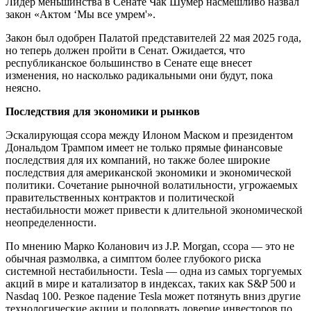
Лидер меньшинства в Сенате Чак Шумер насмешливо назвал
закон «Актом ‘Мы все умрем'».
Закон был одобрен Палатой представителей 22 мая 2025 года,
но теперь должен пройти в Сенат. Ожидается, что
республиканское большинство в Сенате еще внесет
изменения, но насколько радикальными они будут, пока
неясно.
Последствия для экономики и рынков
Эскалирующая ссора между Илоном Маском и президентом
Дональдом Трампом имеет не только прямые финансовые
последствия для их компаний, но также более широкие
последствия для американской экономики и экономической
политики. Сочетание рыночной волатильности, угрожаемых
правительственных контрактов и политической
нестабильности может привести к длительной экономической
неопределенности.
По мнению Марко Коланович из J.P. Morgan, ссора — это не
обычная размолвка, а симптом более глубокого риска
системной нестабильности. Tesla — одна из самых торгуемых
акций в мире и катализатор в индексах, таких как S&P 500 и
Nasdaq 100. Резкое падение Tesla может потянуть вниз другие
технологические акции и подорвать доверие инвесторов по