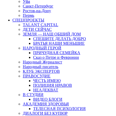
Уфа
Санкт-Петербург
Ростов-на-Дону
Пермь
СПЕЦПРОЕКТЫ
TALANT CAPITAL
ДЕТИ СЕЙЧАС
ЗЕМЛЯ — НАШ ОБЩИЙ ДОМ
СПЕШИТЕ ДЕЛАТЬ ДОБРО
БРАТЬЯ НАШИ МЕНЬШИЕ
НАРОДНЫЙ ГЕРОЙ
ПРИЧУДНАЯ СЕМЕЙКА
Сказ о Петре и Февронии
Народный Журналист
Народный писатель
КЛУБ ЭКСПЕРТОВ
ПРАВОСУДИЕ
ЧЕСТЬ ИМЕЮ
ПОЛИЦИЯ НРАВОВ
НЕАДЕКВАТ
В СТУДИИ
ВИДЕО БЛОГИ
АКАДЕМИЯ ЗДОРОВЬЯ
ТЕЛЕСНАЯ ПСИХОЛОГИЯ
ДИАЛОГИ БЕЗ КУПЮР