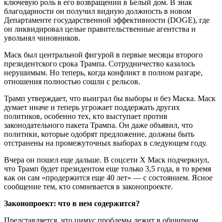
ключевую роль в его возвращении в Белый дом. В знак
благодарности он получил видную должность в новом
Департаменте государственной эффективности (DOGE), где
он ликвидировал целые правительственные агентства и
увольнял чиновников.
Маск был центральной фигурой в первые месяцы второго
президентского срока Трампа. Сотрудничество казалось
нерушимым. Но теперь, когда конфликт в полном разгаре,
отношения полностью сошли с рельсов.
Трамп утверждает, что выиграл бы выборы и без Маска. Маск
думает иначе и теперь угрожает поддержать других
политиков, особенно тех, кто выступает против
законодательного пакета Трампа. Он даже объявил, что
политики, которые одобрят предложение, должны быть
отстранены на промежуточных выборах в следующем году.
Вчера он пошел еще дальше. В соцсети X Маск подчеркнул,
что Трамп будет президентом еще только 3,5 года, в то время
как он сам «продержится еще 40 лет» — с состоянием. Ясное
сообщение тем, кто сомневается в законопроекте.
Законопроект: что в нем содержится?
Представляется, что цимус проблемы лежит в обширном