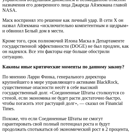
назначения его доверенного лица Джареда Айзекмана главой
NASA.
Маск воспринял это решение как личный удар. В сети X он
назвал Айзекмана «исключительно компетентным и щедрым»
и обвинил Белый дом в мести.
Кроме того, срок полномочий Илона Маска в Департаменте
государственной эффективности (DOGE) не был продлен, как
он надеялся. Все эти факторы еще больше обострили
ситуацию.
Каковы иные критические моменты по данному закону?
По мнению Ларри Финка, генерального директора
крупнейшего в мире управляющего активами BlackRock,
существенные опасности несёт в себе высокий
государственный долг. «Соединенные Штаты столкнутся со
стеной, если экономика не будет расти достаточно быстро,
чтобы погасить этот растущий долг», — сказал он Financial
Times.
Похоже, что если Соединенные Штаты не смогут
гарантировать свой полный потенциал роста и будут
продолжать спотыкаться об экономический рост в 2 процента,