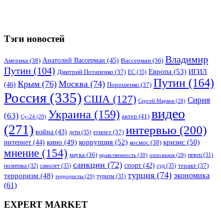
Тэги новостей
Владимир
Анатолий Вассерман
(45)
Америка
(38)
Вассерман
(36)
Путин
(104)
Европа
(53)
ИГИЛ
Дмитрий Потапенко
(37)
ЕС
(35)
Путин
(164)
Крым
(76)
Москва
(74)
(46)
Порошенко
(37)
Россия
(335)
США
(127)
Сирия
Сергей Марков
(28)
видео
Украина
(159)
(63)
актер
(41)
Су-24
(29)
(271)
интервью
(200)
война
(43)
дети
(35)
египет
(37)
коррупция
(52)
кино
(49)
кризис
(50)
интернет
(44)
космос
(38)
мнение
(154)
наука
(36)
нравственность
(30)
певец
(31)
оппозиция
(28)
санкции
(72)
спорт
(42)
самолет
(35)
суд
(35)
теракт
(37)
политика
(32)
турция
(74)
экономика
терроризм
(48)
террористы
(29)
туризм
(31)
(61)
EXPERT MARKET