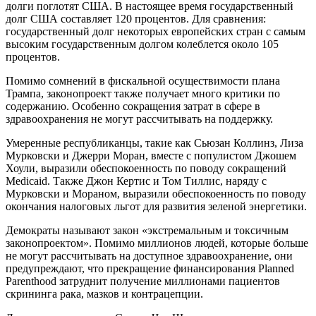
долги поглотят США. В настоящее время государственный
долг США составляет 120 процентов. Для сравнения:
государственный долг некоторых европейских стран с самым
высоким государственным долгом колеблется около 105
процентов.
Помимо сомнений в фискальной осуществимости плана
Трампа, законопроект также получает много критики по
содержанию. Особенно сокращения затрат в сфере в
здравоохранения не могут рассчитывать на поддержку.
Умеренные республиканцы, такие как Сьюзан Коллинз, Лиза
Мурковски и Джерри Моран, вместе с популистом Джошем
Хоули, выразили обеспокоенность по поводу сокращений
Medicaid. Также Джон Кертис и Том Тиллис, наряду с
Мурковски и Мораном, выразили обеспокоенность по поводу
окончания налоговых льгот для развития зеленой энергетики.
Демократы называют закон «экстремальным и токсичным
законопроектом». Помимо миллионов людей, которые больше
не могут рассчитывать на доступное здравоохранение, они
предупреждают, что прекращение финансирования Planned
Parenthood затруднит получение миллионами пациентов
скрининга рака, мазков и контрацепции.