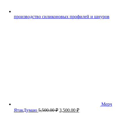
производство силиконовых профилей и шнуров
Мерч
Первоначальная
Текущая
ЯтакДумаю
5,500.00
₽
3,500.00
₽
цена
цена:
составляла
3,500.00 ₽.
5,500.00 ₽.