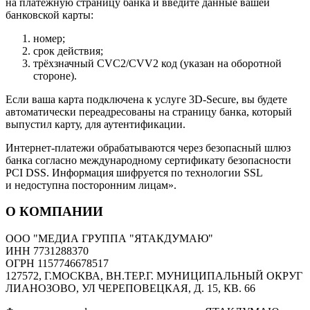
на платёжную страницу банка и введите данные вашей
банковской карты:
номер;
срок действия;
трёхзначный CVC2/CVV2 код (указан на оборотной
стороне).
Если ваша карта подключена к услуге 3D-Secure, вы будете
автоматически переадресованы на страницу банка, который
выпустил карту, для аутентификации.
Интернет-платежи обрабатываются через безопасный шлюз
банка согласно международному сертификату безопасности
PCI DSS. Информация шифруется по технологии SSL
и недоступна посторонним лицам».
О КОМПАНИИ
ООО "МЕДИА ГРУППА "ЯТАКДУМАЮ"
ИНН 7731288370
ОГРН 1157746678517
127572, Г.МОСКВА, ВН.ТЕР.Г. МУНИЦИПАЛЬНЫЙ ОКРУГ
ЛИАНОЗОВО, УЛ ЧЕРЕПОВЕЦКАЯ, Д. 15, КВ. 66