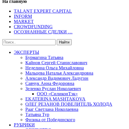
На главную
TALANT EXPERT CAPITAL
INFORM
MARKET
CROWDFUNDING
ОСОЗНАННЫЕ СДЕЛКИ …
ЭКСПЕРТЫ
Бурмагина Татьяна
Кайнов Сергей Станиславович
Неделина Ольга Михайловна
Мальцева Наталья Александровна
Александр Вадимович Ладугин
Савчук Анна Федоровна
Зеленко Руслан Николаевич
ООО «СиликонТэк»
EKATERINA MASHTAKOVA
ОЛЕГ РЕЗАНОВ ПОВЕЛИТЕЛЬ ХОЛОДА
Рааг Светлана Николаевна
Татьяна Тур
Физика от Побединского
РУБРИКИ