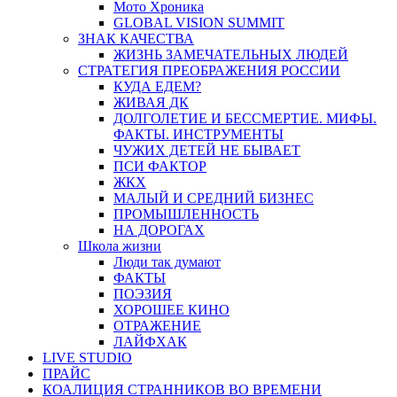
Мото Хроника
GLOBAL VISION SUMMIT
ЗНАК КАЧЕСТВА
ЖИЗНЬ ЗАМЕЧАТЕЛЬНЫХ ЛЮДЕЙ
СТРАТЕГИЯ ПРЕОБРАЖЕНИЯ РОССИИ
КУДА ЕДЕМ?
ЖИВАЯ ДК
ДОЛГОЛЕТИЕ И БЕССМЕРТИЕ. МИФЫ.
ФАКТЫ. ИНСТРУМЕНТЫ
ЧУЖИХ ДЕТЕЙ НЕ БЫВАЕТ
ПСИ ФАКТОР
ЖКХ
МАЛЫЙ И СРЕДНИЙ БИЗНЕС
ПРОМЫШЛЕННОСТЬ
НА ДОРОГАХ
Школа жизни
Люди так думают
ФАКТЫ
ПОЭЗИЯ
ХОРОШЕЕ КИНО
ОТРАЖЕНИЕ
ЛАЙФХАК
LIVE STUDIO
ПРАЙС
КОАЛИЦИЯ СТРАННИКОВ ВО ВРЕМЕНИ