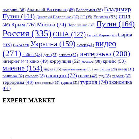
Владимир
Анатолий Вассерман
(45)
Америка
(38)
Вассерман
(36)
Путин
(104)
Европа
(53)
ИГИЛ
Дмитрий Потапенко
(37)
ЕС
(35)
Путин
(164)
Крым
(76)
Москва
(74)
(46)
Порошенко
(37)
Россия
(335)
США
(127)
Сирия
Сергей Марков
(28)
видео
Украина
(159)
(63)
актер
(41)
Су-24
(29)
(271)
интервью
(200)
война
(43)
дети
(35)
египет
(37)
коррупция
(52)
кино
(49)
кризис
(50)
интернет
(44)
космос
(38)
мнение
(154)
наука
(36)
нравственность
(30)
певец
(31)
оппозиция
(28)
санкции
(72)
спорт
(42)
самолет
(35)
суд
(35)
теракт
(37)
политика
(32)
турция
(74)
экономика
терроризм
(48)
террористы
(29)
туризм
(31)
(61)
EXPERT MARKET