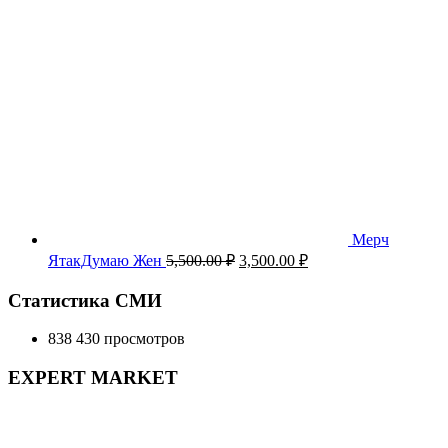
Мерч
Первоначальная
Текущая
ЯтакДумаю Жен
5,500.00
₽
3,500.00
₽
цена
цена:
составляла
3,500.00 ₽.
Статистика СМИ
5,500.00 ₽.
838 430 просмотров
EXPERT MARKET