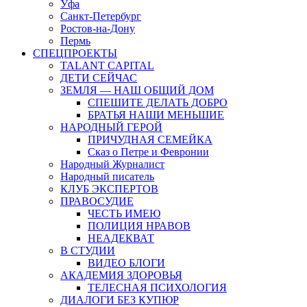
Уфа
Санкт-Петербург
Ростов-на-Дону
Пермь
СПЕЦПРОЕКТЫ
TALANT CAPITAL
ДЕТИ СЕЙЧАС
ЗЕМЛЯ — НАШ ОБЩИЙ ДОМ
СПЕШИТЕ ДЕЛАТЬ ДОБРО
БРАТЬЯ НАШИ МЕНЬШИЕ
НАРОДНЫЙ ГЕРОЙ
ПРИЧУДНАЯ СЕМЕЙКА
Сказ о Петре и Февронии
Народный Журналист
Народный писатель
КЛУБ ЭКСПЕРТОВ
ПРАВОСУДИЕ
ЧЕСТЬ ИМЕЮ
ПОЛИЦИЯ НРАВОВ
НЕАДЕКВАТ
В СТУДИИ
ВИДЕО БЛОГИ
АКАДЕМИЯ ЗДОРОВЬЯ
ТЕЛЕСНАЯ ПСИХОЛОГИЯ
ДИАЛОГИ БЕЗ КУПЮР