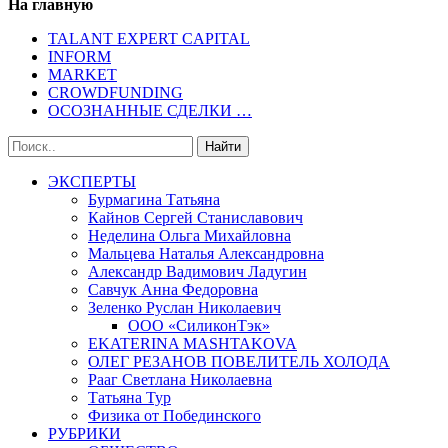
На главную
TALANT EXPERT CAPITAL
INFORM
MARKET
CROWDFUNDING
ОСОЗНАННЫЕ СДЕЛКИ …
ЭКСПЕРТЫ
Бурмагина Татьяна
Кайнов Сергей Станиславович
Неделина Ольга Михайловна
Мальцева Наталья Александровна
Александр Вадимович Ладугин
Савчук Анна Федоровна
Зеленко Руслан Николаевич
ООО «СиликонТэк»
EKATERINA MASHTAKOVA
ОЛЕГ РЕЗАНОВ ПОВЕЛИТЕЛЬ ХОЛОДА
Рааг Светлана Николаевна
Татьяна Тур
Физика от Побединского
РУБРИКИ