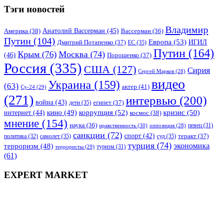
Тэги новостей
Владимир
Анатолий Вассерман
(45)
Америка
(38)
Вассерман
(36)
Путин
(104)
Европа
(53)
ИГИЛ
Дмитрий Потапенко
(37)
ЕС
(35)
Путин
(164)
Крым
(76)
Москва
(74)
(46)
Порошенко
(37)
Россия
(335)
США
(127)
Сирия
Сергей Марков
(28)
видео
Украина
(159)
(63)
актер
(41)
Су-24
(29)
(271)
интервью
(200)
война
(43)
дети
(35)
египет
(37)
коррупция
(52)
кино
(49)
кризис
(50)
интернет
(44)
космос
(38)
мнение
(154)
наука
(36)
нравственность
(30)
певец
(31)
оппозиция
(28)
санкции
(72)
спорт
(42)
самолет
(35)
суд
(35)
теракт
(37)
политика
(32)
турция
(74)
экономика
терроризм
(48)
террористы
(29)
туризм
(31)
(61)
EXPERT MARKET