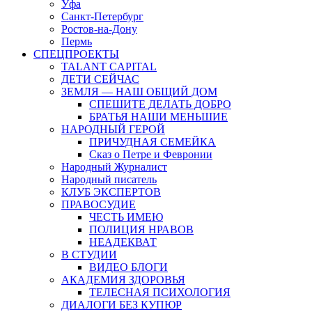
Уфа
Санкт-Петербург
Ростов-на-Дону
Пермь
СПЕЦПРОЕКТЫ
TALANT CAPITAL
ДЕТИ СЕЙЧАС
ЗЕМЛЯ — НАШ ОБЩИЙ ДОМ
СПЕШИТЕ ДЕЛАТЬ ДОБРО
БРАТЬЯ НАШИ МЕНЬШИЕ
НАРОДНЫЙ ГЕРОЙ
ПРИЧУДНАЯ СЕМЕЙКА
Сказ о Петре и Февронии
Народный Журналист
Народный писатель
КЛУБ ЭКСПЕРТОВ
ПРАВОСУДИЕ
ЧЕСТЬ ИМЕЮ
ПОЛИЦИЯ НРАВОВ
НЕАДЕКВАТ
В СТУДИИ
ВИДЕО БЛОГИ
АКАДЕМИЯ ЗДОРОВЬЯ
ТЕЛЕСНАЯ ПСИХОЛОГИЯ
ДИАЛОГИ БЕЗ КУПЮР