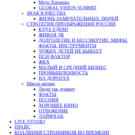
Мото Хроника
GLOBAL VISION SUMMIT
ЗНАК КАЧЕСТВА
ЖИЗНЬ ЗАМЕЧАТЕЛЬНЫХ ЛЮДЕЙ
СТРАТЕГИЯ ПРЕОБРАЖЕНИЯ РОССИИ
КУДА ЕДЕМ?
ЖИВАЯ ДК
ДОЛГОЛЕТИЕ И БЕССМЕРТИЕ. МИФЫ.
ФАКТЫ. ИНСТРУМЕНТЫ
ЧУЖИХ ДЕТЕЙ НЕ БЫВАЕТ
ПСИ ФАКТОР
ЖКХ
МАЛЫЙ И СРЕДНИЙ БИЗНЕС
ПРОМЫШЛЕННОСТЬ
НА ДОРОГАХ
Школа жизни
Люди так думают
ФАКТЫ
ПОЭЗИЯ
ХОРОШЕЕ КИНО
ОТРАЖЕНИЕ
ЛАЙФХАК
LIVE STUDIO
ПРАЙС
КОАЛИЦИЯ СТРАННИКОВ ВО ВРЕМЕНИ