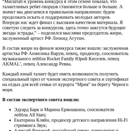
“Масштаб и уровень конкурса в этом сезоне показал, что
талантливых ребят-творцов становится больше и больше. А
значит мы двигаемся в правильном направлении: будем
продолжать искать и поддерживать молодых авторов.
Впереди нас ждет финал с высоким качеством материала. Я
советую следить за конкурсом, здесь точно зажгутся будущие
звезды эстрады,” – поделился мыслями председатель жюри,
заслуженный артист РФ Леонид Агутин.
В состав жюри на финале конкурса также вошли: заслуженная
артистка РФ Анжелика Варум, певец, продюсер, сооснователь
музыкального лейбла Rocket Family Юрий Киселев, певец
AKMAL’, певец Александр Ревва.
Каждый юный талант будет иметь возможность получить
специальный приз от членов экспертного совета и сертификат
на отдых для всей семьи от курорта “Мрия” на берегу Черного
моря.
В состав экспертного совета вошли:
Эдуард Барк и Марина Ермошкина, сооснователи
лейбла All Stars;
Екатерина Кляйн, продюсер детского направления Hi-Fi
стриминга Звук;
Алексей Романоф, российский певец, композитор и