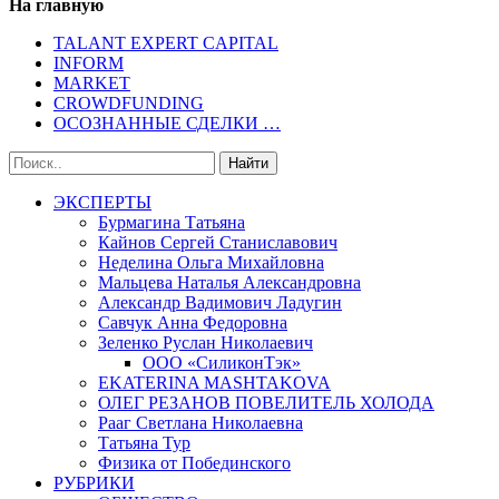
На главную
TALANT EXPERT CAPITAL
INFORM
MARKET
CROWDFUNDING
ОСОЗНАННЫЕ СДЕЛКИ …
ЭКСПЕРТЫ
Бурмагина Татьяна
Кайнов Сергей Станиславович
Неделина Ольга Михайловна
Мальцева Наталья Александровна
Александр Вадимович Ладугин
Савчук Анна Федоровна
Зеленко Руслан Николаевич
ООО «СиликонТэк»
EKATERINA MASHTAKOVA
ОЛЕГ РЕЗАНОВ ПОВЕЛИТЕЛЬ ХОЛОДА
Рааг Светлана Николаевна
Татьяна Тур
Физика от Побединского
РУБРИКИ