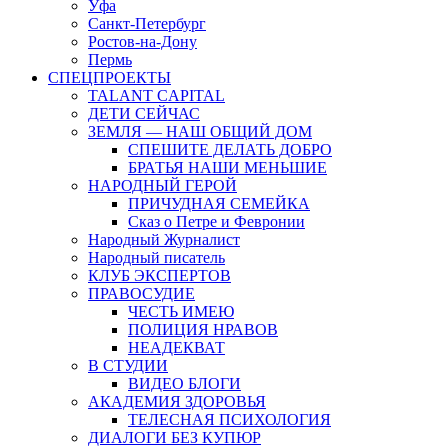
Уфа
Санкт-Петербург
Ростов-на-Дону
Пермь
СПЕЦПРОЕКТЫ
TALANT CAPITAL
ДЕТИ СЕЙЧАС
ЗЕМЛЯ — НАШ ОБЩИЙ ДОМ
СПЕШИТЕ ДЕЛАТЬ ДОБРО
БРАТЬЯ НАШИ МЕНЬШИЕ
НАРОДНЫЙ ГЕРОЙ
ПРИЧУДНАЯ СЕМЕЙКА
Сказ о Петре и Февронии
Народный Журналист
Народный писатель
КЛУБ ЭКСПЕРТОВ
ПРАВОСУДИЕ
ЧЕСТЬ ИМЕЮ
ПОЛИЦИЯ НРАВОВ
НЕАДЕКВАТ
В СТУДИИ
ВИДЕО БЛОГИ
АКАДЕМИЯ ЗДОРОВЬЯ
ТЕЛЕСНАЯ ПСИХОЛОГИЯ
ДИАЛОГИ БЕЗ КУПЮР