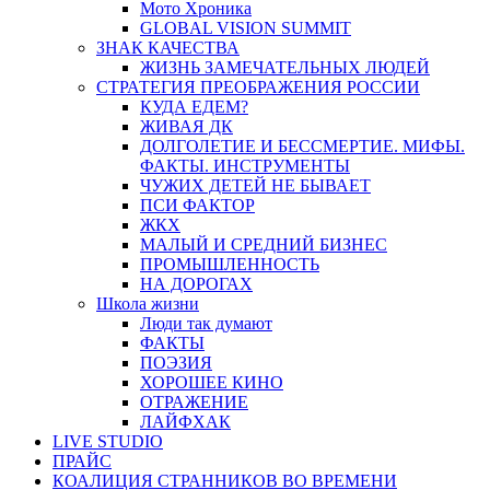
Мото Хроника
GLOBAL VISION SUMMIT
ЗНАК КАЧЕСТВА
ЖИЗНЬ ЗАМЕЧАТЕЛЬНЫХ ЛЮДЕЙ
СТРАТЕГИЯ ПРЕОБРАЖЕНИЯ РОССИИ
КУДА ЕДЕМ?
ЖИВАЯ ДК
ДОЛГОЛЕТИЕ И БЕССМЕРТИЕ. МИФЫ.
ФАКТЫ. ИНСТРУМЕНТЫ
ЧУЖИХ ДЕТЕЙ НЕ БЫВАЕТ
ПСИ ФАКТОР
ЖКХ
МАЛЫЙ И СРЕДНИЙ БИЗНЕС
ПРОМЫШЛЕННОСТЬ
НА ДОРОГАХ
Школа жизни
Люди так думают
ФАКТЫ
ПОЭЗИЯ
ХОРОШЕЕ КИНО
ОТРАЖЕНИЕ
ЛАЙФХАК
LIVE STUDIO
ПРАЙС
КОАЛИЦИЯ СТРАННИКОВ ВО ВРЕМЕНИ