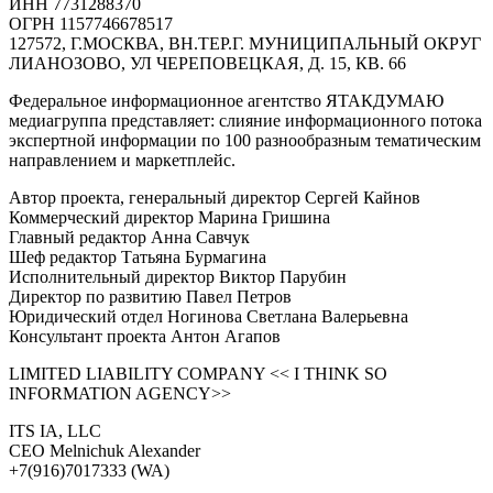
ИНН 7731288370
ОГРН 1157746678517
127572, Г.МОСКВА, ВН.ТЕР.Г. МУНИЦИПАЛЬНЫЙ ОКРУГ
ЛИАНОЗОВО, УЛ ЧЕРЕПОВЕЦКАЯ, Д. 15, КВ. 66
Федеральное информационное агентство ЯТАКДУМАЮ
медиагруппа представляет: слияние информационного потока
экспертной информации по 100 разнообразным тематическим
направлением и маркетплейс.
Автор проекта, генеральный директор Сергей Кайнов
Коммерческий директор Марина Гришина
Главный редактор Анна Савчук
Шеф редактор Татьяна Бурмагина
Исполнительный директор Виктор Парубин
Директор по развитию Павел Петров
Юридический отдел Ногинова Светлана Валерьевна
Консультант проекта Антон Агапов
LIMITED LIABILITY COMPANY << I THINK SO
INFORMATION AGENCY>>
ITS IA, LLC
CEO Melnichuk Alexander
+7(916)7017333 (WA)