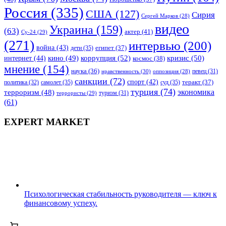
Россия
(335)
США
(127)
Сирия
Сергей Марков
(28)
видео
Украина
(159)
(63)
актер
(41)
Су-24
(29)
(271)
интервью
(200)
война
(43)
дети
(35)
египет
(37)
коррупция
(52)
кино
(49)
кризис
(50)
интернет
(44)
космос
(38)
мнение
(154)
наука
(36)
нравственность
(30)
певец
(31)
оппозиция
(28)
санкции
(72)
спорт
(42)
самолет
(35)
суд
(35)
теракт
(37)
политика
(32)
турция
(74)
экономика
терроризм
(48)
террористы
(29)
туризм
(31)
(61)
EXPERT MARKET
Психологическая стабильность руководителя — ключ к
финансовому успеху.