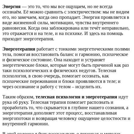
Энергия
— это то, что мы все ощущаем, но не всегда
осознаём. Её можно сравнить с электричеством: мы не видим
его, но замечаем, когда оно пропадает. Энергия проявляется в
виде жизненной силы, мотивации, чувства внутреннего
равновесия. Когда она заблокирована или течёт неправильно,
это отражается и на теле, и на психике. И здесь на помощь
приходит энерготерапия.
Энерготерапия
работает с тонкими энергетическими полями
тела, помогая восстановить баланс и гармонию, психическое
и физическое состояние. Она находит и устраняет
энергетические блоки, которые могут быть причиной как раз
таки психологических и физических недугов. Телесная
психология, в свою очередь, помогает осознать, как
психические переживания и блоки проявляются в теле; и
через осознание и работу с телом – исцелить их.
Таким образом,
телесная психология и энерготерапия
идут
рука об руку. Телесная терапия помогает распознать и
проработать то, что скрывается в глубине нашего сознания, а
энерготерапия дополняет этот процесс, восстанавливая
энергопотоки и возвращая человеку ощущение целостности и
внутренней гармонии.
В этой колонке я буду рассказывать о техниках и методах,