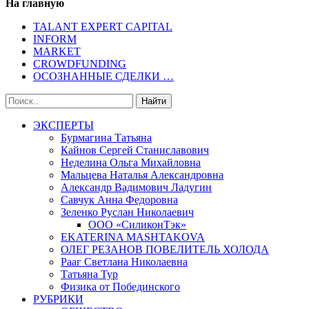
На главную
TALANT EXPERT CAPITAL
INFORM
MARKET
CROWDFUNDING
ОСОЗНАННЫЕ СДЕЛКИ …
ЭКСПЕРТЫ
Бурмагина Татьяна
Кайнов Сергей Станиславович
Неделина Ольга Михайловна
Мальцева Наталья Александровна
Александр Вадимович Ладугин
Савчук Анна Федоровна
Зеленко Руслан Николаевич
ООО «СиликонТэк»
EKATERINA MASHTAKOVA
ОЛЕГ РЕЗАНОВ ПОВЕЛИТЕЛЬ ХОЛОДА
Рааг Светлана Николаевна
Татьяна Тур
Физика от Побединского
РУБРИКИ