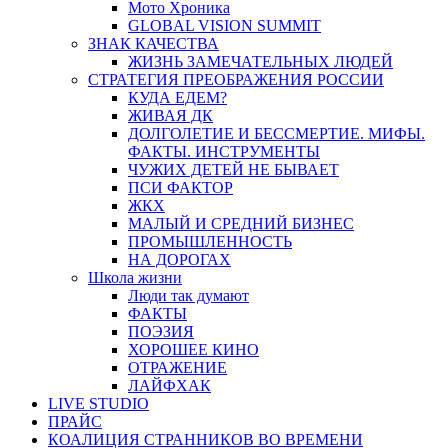
Мото Хроника
GLOBAL VISION SUMMIT
ЗНАК КАЧЕСТВА
ЖИЗНЬ ЗАМЕЧАТЕЛЬНЫХ ЛЮДЕЙ
СТРАТЕГИЯ ПРЕОБРАЖЕНИЯ РОССИИ
КУДА ЕДЕМ?
ЖИВАЯ ДК
ДОЛГОЛЕТИЕ И БЕССМЕРТИЕ. МИФЫ.
ФАКТЫ. ИНСТРУМЕНТЫ
ЧУЖИХ ДЕТЕЙ НЕ БЫВАЕТ
ПСИ ФАКТОР
ЖКХ
МАЛЫЙ И СРЕДНИЙ БИЗНЕС
ПРОМЫШЛЕННОСТЬ
НА ДОРОГАХ
Школа жизни
Люди так думают
ФАКТЫ
ПОЭЗИЯ
ХОРОШЕЕ КИНО
ОТРАЖЕНИЕ
ЛАЙФХАК
LIVE STUDIO
ПРАЙС
КОАЛИЦИЯ СТРАННИКОВ ВО ВРЕМЕНИ