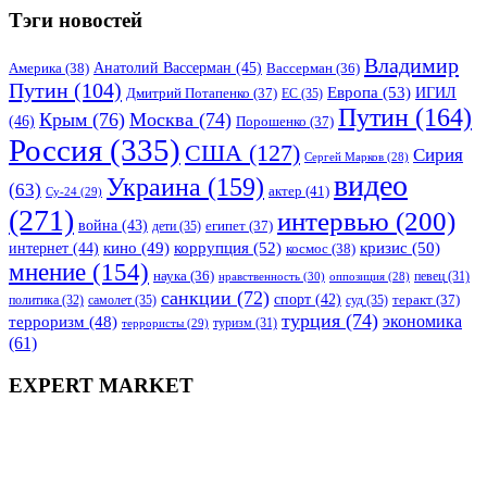
Тэги новостей
Владимир
Анатолий Вассерман
(45)
Америка
(38)
Вассерман
(36)
Путин
(104)
Европа
(53)
ИГИЛ
Дмитрий Потапенко
(37)
ЕС
(35)
Путин
(164)
Крым
(76)
Москва
(74)
(46)
Порошенко
(37)
Россия
(335)
США
(127)
Сирия
Сергей Марков
(28)
видео
Украина
(159)
(63)
актер
(41)
Су-24
(29)
(271)
интервью
(200)
война
(43)
дети
(35)
египет
(37)
коррупция
(52)
кино
(49)
кризис
(50)
интернет
(44)
космос
(38)
мнение
(154)
наука
(36)
нравственность
(30)
певец
(31)
оппозиция
(28)
санкции
(72)
спорт
(42)
самолет
(35)
суд
(35)
теракт
(37)
политика
(32)
турция
(74)
экономика
терроризм
(48)
террористы
(29)
туризм
(31)
(61)
EXPERT MARKET