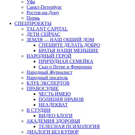
Уфа
Санкт-Петербург
Ростов-на-Дону
Пермь
СПЕЦПРОЕКТЫ
TALANT CAPITAL
ДЕТИ СЕЙЧАС
ЗЕМЛЯ — НАШ ОБЩИЙ ДОМ
СПЕШИТЕ ДЕЛАТЬ ДОБРО
БРАТЬЯ НАШИ МЕНЬШИЕ
НАРОДНЫЙ ГЕРОЙ
ПРИЧУДНАЯ СЕМЕЙКА
Сказ о Петре и Февронии
Народный Журналист
Народный писатель
КЛУБ ЭКСПЕРТОВ
ПРАВОСУДИЕ
ЧЕСТЬ ИМЕЮ
ПОЛИЦИЯ НРАВОВ
НЕАДЕКВАТ
В СТУДИИ
ВИДЕО БЛОГИ
АКАДЕМИЯ ЗДОРОВЬЯ
ТЕЛЕСНАЯ ПСИХОЛОГИЯ
ДИАЛОГИ БЕЗ КУПЮР