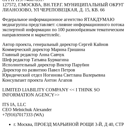
127572, Г.МОСКВА, ВН.ТЕР.Г. МУНИЦИПАЛЬНЫЙ ОКРУГ
ЛИАНОЗОВО, УЛ ЧЕРЕПОВЕЦКАЯ, Д. 15, КВ. 66
Федеральное информационное агентство ЯТАКДУМАЮ
медиагруппа представляет: слияние информационного потока
экспертной информации по 100 разнообразным тематическим
направлением и маркетплейс.
Автор проекта, генеральный директор Сергей Кайнов
Коммерческий директор Марина Гришина
Главный редактор Анна Савчук
Шеф редактор Татьяна Бурмагина
Исполнительный директор Виктор Парубин
Директор по развитию Павел Петров
Юридический отдел Ногинова Светлана Валерьевна
Консультант проекта Антон Агапов
LIMITED LIABILITY COMPANY << I THINK SO
INFORMATION AGENCY>>
ITS IA, LLC
CEO Melnichuk Alexander
+7(916)7017333 (WA)
г. Москва, ПРОЕЗД МАРЬИНОЙ РОЩИ 3-Й, Д 40, СТР