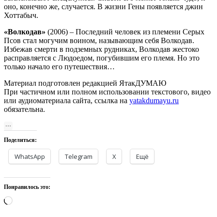
оно, конечно же, случается. В жизни Гены появляется джин
Хоттабыч.
«Волкодав»
(2006) – Последний человек из племени Серых
Псов стал могучим воином, называющим себя Волкодав.
Избежав смерти в подземных рудниках, Волкодав жестоко
расправляется с Людоедом, погубившим его племя. Но это
только начало его путешествия…
Материал подготовлен редакцией ЯтакДУМАЮ
При частичном или полном использовании текстового, видео
или аудиоматериала сайта, ссылка на
yatakdumayu.ru
обязательна.
Поделиться:
WhatsApp
Telegram
X
Ещё
Понравилось это:
Загрузка…