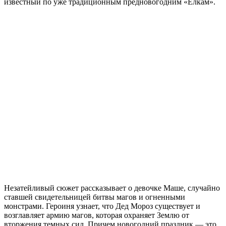
известный по уже традиционным предновогодним «Ёлкам».
Незатейливый сюжет рассказывает о девочке Маше, случайно
ставшей свидетельницей битвы магов и огненными
монстрами. Героиня узнает, что Дед Мороз существует и
возглавляет армию магов, которая охраняет Землю от
вторжения темных сил. Причем новогодний праздник — это