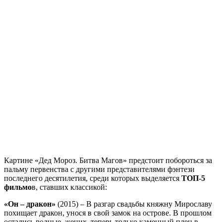
Картине «Дед Мороз. Битва Магов» предстоит побороться за
пальму первенства с другими представителями фэнтези
последнего десятилетия, среди которых выделяется
ТОП-5
фильмо
в, ставших классикой:
«Он – дракон»
(2015) – В разгар свадьбы княжну Мирославу
похищает дракон, унося в свой замок на острове. В прошлом
остались родные, жених, теперь только каменный плен в