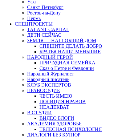
Уфа
Санкт-Петербург
Ростов-на-Дону
Пермь
СПЕЦПРОЕКТЫ
TALANT CAPITAL
ДЕТИ СЕЙЧАС
ЗЕМЛЯ — НАШ ОБЩИЙ ДОМ
СПЕШИТЕ ДЕЛАТЬ ДОБРО
БРАТЬЯ НАШИ МЕНЬШИЕ
НАРОДНЫЙ ГЕРОЙ
ПРИЧУДНАЯ СЕМЕЙКА
Сказ о Петре и Февронии
Народный Журналист
Народный писатель
КЛУБ ЭКСПЕРТОВ
ПРАВОСУДИЕ
ЧЕСТЬ ИМЕЮ
ПОЛИЦИЯ НРАВОВ
НЕАДЕКВАТ
В СТУДИИ
ВИДЕО БЛОГИ
АКАДЕМИЯ ЗДОРОВЬЯ
ТЕЛЕСНАЯ ПСИХОЛОГИЯ
ДИАЛОГИ БЕЗ КУПЮР