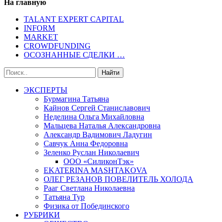
На главную
TALANT EXPERT CAPITAL
INFORM
MARKET
CROWDFUNDING
ОСОЗНАННЫЕ СДЕЛКИ …
ЭКСПЕРТЫ
Бурмагина Татьяна
Кайнов Сергей Станиславович
Неделина Ольга Михайловна
Мальцева Наталья Александровна
Александр Вадимович Ладугин
Савчук Анна Федоровна
Зеленко Руслан Николаевич
ООО «СиликонТэк»
EKATERINA MASHTAKOVA
ОЛЕГ РЕЗАНОВ ПОВЕЛИТЕЛЬ ХОЛОДА
Рааг Светлана Николаевна
Татьяна Тур
Физика от Побединского
РУБРИКИ