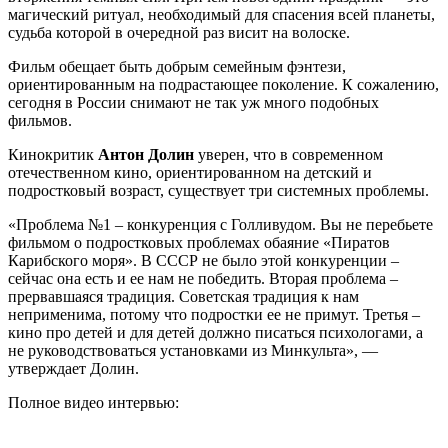
магический ритуал, необходимый для спасения всей планеты,
судьба которой в очередной раз висит на волоске.
Фильм обещает быть добрым семейным фэнтези,
ориентированным на подрастающее поколение. К сожалению,
сегодня в России снимают не так уж много подобных
фильмов.
Кинокритик
Антон Долин
уверен, что в современном
отечественном кино, ориентированном на детский и
подростковый возраст, существует три системных проблемы.
«Проблема №1 – конкуренция с Голливудом. Вы не перебьете
фильмом о подростковых проблемах обаяние «Пиратов
Карибского моря». В СССР не было этой конкуренции –
сейчас она есть и ее нам не победить. Вторая проблема –
прервавшаяся традиция. Советская традиция к нам
неприменима, потому что подростки ее не примут. Третья –
кино про детей и для детей должно писаться психологами, а
не руководствоваться установками из Минкульта», —
утверждает Долин.
Полное видео интервью: