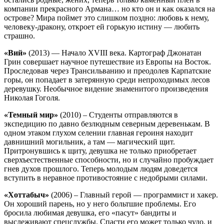
компании прекрасного Армана… но кто он и как оказался на
острове? Мира поймет это слишком поздно: любовь к нему,
человеку-дракону, откроет ей горькую истину — любить
страшно.
«Вий»
(2013) — Начало XVIII века. Картограф Джонатан
Грин совершает научное путешествие из Европы на Восток.
Проследовав через Трансильванию и преодолев Карпатские
горы, он попадает в затерянную среди непроходимых лесов
деревушку. Необычное видение знаменитого произведения
Николая Гоголя.
«Темный мир»
(2010) – Студенты отправляются в
экспедицию по давно безлюдным северным деревенькам. В
одном этаком глухом селении главная героиня находит
давнишний могильник, а там — магический щит.
Притронувшись к щиту, девушка не только приобретает
сверхъестественные способности, но и случайно пробуждает
гнев духов прошлого. Теперь молодым людям доведется
вступить в неравное противостояние с недобрыми силами.
«Хоттабыч»
(2006) – Главный герой — программист и хакер.
Он хороший парень, но у него больтшие проблемы. Его
бросила любимая девушка, его «пасут» бандиты и
выслеживают спецслужбы. Спасти его может только чудо, и