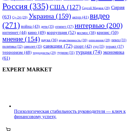
Россия
(335)
США
(127)
Сирия
Сергей Марков
(28)
видео
Украина
(159)
(63)
актер
(41)
Су-24
(29)
(271)
интервью
(200)
война
(43)
дети
(35)
египет
(37)
коррупция
(52)
кино
(49)
кризис
(50)
интернет
(44)
космос
(38)
мнение
(154)
наука
(36)
нравственность
(30)
певец
(31)
оппозиция
(28)
санкции
(72)
спорт
(42)
самолет
(35)
суд
(35)
теракт
(37)
политика
(32)
турция
(74)
экономика
терроризм
(48)
террористы
(29)
туризм
(31)
(61)
EXPERT MARKET
Психологическая стабильность руководителя — ключ к
финансовому успеху.