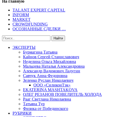
На главную
TALANT EXPERT CAPITAL
INFORM
MARKET
CROWDFUNDING
ОСОЗНАННЫЕ СДЕЛКИ …
ЭКСПЕРТЫ
Бурмагина Татьяна
Кайнов Сергей Станиславович
Неделина Ольга Михайловна
Мальцева Наталья Александровна
Александр Вадимович Ладугин
Савчук Анна Федоровна
Зеленко Руслан Николаевич
ООО «СиликонТэк»
EKATERINA MASHTAKOVA
ОЛЕГ РЕЗАНОВ ПОВЕЛИТЕЛЬ ХОЛОДА
Рааг Светлана Николаевна
Татьяна Тур
Физика от Побединского
РУБРИКИ