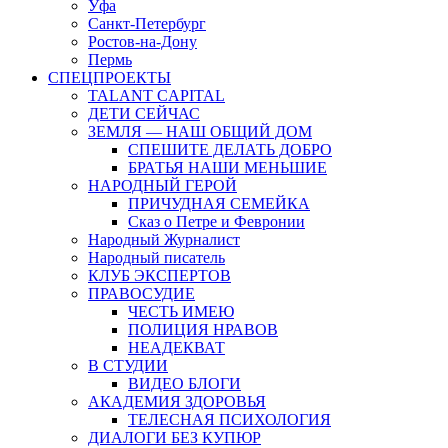
Уфа
Санкт-Петербург
Ростов-на-Дону
Пермь
СПЕЦПРОЕКТЫ
TALANT CAPITAL
ДЕТИ СЕЙЧАС
ЗЕМЛЯ — НАШ ОБЩИЙ ДОМ
СПЕШИТЕ ДЕЛАТЬ ДОБРО
БРАТЬЯ НАШИ МЕНЬШИЕ
НАРОДНЫЙ ГЕРОЙ
ПРИЧУДНАЯ СЕМЕЙКА
Сказ о Петре и Февронии
Народный Журналист
Народный писатель
КЛУБ ЭКСПЕРТОВ
ПРАВОСУДИЕ
ЧЕСТЬ ИМЕЮ
ПОЛИЦИЯ НРАВОВ
НЕАДЕКВАТ
В СТУДИИ
ВИДЕО БЛОГИ
АКАДЕМИЯ ЗДОРОВЬЯ
ТЕЛЕСНАЯ ПСИХОЛОГИЯ
ДИАЛОГИ БЕЗ КУПЮР