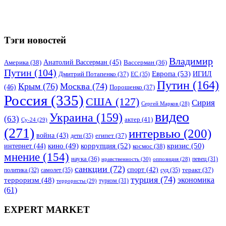
Тэги новостей
Владимир
Анатолий Вассерман
(45)
Америка
(38)
Вассерман
(36)
Путин
(104)
Европа
(53)
ИГИЛ
Дмитрий Потапенко
(37)
ЕС
(35)
Путин
(164)
Крым
(76)
Москва
(74)
(46)
Порошенко
(37)
Россия
(335)
США
(127)
Сирия
Сергей Марков
(28)
видео
Украина
(159)
(63)
актер
(41)
Су-24
(29)
(271)
интервью
(200)
война
(43)
дети
(35)
египет
(37)
коррупция
(52)
кино
(49)
кризис
(50)
интернет
(44)
космос
(38)
мнение
(154)
наука
(36)
нравственность
(30)
певец
(31)
оппозиция
(28)
санкции
(72)
спорт
(42)
самолет
(35)
суд
(35)
теракт
(37)
политика
(32)
турция
(74)
экономика
терроризм
(48)
террористы
(29)
туризм
(31)
(61)
EXPERT MARKET