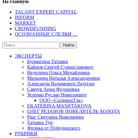
На главную
TALANT EXPERT CAPITAL
INFORM
MARKET
CROWDFUNDING
ОСОЗНАННЫЕ СДЕЛКИ …
ЭКСПЕРТЫ
Бурмагина Татьяна
Кайнов Сергей Станиславович
Неделина Ольга Михайловна
Мальцева Наталья Александровна
Александр Вадимович Ладугин
Савчук Анна Федоровна
Зеленко Руслан Николаевич
ООО «СиликонТэк»
EKATERINA MASHTAKOVA
ОЛЕГ РЕЗАНОВ ПОВЕЛИТЕЛЬ ХОЛОДА
Рааг Светлана Николаевна
Татьяна Тур
Физика от Побединского
РУБРИКИ