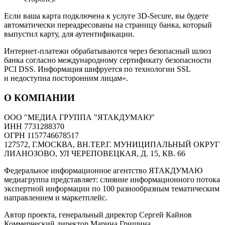
Если ваша карта подключена к услуге 3D-Secure, вы будете
автоматически переадресованы на страницу банка, который
выпустил карту, для аутентификации.
Интернет-платежи обрабатываются через безопасный шлюз
банка согласно международному сертификату безопасности
PCI DSS. Информация шифруется по технологии SSL
и недоступна посторонним лицам».
О КОМПАНИИ
ООО "МЕДИА ГРУППА "ЯТАКДУМАЮ"
ИНН 7731288370
ОГРН 1157746678517
127572, Г.МОСКВА, ВН.ТЕР.Г. МУНИЦИПАЛЬНЫЙ ОКРУГ
ЛИАНОЗОВО, УЛ ЧЕРЕПОВЕЦКАЯ, Д. 15, КВ. 66
Федеральное информационное агентство ЯТАКДУМАЮ
медиагруппа представляет: слияние информационного потока
экспертной информации по 100 разнообразным тематическим
направлением и маркетплейс.
Автор проекта, генеральный директор Сергей Кайнов
Коммерческий директор Марина Гришина