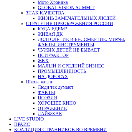
Мото Хроника
GLOBAL VISION SUMMIT
ЗНАК КАЧЕСТВА
ЖИЗНЬ ЗАМЕЧАТЕЛЬНЫХ ЛЮДЕЙ
СТРАТЕГИЯ ПРЕОБРАЖЕНИЯ РОССИИ
КУДА ЕДЕМ?
ЖИВАЯ ДК
ДОЛГОЛЕТИЕ И БЕССМЕРТИЕ. МИФЫ.
ФАКТЫ. ИНСТРУМЕНТЫ
ЧУЖИХ ДЕТЕЙ НЕ БЫВАЕТ
ПСИ ФАКТОР
ЖКХ
МАЛЫЙ И СРЕДНИЙ БИЗНЕС
ПРОМЫШЛЕННОСТЬ
НА ДОРОГАХ
Школа жизни
Люди так думают
ФАКТЫ
ПОЭЗИЯ
ХОРОШЕЕ КИНО
ОТРАЖЕНИЕ
ЛАЙФХАК
LIVE STUDIO
ПРАЙС
КОАЛИЦИЯ СТРАННИКОВ ВО ВРЕМЕНИ