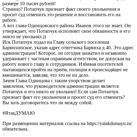
размере 10 тысяч рублей!
Странно? Потапчук признает факт своего увольнения и
просит суд отменить это решение и восстановить его на
работе.
А вот глава Одинцовского района Иванов этого не знает. Он
утверждает, что Потапчук исполняет свои обязанности и его
никто не увольнял.))
Иск Потапчук подал на Главу сельского поселения
Барвихинское, указав адрес ответчика Барвиха д 40. Это адрес
администрации! Которое, он сегодня захватил и незаконно
удерживает с частным охранным агентством, не допуская на
работу нового главу и сотрудников. Избивая посетителей
пытающихся пройти на приём, полиция в происходящее не
вмешивается, заявляя, что это не их дело.
Зачем Глава Одинцова с таким упорством делает
заявления, что руководителем администрации является
Потапчук и его никто не увольнял! Если сам Потапчук
признает факт его увольнения и просит суд его отменить?
Вы хоть договоритесь что ли между собой.
#ЯтакДУМАЮ
При размещении материалов ссылка на https://yatakdumayu.ru/
обязательна.