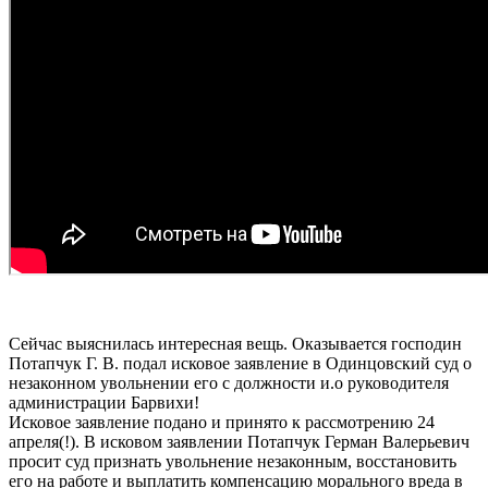
Сейчас выяснилась интересная вещь. Оказывается господин
Потапчук Г. В. подал исковое заявление в Одинцовский суд о
незаконном увольнении его с должности и.о руководителя
администрации Барвихи!
Исковое заявление подано и принято к рассмотрению 24
апреля(!). В исковом заявлении Потапчук Герман Валерьевич
просит суд признать увольнение незаконным, восстановить
его на работе и выплатить компенсацию морального вреда в