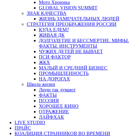
Мото Хроника
GLOBAL VISION SUMMIT
ЗНАК КАЧЕСТВА
ЖИЗНЬ ЗАМЕЧАТЕЛЬНЫХ ЛЮДЕЙ
СТРАТЕГИЯ ПРЕОБРАЖЕНИЯ РОССИИ
КУДА ЕДЕМ?
ЖИВАЯ ДК
ДОЛГОЛЕТИЕ И БЕССМЕРТИЕ. МИФЫ.
ФАКТЫ. ИНСТРУМЕНТЫ
ЧУЖИХ ДЕТЕЙ НЕ БЫВАЕТ
ПСИ ФАКТОР
ЖКХ
МАЛЫЙ И СРЕДНИЙ БИЗНЕС
ПРОМЫШЛЕННОСТЬ
НА ДОРОГАХ
Школа жизни
Люди так думают
ФАКТЫ
ПОЭЗИЯ
ХОРОШЕЕ КИНО
ОТРАЖЕНИЕ
ЛАЙФХАК
LIVE STUDIO
ПРАЙС
КОАЛИЦИЯ СТРАННИКОВ ВО ВРЕМЕНИ