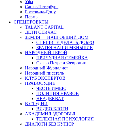
Уфа
Санкт-Петербург
Ростов-на-Дону
Пермь
СПЕЦПРОЕКТЫ
TALANT CAPITAL
ДЕТИ СЕЙЧАС
ЗЕМЛЯ — НАШ ОБЩИЙ ДОМ
СПЕШИТЕ ДЕЛАТЬ ДОБРО
БРАТЬЯ НАШИ МЕНЬШИЕ
НАРОДНЫЙ ГЕРОЙ
ПРИЧУДНАЯ СЕМЕЙКА
Сказ о Петре и Февронии
Народный Журналист
Народный писатель
КЛУБ ЭКСПЕРТОВ
ПРАВОСУДИЕ
ЧЕСТЬ ИМЕЮ
ПОЛИЦИЯ НРАВОВ
НЕАДЕКВАТ
В СТУДИИ
ВИДЕО БЛОГИ
АКАДЕМИЯ ЗДОРОВЬЯ
ТЕЛЕСНАЯ ПСИХОЛОГИЯ
ДИАЛОГИ БЕЗ КУПЮР