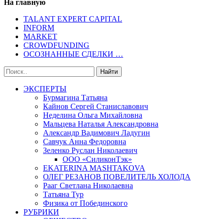
На главную
TALANT EXPERT CAPITAL
INFORM
MARKET
CROWDFUNDING
ОСОЗНАННЫЕ СДЕЛКИ …
ЭКСПЕРТЫ
Бурмагина Татьяна
Кайнов Сергей Станиславович
Неделина Ольга Михайловна
Мальцева Наталья Александровна
Александр Вадимович Ладугин
Савчук Анна Федоровна
Зеленко Руслан Николаевич
ООО «СиликонТэк»
EKATERINA MASHTAKOVA
ОЛЕГ РЕЗАНОВ ПОВЕЛИТЕЛЬ ХОЛОДА
Рааг Светлана Николаевна
Татьяна Тур
Физика от Побединского
РУБРИКИ