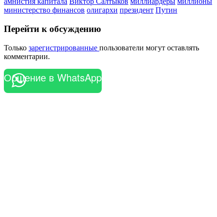
амнистия капитала
Виктор Салтыков
миллиардеры
миллионы
министерство финансов
олигархи
президент
Путин
Перейти к обсуждению
Только
зарегистрированные
пользователи могут оставлять
комментарии.
Общение в WhatsApp