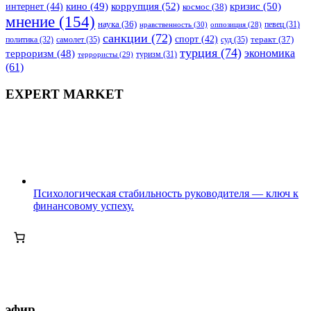
коррупция
(52)
кино
(49)
кризис
(50)
интернет
(44)
космос
(38)
мнение
(154)
наука
(36)
нравственность
(30)
певец
(31)
оппозиция
(28)
санкции
(72)
спорт
(42)
самолет
(35)
суд
(35)
теракт
(37)
политика
(32)
турция
(74)
экономика
терроризм
(48)
террористы
(29)
туризм
(31)
(61)
EXPERT MARKET
Психологическая стабильность руководителя — ключ к
финансовому успеху.
эфир