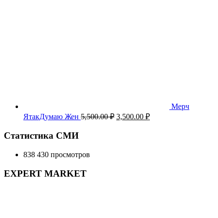
Мерч
Первоначальная
Текущая
ЯтакДумаю Жен
5,500.00
₽
3,500.00
₽
цена
цена:
составляла
3,500.00 ₽.
Статистика СМИ
5,500.00 ₽.
838 430 просмотров
EXPERT MARKET