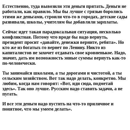
Естественно, туда вывозили эти деньги прятать. Деньги не
работали, как правило. Мы бы лучше с грязью боролись
этими же деньгами, строили что-то в городах, детские сады
развивали, школы, учителям бы добавляли зарплаты.
Сейчас идет такая парадоксальная ситуация, несколько
конфликтная. Потому что вроде бы надо вернуть,
президент просит «давайте, денежки верните, ребята». Но
кто же из богатых-то вернет по Ленину. Никто из
капиталистов не захочет отдавать свое кровненькое. Надо,
значит, дать им возможность энные суммы вернуть как-то
по-человечески.
Ты занимайся школами, а ты дорогами и чистотой, а ты
сельским хозяйством. Вот так надо делать, конкретно. Мы
любим, когда нам говорят: «Вот, иди сюда, подметай
здесь». Так оно лучше. Русским надо ставить задачи, а не
пугать.
И все эти деньги надо пустить на что-то приличное и
понятное, что мы умеем делать».