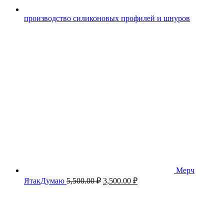
производство силиконовых профилей и шнуров
Мерч
Первоначальная
Текущая
ЯтакДумаю
5,500.00
₽
3,500.00
₽
цена
цена:
составляла
3,500.00 ₽.
5,500.00 ₽.