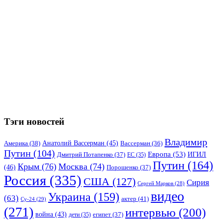
Тэги новостей
Владимир
Анатолий Вассерман
(45)
Америка
(38)
Вассерман
(36)
Путин
(104)
Европа
(53)
ИГИЛ
Дмитрий Потапенко
(37)
ЕС
(35)
Путин
(164)
Крым
(76)
Москва
(74)
(46)
Порошенко
(37)
Россия
(335)
США
(127)
Сирия
Сергей Марков
(28)
видео
Украина
(159)
(63)
актер
(41)
Су-24
(29)
(271)
интервью
(200)
война
(43)
дети
(35)
египет
(37)