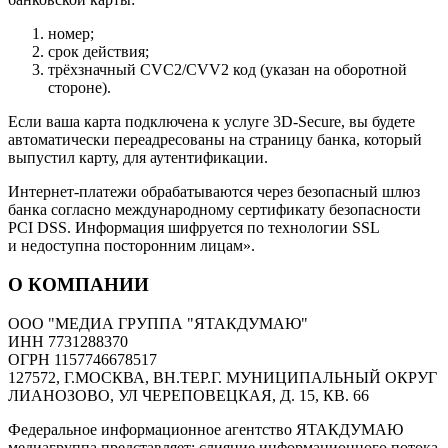
номер;
срок действия;
трёхзначный CVC2/CVV2 код (указан на оборотной
стороне).
Если ваша карта подключена к услуге 3D-Secure, вы будете
автоматически переадресованы на страницу банка, который
выпустил карту, для аутентификации.
Интернет-платежи обрабатываются через безопасный шлюз
банка согласно международному сертификату безопасности
PCI DSS. Информация шифруется по технологии SSL
и недоступна посторонним лицам».
О КОМПАНИИ
ООО "МЕДИА ГРУППА "ЯТАКДУМАЮ"
ИНН 7731288370
ОГРН 1157746678517
127572, Г.МОСКВА, ВН.ТЕР.Г. МУНИЦИПАЛЬНЫЙ ОКРУГ
ЛИАНОЗОВО, УЛ ЧЕРЕПОВЕЦКАЯ, Д. 15, КВ. 66
Федеральное информационное агентство ЯТАКДУМАЮ
медиагруппа представляет: слияние информационного потока