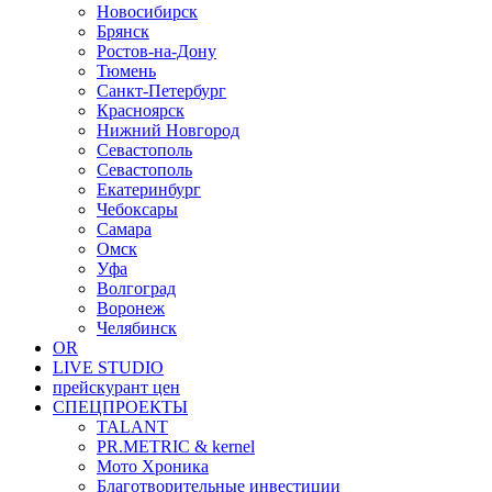
Новосибирск
Брянск
Ростов-на-Дону
Тюмень
Санкт-Петербург
Красноярск
Нижний Новгород
Севастополь
Севастополь
Екатеринбург
Чебоксары
Самара
Омск
Уфа
Волгоград
Воронеж
Челябинск
OR
LIVE STUDIO
прейскурант цен
СПЕЦПРОЕКТЫ
TALANT
PR.METRIC & kernel
Мото Хроника
Благотворительные инвестиции