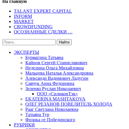
На главную
TALANT EXPERT CAPITAL
INFORM
MARKET
CROWDFUNDING
ОСОЗНАННЫЕ СДЕЛКИ …
ЭКСПЕРТЫ
Бурмагина Татьяна
Кайнов Сергей Станиславович
Неделина Ольга Михайловна
Мальцева Наталья Александровна
Александр Вадимович Ладугин
Савчук Анна Федоровна
Зеленко Руслан Николаевич
ООО «СиликонТэк»
EKATERINA MASHTAKOVA
ОЛЕГ РЕЗАНОВ ПОВЕЛИТЕЛЬ ХОЛОДА
Рааг Светлана Николаевна
Татьяна Тур
Физика от Побединского
РУБРИКИ