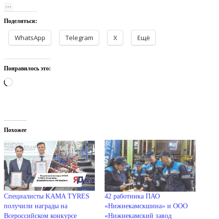
Поделиться:
WhatsApp
Telegram
X
Ещё
Понравилось это:
Загрузка…
Похожее
Специалисты KAMA TYRES
42 работника ПАО
получили награды на
«Нижнекамскшина» и ООО
Всероссийском конкурсе
«Нижнекамский завод