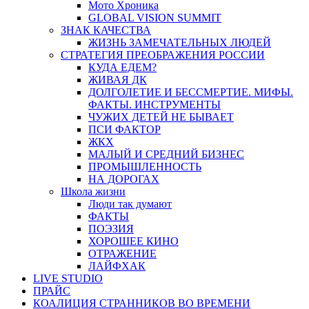
Мото Хроника
GLOBAL VISION SUMMIT
ЗНАК КАЧЕСТВА
ЖИЗНЬ ЗАМЕЧАТЕЛЬНЫХ ЛЮДЕЙ
СТРАТЕГИЯ ПРЕОБРАЖЕНИЯ РОССИИ
КУДА ЕДЕМ?
ЖИВАЯ ДК
ДОЛГОЛЕТИЕ И БЕССМЕРТИЕ. МИФЫ.
ФАКТЫ. ИНСТРУМЕНТЫ
ЧУЖИХ ДЕТЕЙ НЕ БЫВАЕТ
ПСИ ФАКТОР
ЖКХ
МАЛЫЙ И СРЕДНИЙ БИЗНЕС
ПРОМЫШЛЕННОСТЬ
НА ДОРОГАХ
Школа жизни
Люди так думают
ФАКТЫ
ПОЭЗИЯ
ХОРОШЕЕ КИНО
ОТРАЖЕНИЕ
ЛАЙФХАК
LIVE STUDIO
ПРАЙС
КОАЛИЦИЯ СТРАННИКОВ ВО ВРЕМЕНИ