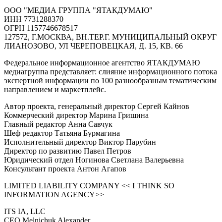
ООО "МЕДИА ГРУППА "ЯТАКДУМАЮ"
ИНН 7731288370
ОГРН 1157746678517
127572, Г.МОСКВА, ВН.ТЕР.Г. МУНИЦИПАЛЬНЫЙ ОКРУГ
ЛИАНОЗОВО, УЛ ЧЕРЕПОВЕЦКАЯ, Д. 15, КВ. 66
Федеральное информационное агентство ЯТАКДУМАЮ
медиагруппа представляет: слияние информационного потока
экспертной информации по 100 разнообразным тематическим
направлением и маркетплейс.
Автор проекта, генеральный директор Сергей Кайнов
Коммерческий директор Марина Гришина
Главный редактор Анна Савчук
Шеф редактор Татьяна Бурмагина
Исполнительный директор Виктор Парубин
Директор по развитию Павел Петров
Юридический отдел Ногинова Светлана Валерьевна
Консультант проекта Антон Агапов
LIMITED LIABILITY COMPANY << I THINK SO
INFORMATION AGENCY>>
ITS IA, LLC
CEO Melnichuk Alexander