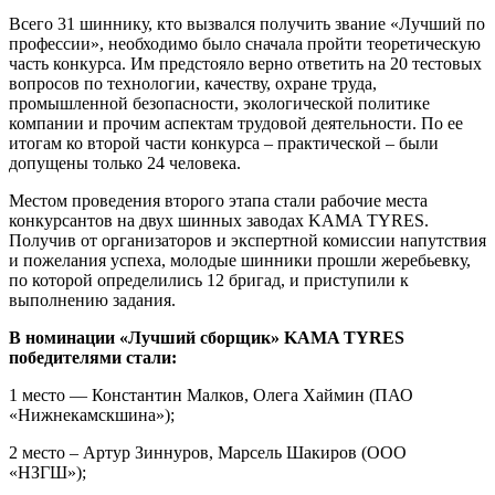
Всего 31 шиннику, кто вызвался получить звание «Лучший по
профессии», необходимо было сначала пройти теоретическую
часть конкурса. Им предстояло верно ответить на 20 тестовых
вопросов по технологии, качеству, охране труда,
промышленной безопасности, экологической политике
компании и прочим аспектам трудовой деятельности. По ее
итогам ко второй части конкурса – практической – были
допущены только 24 человека.
Местом проведения второго этапа стали рабочие места
конкурсантов на двух шинных заводах KAMA TYRES.
Получив от организаторов и экспертной комиссии напутствия
и пожелания успеха, молодые шинники прошли жеребьевку,
по которой определились 12 бригад, и приступили к
выполнению задания.
В номинации «Лучший сборщик» KAMA TYRES
победителями стали:
1 место — Константин Малков, Олега Хаймин (ПАО
«Нижнекамскшина»);
2 место – Артур Зиннуров, Марсель Шакиров (ООО
«НЗГШ»);