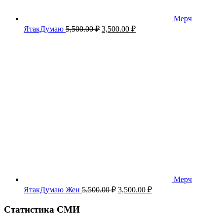
Мерч
Первоначальная
Текущая
ЯтакДумаю
5,500.00
₽
3,500.00
₽
цена
цена:
составляла
3,500.00 ₽.
5,500.00 ₽.
Мерч
Первоначальная
Текущая
ЯтакДумаю Жен
5,500.00
₽
3,500.00
₽
цена
цена:
составляла
3,500.00 ₽.
Статистика СМИ
5,500.00 ₽.