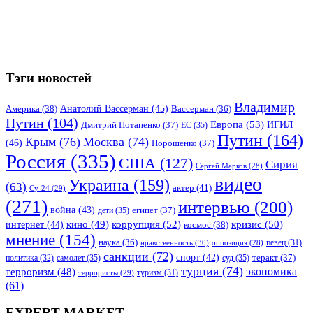
Тэги новостей
Владимир
Анатолий Вассерман
(45)
Америка
(38)
Вассерман
(36)
Путин
(104)
Европа
(53)
ИГИЛ
Дмитрий Потапенко
(37)
ЕС
(35)
Путин
(164)
Крым
(76)
Москва
(74)
(46)
Порошенко
(37)
Россия
(335)
США
(127)
Сирия
Сергей Марков
(28)
видео
Украина
(159)
(63)
актер
(41)
Су-24
(29)
(271)
интервью
(200)
война
(43)
дети
(35)
египет
(37)
коррупция
(52)
кино
(49)
кризис
(50)
интернет
(44)
космос
(38)
мнение
(154)
наука
(36)
нравственность
(30)
певец
(31)
оппозиция
(28)
санкции
(72)
спорт
(42)
самолет
(35)
суд
(35)
теракт
(37)
политика
(32)
турция
(74)
экономика
терроризм
(48)
террористы
(29)
туризм
(31)
(61)
EXPERT MARKET