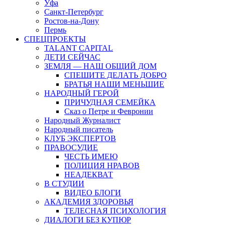
Уфа
Санкт-Петербург
Ростов-на-Дону
Пермь
СПЕЦПРОЕКТЫ
TALANT CAPITAL
ДЕТИ СЕЙЧАС
ЗЕМЛЯ — НАШ ОБЩИЙ ДОМ
СПЕШИТЕ ДЕЛАТЬ ДОБРО
БРАТЬЯ НАШИ МЕНЬШИЕ
НАРОДНЫЙ ГЕРОЙ
ПРИЧУДНАЯ СЕМЕЙКА
Сказ о Петре и Февронии
Народный Журналист
Народный писатель
КЛУБ ЭКСПЕРТОВ
ПРАВОСУДИЕ
ЧЕСТЬ ИМЕЮ
ПОЛИЦИЯ НРАВОВ
НЕАДЕКВАТ
В СТУДИИ
ВИДЕО БЛОГИ
АКАДЕМИЯ ЗДОРОВЬЯ
ТЕЛЕСНАЯ ПСИХОЛОГИЯ
ДИАЛОГИ БЕЗ КУПЮР