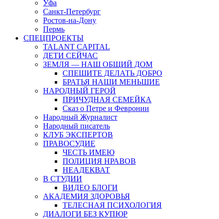
Уфа
Санкт-Петербург
Ростов-на-Дону
Пермь
СПЕЦПРОЕКТЫ
TALANT CAPITAL
ДЕТИ СЕЙЧАС
ЗЕМЛЯ — НАШ ОБЩИЙ ДОМ
СПЕШИТЕ ДЕЛАТЬ ДОБРО
БРАТЬЯ НАШИ МЕНЬШИЕ
НАРОДНЫЙ ГЕРОЙ
ПРИЧУДНАЯ СЕМЕЙКА
Сказ о Петре и Февронии
Народный Журналист
Народный писатель
КЛУБ ЭКСПЕРТОВ
ПРАВОСУДИЕ
ЧЕСТЬ ИМЕЮ
ПОЛИЦИЯ НРАВОВ
НЕАДЕКВАТ
В СТУДИИ
ВИДЕО БЛОГИ
АКАДЕМИЯ ЗДОРОВЬЯ
ТЕЛЕСНАЯ ПСИХОЛОГИЯ
ДИАЛОГИ БЕЗ КУПЮР