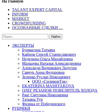
На главную
TALANT EXPERT CAPITAL
INFORM
MARKET
CROWDFUNDING
ОСОЗНАННЫЕ СДЕЛКИ …
ЭКСПЕРТЫ
Бурмагина Татьяна
Кайнов Сергей Станиславович
Неделина Ольга Михайловна
Мальцева Наталья Александровна
Александр Вадимович Ладугин
Савчук Анна Федоровна
Зеленко Руслан Николаевич
ООО «СиликонТэк»
EKATERINA MASHTAKOVA
ОЛЕГ РЕЗАНОВ ПОВЕЛИТЕЛЬ ХОЛОДА
Рааг Светлана Николаевна
Татьяна Тур
Физика от Побединского
РУБРИКИ