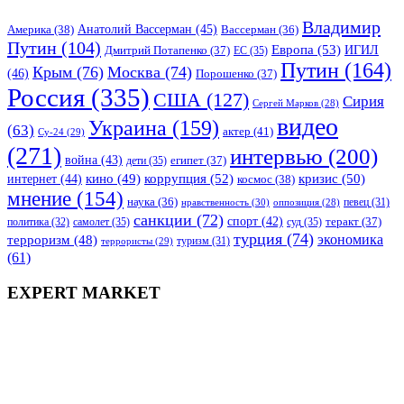
Владимир
Анатолий Вассерман
(45)
Америка
(38)
Вассерман
(36)
Путин
(104)
Европа
(53)
ИГИЛ
Дмитрий Потапенко
(37)
ЕС
(35)
Путин
(164)
Крым
(76)
Москва
(74)
(46)
Порошенко
(37)
Россия
(335)
США
(127)
Сирия
Сергей Марков
(28)
видео
Украина
(159)
(63)
актер
(41)
Су-24
(29)
(271)
интервью
(200)
война
(43)
дети
(35)
египет
(37)
коррупция
(52)
кино
(49)
кризис
(50)
интернет
(44)
космос
(38)
мнение
(154)
наука
(36)
нравственность
(30)
певец
(31)
оппозиция
(28)
санкции
(72)
спорт
(42)
самолет
(35)
суд
(35)
теракт
(37)
политика
(32)
турция
(74)
экономика
терроризм
(48)
террористы
(29)
туризм
(31)
(61)
EXPERT MARKET