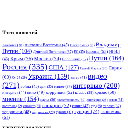
Тэги новостей
Владимир
Анатолий Вассерман
(45)
Америка
(38)
Вассерман
(36)
Путин
(104)
Европа
(53)
ИГИЛ
Дмитрий Потапенко
(37)
ЕС
(35)
Путин
(164)
Крым
(76)
Москва
(74)
(46)
Порошенко
(37)
Россия
(335)
США
(127)
Сирия
Сергей Марков
(28)
видео
Украина
(159)
(63)
актер
(41)
Су-24
(29)
(271)
интервью
(200)
война
(43)
дети
(35)
египет
(37)
коррупция
(52)
кино
(49)
кризис
(50)
интернет
(44)
космос
(38)
мнение
(154)
наука
(36)
нравственность
(30)
певец
(31)
оппозиция
(28)
санкции
(72)
спорт
(42)
самолет
(35)
суд
(35)
теракт
(37)
политика
(32)
турция
(74)
экономика
терроризм
(48)
террористы
(29)
туризм
(31)
(61)