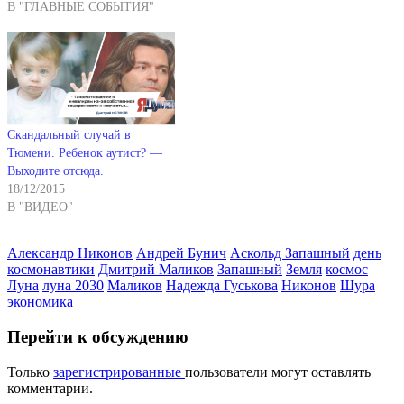
В "ГЛАВНЫЕ СОБЫТИЯ"
Скандальный случай в
Тюмени. Ребенок аутист? —
Выходите отсюда.
18/12/2015
В "ВИДЕО"
Александр Никонов
Андрей Бунич
Аскольд Запашный
день
космонавтики
Дмитрий Маликов
Запашный
Земля
космос
Луна
луна 2030
Маликов
Надежда Гуськова
Никонов
Шура
экономика
Перейти к обсуждению
Только
зарегистрированные
пользователи могут оставлять
комментарии.