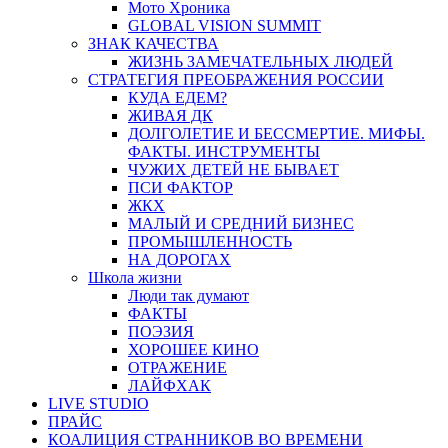
Мото Хроника
GLOBAL VISION SUMMIT
ЗНАК КАЧЕСТВА
ЖИЗНЬ ЗАМЕЧАТЕЛЬНЫХ ЛЮДЕЙ
СТРАТЕГИЯ ПРЕОБРАЖЕНИЯ РОССИИ
КУДА ЕДЕМ?
ЖИВАЯ ДК
ДОЛГОЛЕТИЕ И БЕССМЕРТИЕ. МИФЫ.
ФАКТЫ. ИНСТРУМЕНТЫ
ЧУЖИХ ДЕТЕЙ НЕ БЫВАЕТ
ПСИ ФАКТОР
ЖКХ
МАЛЫЙ И СРЕДНИЙ БИЗНЕС
ПРОМЫШЛЕННОСТЬ
НА ДОРОГАХ
Школа жизни
Люди так думают
ФАКТЫ
ПОЭЗИЯ
ХОРОШЕЕ КИНО
ОТРАЖЕНИЕ
ЛАЙФХАК
LIVE STUDIO
ПРАЙС
КОАЛИЦИЯ СТРАННИКОВ ВО ВРЕМЕНИ