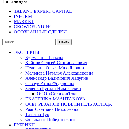
На главную
TALANT EXPERT CAPITAL
INFORM
MARKET
CROWDFUNDING
ОСОЗНАННЫЕ СДЕЛКИ …
ЭКСПЕРТЫ
Бурмагина Татьяна
Кайнов Сергей Станиславович
Неделина Ольга Михайловна
Мальцева Наталья Александровна
Александр Вадимович Ладугин
Савчук Анна Федоровна
Зеленко Руслан Николаевич
ООО «СиликонТэк»
EKATERINA MASHTAKOVA
ОЛЕГ РЕЗАНОВ ПОВЕЛИТЕЛЬ ХОЛОДА
Рааг Светлана Николаевна
Татьяна Тур
Физика от Побединского
РУБРИКИ