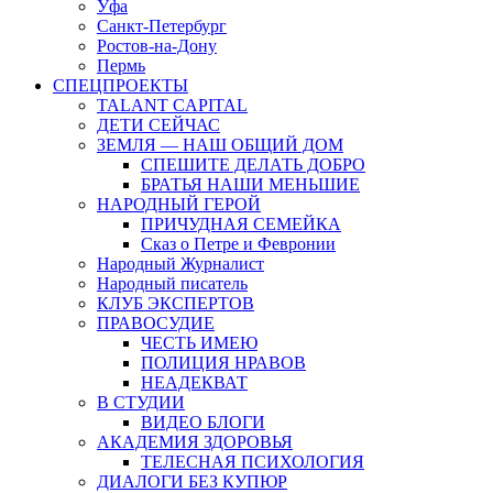
Уфа
Санкт-Петербург
Ростов-на-Дону
Пермь
СПЕЦПРОЕКТЫ
TALANT CAPITAL
ДЕТИ СЕЙЧАС
ЗЕМЛЯ — НАШ ОБЩИЙ ДОМ
СПЕШИТЕ ДЕЛАТЬ ДОБРО
БРАТЬЯ НАШИ МЕНЬШИЕ
НАРОДНЫЙ ГЕРОЙ
ПРИЧУДНАЯ СЕМЕЙКА
Сказ о Петре и Февронии
Народный Журналист
Народный писатель
КЛУБ ЭКСПЕРТОВ
ПРАВОСУДИЕ
ЧЕСТЬ ИМЕЮ
ПОЛИЦИЯ НРАВОВ
НЕАДЕКВАТ
В СТУДИИ
ВИДЕО БЛОГИ
АКАДЕМИЯ ЗДОРОВЬЯ
ТЕЛЕСНАЯ ПСИХОЛОГИЯ
ДИАЛОГИ БЕЗ КУПЮР