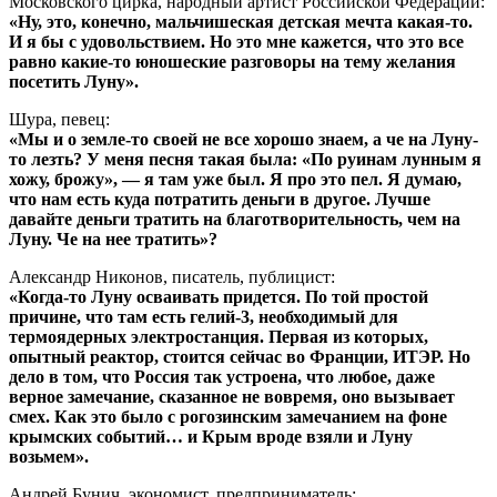
Московского цирка, народный артист Российской Федерации:
«Ну, это, конечно, мальчишеская детская мечта какая-то.
И я бы с удовольствием. Но это мне кажется, что это все
равно какие-то юношеские разговоры на тему желания
посетить Луну».
Шура, певец:
«Мы и о земле-то своей не все хорошо знаем, а че на Луну-
то лезть? У меня песня такая была: «По руинам лунным я
хожу, брожу», — я там уже был. Я про это пел. Я думаю,
что нам есть куда потратить деньги в другое. Лучше
давайте деньги тратить на благотворительность, чем на
Луну. Че на нее тратить»?
Александр Никонов, писатель, публицист:
«Когда-то Луну осваивать придется. По той простой
причине, что там есть гелий-3, необходимый для
термоядерных электростанция. Первая из которых,
опытный реактор, стоится сейчас во Франции, ИТЭР. Но
дело в том, что Россия так устроена, что любое, даже
верное замечание, сказанное не вовремя, оно вызывает
смех. Как это было с рогозинским замечанием на фоне
крымских событий… и Крым вроде взяли и Луну
возьмем».
Андрей Бунич, экономист, предприниматель: