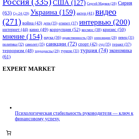
Россия
(335)
США
(127)
Сирия
Сергей Марков
(28)
видео
Украина
(159)
(63)
актер
(41)
Су-24
(29)
(271)
интервью
(200)
война
(43)
дети
(35)
египет
(37)
коррупция
(52)
кино
(49)
кризис
(50)
интернет
(44)
космос
(38)
мнение
(154)
наука
(36)
нравственность
(30)
певец
(31)
оппозиция
(28)
санкции
(72)
спорт
(42)
самолет
(35)
суд
(35)
теракт
(37)
политика
(32)
турция
(74)
экономика
терроризм
(48)
террористы
(29)
туризм
(31)
(61)
EXPERT MARKET
Психологическая стабильность руководителя — ключ к
финансовому успеху.