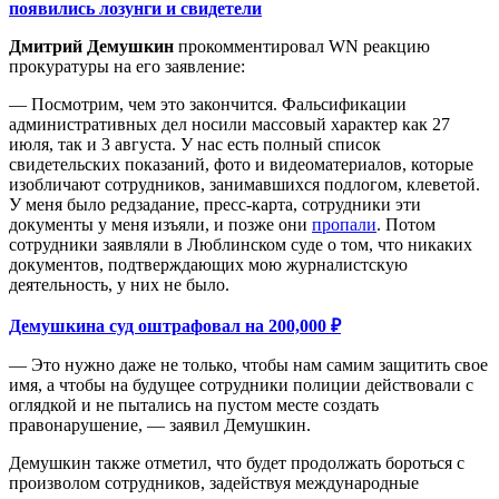
появились лозунги и свидетели
Дмитрий Демушкин
прокомментировал WN реакцию
прокуратуры на его заявление:
— Посмотрим, чем это закончится. Фальсификации
административных дел носили массовый характер как 27
июля, так и 3 августа. У нас есть полный список
свидетельских показаний, фото и видеоматериалов, которые
изобличают сотрудников, занимавшихся подлогом, клеветой.
У меня было редзадание, пресс-карта, сотрудники эти
документы у меня изъяли, и позже они
пропали
. Потом
сотрудники заявляли в Люблинском суде о том, что никаких
документов, подтверждающих мою журналистскую
деятельность, у них не было.
Демушкина суд оштрафовал на 200,000 ₽
— Это нужно даже не только, чтобы нам самим защитить свое
имя, а чтобы на будущее сотрудники полиции действовали с
оглядкой и не пытались на пустом месте создать
правонарушение, — заявил Демушкин.
Демушкин также отметил, что будет продолжать бороться с
произволом сотрудников, задействуя международные