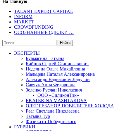
На главную
TALANT EXPERT CAPITAL
INFORM
MARKET
CROWDFUNDING
ОСОЗНАННЫЕ СДЕЛКИ …
ЭКСПЕРТЫ
Бурмагина Татьяна
Кайнов Сергей Станиславович
Неделина Ольга Михайловна
Мальцева Наталья Александровна
Александр Вадимович Ладугин
Савчук Анна Федоровна
Зеленко Руслан Николаевич
ООО «СиликонТэк»
EKATERINA MASHTAKOVA
ОЛЕГ РЕЗАНОВ ПОВЕЛИТЕЛЬ ХОЛОДА
Рааг Светлана Николаевна
Татьяна Тур
Физика от Побединского
РУБРИКИ