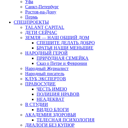
Уфа
Санкт-Петербург
Ростов-на-Дону
Пермь
СПЕЦПРОЕКТЫ
TALANT CAPITAL
ДЕТИ СЕЙЧАС
ЗЕМЛЯ — НАШ ОБЩИЙ ДОМ
СПЕШИТЕ ДЕЛАТЬ ДОБРО
БРАТЬЯ НАШИ МЕНЬШИЕ
НАРОДНЫЙ ГЕРОЙ
ПРИЧУДНАЯ СЕМЕЙКА
Сказ о Петре и Февронии
Народный Журналист
Народный писатель
КЛУБ ЭКСПЕРТОВ
ПРАВОСУДИЕ
ЧЕСТЬ ИМЕЮ
ПОЛИЦИЯ НРАВОВ
НЕАДЕКВАТ
В СТУДИИ
ВИДЕО БЛОГИ
АКАДЕМИЯ ЗДОРОВЬЯ
ТЕЛЕСНАЯ ПСИХОЛОГИЯ
ДИАЛОГИ БЕЗ КУПЮР