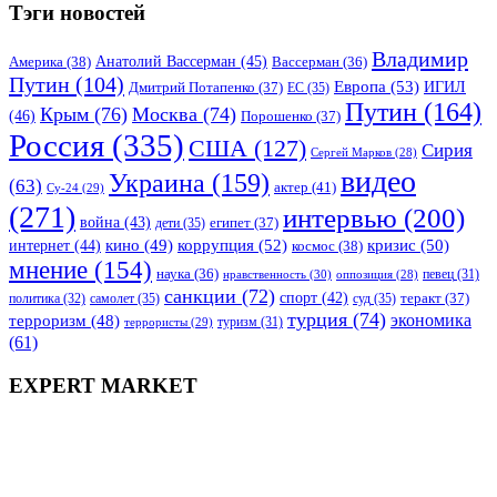
Тэги новостей
Владимир
Анатолий Вассерман
(45)
Америка
(38)
Вассерман
(36)
Путин
(104)
Европа
(53)
ИГИЛ
Дмитрий Потапенко
(37)
ЕС
(35)
Путин
(164)
Крым
(76)
Москва
(74)
(46)
Порошенко
(37)
Россия
(335)
США
(127)
Сирия
Сергей Марков
(28)
видео
Украина
(159)
(63)
актер
(41)
Су-24
(29)
(271)
интервью
(200)
война
(43)
дети
(35)
египет
(37)
коррупция
(52)
кино
(49)
кризис
(50)
интернет
(44)
космос
(38)
мнение
(154)
наука
(36)
нравственность
(30)
певец
(31)
оппозиция
(28)
санкции
(72)
спорт
(42)
самолет
(35)
суд
(35)
теракт
(37)
политика
(32)
турция
(74)
экономика
терроризм
(48)
террористы
(29)
туризм
(31)
(61)
EXPERT MARKET