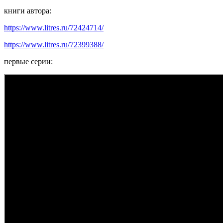
книги автора:
https://www.litres.ru/72424714/
https://www.litres.ru/72399388/
первые серии: