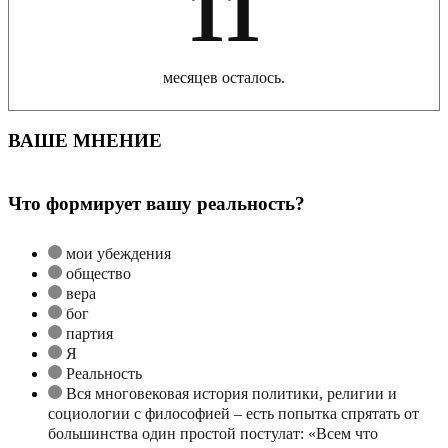
11
месяцев осталось.
ВАШЕ МНЕНИЕ
Что формирует вашу реальность?
мои убеждения
общество
вера
бог
партия
Я
Реальность
Вся многовековая история политики, религии и
социологии с философией – есть попытка спрятать от
большинства один простой постулат: «Всем что