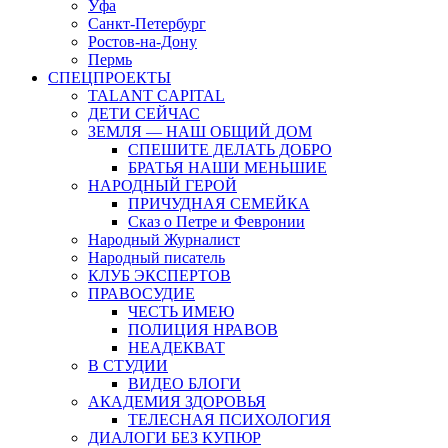
Уфа
Санкт-Петербург
Ростов-на-Дону
Пермь
СПЕЦПРОЕКТЫ
TALANT CAPITAL
ДЕТИ СЕЙЧАС
ЗЕМЛЯ — НАШ ОБЩИЙ ДОМ
СПЕШИТЕ ДЕЛАТЬ ДОБРО
БРАТЬЯ НАШИ МЕНЬШИЕ
НАРОДНЫЙ ГЕРОЙ
ПРИЧУДНАЯ СЕМЕЙКА
Сказ о Петре и Февронии
Народный Журналист
Народный писатель
КЛУБ ЭКСПЕРТОВ
ПРАВОСУДИЕ
ЧЕСТЬ ИМЕЮ
ПОЛИЦИЯ НРАВОВ
НЕАДЕКВАТ
В СТУДИИ
ВИДЕО БЛОГИ
АКАДЕМИЯ ЗДОРОВЬЯ
ТЕЛЕСНАЯ ПСИХОЛОГИЯ
ДИАЛОГИ БЕЗ КУПЮР