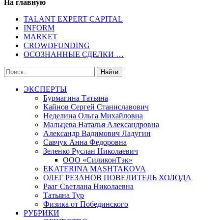
На главную
TALANT EXPERT CAPITAL
INFORM
MARKET
CROWDFUNDING
ОСОЗНАННЫЕ СДЕЛКИ …
ЭКСПЕРТЫ
Бурмагина Татьяна
Кайнов Сергей Станиславович
Неделина Ольга Михайловна
Мальцева Наталья Александровна
Александр Вадимович Ладугин
Савчук Анна Федоровна
Зеленко Руслан Николаевич
ООО «СиликонТэк»
EKATERINA MASHTAKOVA
ОЛЕГ РЕЗАНОВ ПОВЕЛИТЕЛЬ ХОЛОДА
Рааг Светлана Николаевна
Татьяна Тур
Физика от Побединского
РУБРИКИ