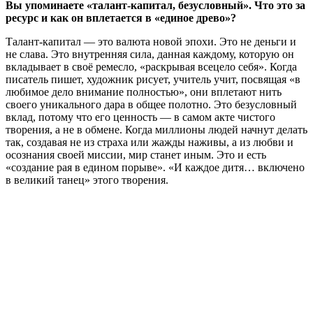
Вы упоминаете «талант-капитал, безусловный». Что это за
ресурс и как он вплетается в «единое древо»?
Талант-капитал — это валюта новой эпохи. Это не деньги и
не слава. Это внутренняя сила, данная каждому, которую он
вкладывает в своё ремесло, «раскрывая всецело себя». Когда
писатель пишет, художник рисует, учитель учит, посвящая «в
любимое дело внимание полностью», они вплетают нить
своего уникального дара в общее полотно. Это безусловный
вклад, потому что его ценность — в самом акте чистого
творения, а не в обмене. Когда миллионы людей начнут делать
так, создавая не из страха или жажды наживы, а из любви и
осознания своей миссии, мир станет иным. Это и есть
«создание рая в едином порыве». «И каждое дитя… включено
в великий танец» этого творения.