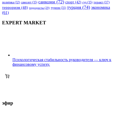
санкции
(72)
спорт
(42)
самолет
(35)
суд
(35)
теракт
(37)
политика
(32)
турция
(74)
экономика
терроризм
(48)
террористы
(29)
туризм
(31)
(61)
EXPERT MARKET
Психологическая стабильность руководителя — ключ к
финансовому успеху.
эфир