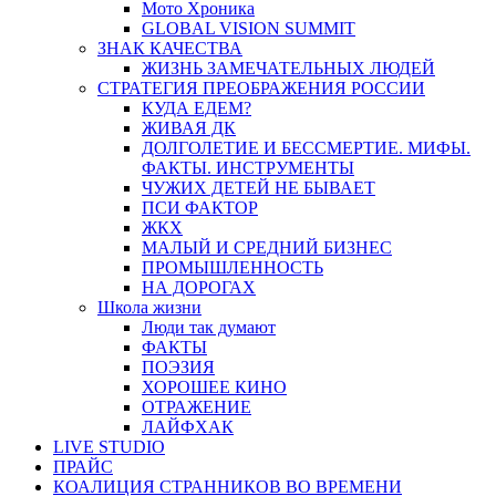
Мото Хроника
GLOBAL VISION SUMMIT
ЗНАК КАЧЕСТВА
ЖИЗНЬ ЗАМЕЧАТЕЛЬНЫХ ЛЮДЕЙ
СТРАТЕГИЯ ПРЕОБРАЖЕНИЯ РОССИИ
КУДА ЕДЕМ?
ЖИВАЯ ДК
ДОЛГОЛЕТИЕ И БЕССМЕРТИЕ. МИФЫ.
ФАКТЫ. ИНСТРУМЕНТЫ
ЧУЖИХ ДЕТЕЙ НЕ БЫВАЕТ
ПСИ ФАКТОР
ЖКХ
МАЛЫЙ И СРЕДНИЙ БИЗНЕС
ПРОМЫШЛЕННОСТЬ
НА ДОРОГАХ
Школа жизни
Люди так думают
ФАКТЫ
ПОЭЗИЯ
ХОРОШЕЕ КИНО
ОТРАЖЕНИЕ
ЛАЙФХАК
LIVE STUDIO
ПРАЙС
КОАЛИЦИЯ СТРАННИКОВ ВО ВРЕМЕНИ