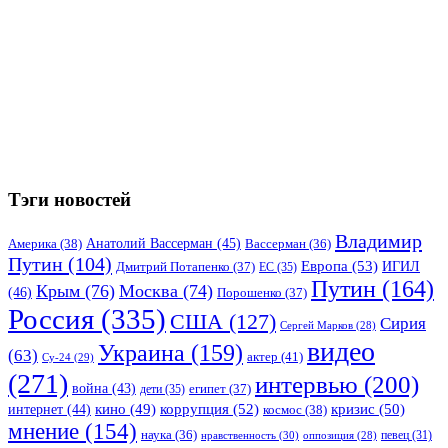
Тэги новостей
Владимир
Анатолий Вассерман
(45)
Америка
(38)
Вассерман
(36)
Путин
(104)
Европа
(53)
ИГИЛ
Дмитрий Потапенко
(37)
ЕС
(35)
Путин
(164)
Крым
(76)
Москва
(74)
(46)
Порошенко
(37)
Россия
(335)
США
(127)
Сирия
Сергей Марков
(28)
видео
Украина
(159)
(63)
актер
(41)
Су-24
(29)
(271)
интервью
(200)
война
(43)
дети
(35)
египет
(37)
коррупция
(52)
кино
(49)
кризис
(50)
интернет
(44)
космос
(38)
мнение
(154)
наука
(36)
нравственность
(30)
певец
(31)
оппозиция
(28)