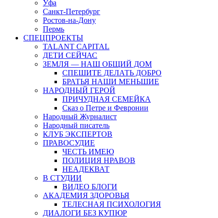
Уфа
Санкт-Петербург
Ростов-на-Дону
Пермь
СПЕЦПРОЕКТЫ
TALANT CAPITAL
ДЕТИ СЕЙЧАС
ЗЕМЛЯ — НАШ ОБЩИЙ ДОМ
СПЕШИТЕ ДЕЛАТЬ ДОБРО
БРАТЬЯ НАШИ МЕНЬШИЕ
НАРОДНЫЙ ГЕРОЙ
ПРИЧУДНАЯ СЕМЕЙКА
Сказ о Петре и Февронии
Народный Журналист
Народный писатель
КЛУБ ЭКСПЕРТОВ
ПРАВОСУДИЕ
ЧЕСТЬ ИМЕЮ
ПОЛИЦИЯ НРАВОВ
НЕАДЕКВАТ
В СТУДИИ
ВИДЕО БЛОГИ
АКАДЕМИЯ ЗДОРОВЬЯ
ТЕЛЕСНАЯ ПСИХОЛОГИЯ
ДИАЛОГИ БЕЗ КУПЮР