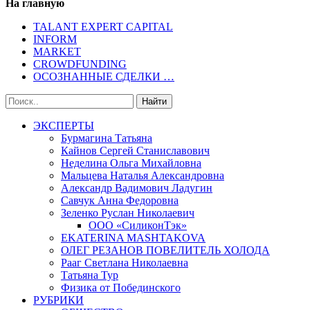
На главную
TALANT EXPERT CAPITAL
INFORM
MARKET
CROWDFUNDING
ОСОЗНАННЫЕ СДЕЛКИ …
ЭКСПЕРТЫ
Бурмагина Татьяна
Кайнов Сергей Станиславович
Неделина Ольга Михайловна
Мальцева Наталья Александровна
Александр Вадимович Ладугин
Савчук Анна Федоровна
Зеленко Руслан Николаевич
ООО «СиликонТэк»
EKATERINA MASHTAKOVA
ОЛЕГ РЕЗАНОВ ПОВЕЛИТЕЛЬ ХОЛОДА
Рааг Светлана Николаевна
Татьяна Тур
Физика от Побединского
РУБРИКИ