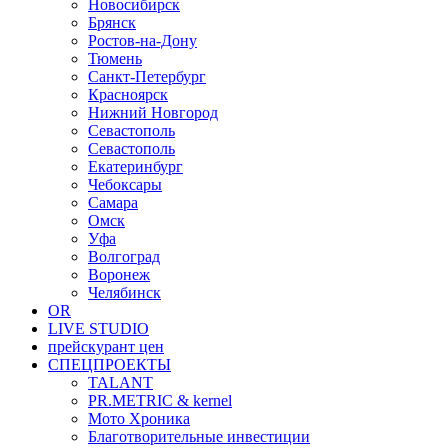
Новосибирск
Брянск
Ростов-на-Дону
Тюмень
Санкт-Петербург
Красноярск
Нижний Новгород
Севастополь
Севастополь
Екатеринбург
Чебоксары
Самара
Омск
Уфа
Волгоград
Воронеж
Челябинск
OR
LIVE STUDIO
прейскурант цен
СПЕЦПРОЕКТЫ
TALANT
PR.METRIC & kernel
Мото Хроника
Благотворительные инвестиции