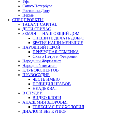
Уфа
Санкт-Петербург
Ростов-на-Дону
Пермь
СПЕЦПРОЕКТЫ
TALANT CAPITAL
ДЕТИ СЕЙЧАС
ЗЕМЛЯ — НАШ ОБЩИЙ ДОМ
СПЕШИТЕ ДЕЛАТЬ ДОБРО
БРАТЬЯ НАШИ МЕНЬШИЕ
НАРОДНЫЙ ГЕРОЙ
ПРИЧУДНАЯ СЕМЕЙКА
Сказ о Петре и Февронии
Народный Журналист
Народный писатель
КЛУБ ЭКСПЕРТОВ
ПРАВОСУДИЕ
ЧЕСТЬ ИМЕЮ
ПОЛИЦИЯ НРАВОВ
НЕАДЕКВАТ
В СТУДИИ
ВИДЕО БЛОГИ
АКАДЕМИЯ ЗДОРОВЬЯ
ТЕЛЕСНАЯ ПСИХОЛОГИЯ
ДИАЛОГИ БЕЗ КУПЮР