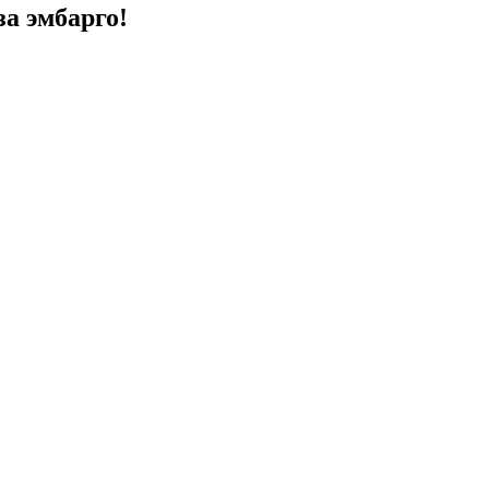
а эмбарго!