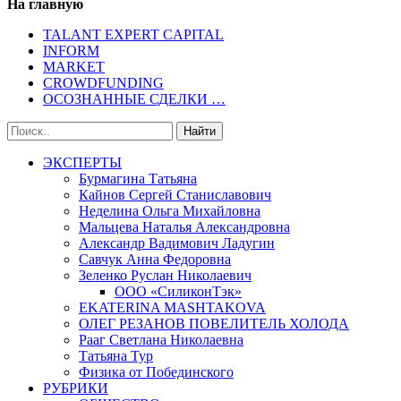
На главную
TALANT EXPERT CAPITAL
INFORM
MARKET
CROWDFUNDING
ОСОЗНАННЫЕ СДЕЛКИ …
ЭКСПЕРТЫ
Бурмагина Татьяна
Кайнов Сергей Станиславович
Неделина Ольга Михайловна
Мальцева Наталья Александровна
Александр Вадимович Ладугин
Савчук Анна Федоровна
Зеленко Руслан Николаевич
ООО «СиликонТэк»
EKATERINA MASHTAKOVA
ОЛЕГ РЕЗАНОВ ПОВЕЛИТЕЛЬ ХОЛОДА
Рааг Светлана Николаевна
Татьяна Тур
Физика от Побединского
РУБРИКИ