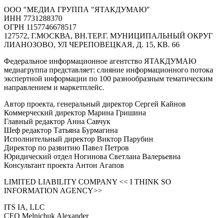
ООО "МЕДИА ГРУППА "ЯТАКДУМАЮ"
ИНН 7731288370
ОГРН 1157746678517
127572, Г.МОСКВА, ВН.ТЕР.Г. МУНИЦИПАЛЬНЫЙ ОКРУГ
ЛИАНОЗОВО, УЛ ЧЕРЕПОВЕЦКАЯ, Д. 15, КВ. 66
Федеральное информационное агентство ЯТАКДУМАЮ
медиагруппа представляет: слияние информационного потока
экспертной информации по 100 разнообразным тематическим
направлением и маркетплейс.
Автор проекта, генеральный директор Сергей Кайнов
Коммерческий директор Марина Гришина
Главный редактор Анна Савчук
Шеф редактор Татьяна Бурмагина
Исполнительный директор Виктор Парубин
Директор по развитию Павел Петров
Юридический отдел Ногинова Светлана Валерьевна
Консультант проекта Антон Агапов
LIMITED LIABILITY COMPANY << I THINK SO
INFORMATION AGENCY>>
ITS IA, LLC
CEO Melnichuk Alexander