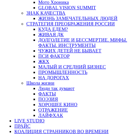
Мото Хроника
GLOBAL VISION SUMMIT
ЗНАК КАЧЕСТВА
ЖИЗНЬ ЗАМЕЧАТЕЛЬНЫХ ЛЮДЕЙ
СТРАТЕГИЯ ПРЕОБРАЖЕНИЯ РОССИИ
КУДА ЕДЕМ?
ЖИВАЯ ДК
ДОЛГОЛЕТИЕ И БЕССМЕРТИЕ. МИФЫ.
ФАКТЫ. ИНСТРУМЕНТЫ
ЧУЖИХ ДЕТЕЙ НЕ БЫВАЕТ
ПСИ ФАКТОР
ЖКХ
МАЛЫЙ И СРЕДНИЙ БИЗНЕС
ПРОМЫШЛЕННОСТЬ
НА ДОРОГАХ
Школа жизни
Люди так думают
ФАКТЫ
ПОЭЗИЯ
ХОРОШЕЕ КИНО
ОТРАЖЕНИЕ
ЛАЙФХАК
LIVE STUDIO
ПРАЙС
КОАЛИЦИЯ СТРАННИКОВ ВО ВРЕМЕНИ