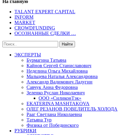
На главную
TALANT EXPERT CAPITAL
INFORM
MARKET
CROWDFUNDING
ОСОЗНАННЫЕ СДЕЛКИ …
ЭКСПЕРТЫ
Бурмагина Татьяна
Кайнов Сергей Станиславович
Неделина Ольга Михайловна
Мальцева Наталья Александровна
Александр Вадимович Ладугин
Савчук Анна Федоровна
Зеленко Руслан Николаевич
ООО «СиликонТэк»
EKATERINA MASHTAKOVA
ОЛЕГ РЕЗАНОВ ПОВЕЛИТЕЛЬ ХОЛОДА
Рааг Светлана Николаевна
Татьяна Тур
Физика от Побединского
РУБРИКИ