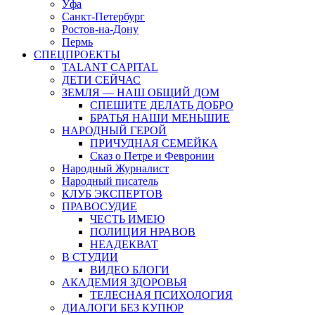
Уфа
Санкт-Петербург
Ростов-на-Дону
Пермь
СПЕЦПРОЕКТЫ
TALANT CAPITAL
ДЕТИ СЕЙЧАС
ЗЕМЛЯ — НАШ ОБЩИЙ ДОМ
СПЕШИТЕ ДЕЛАТЬ ДОБРО
БРАТЬЯ НАШИ МЕНЬШИЕ
НАРОДНЫЙ ГЕРОЙ
ПРИЧУДНАЯ СЕМЕЙКА
Сказ о Петре и Февронии
Народный Журналист
Народный писатель
КЛУБ ЭКСПЕРТОВ
ПРАВОСУДИЕ
ЧЕСТЬ ИМЕЮ
ПОЛИЦИЯ НРАВОВ
НЕАДЕКВАТ
В СТУДИИ
ВИДЕО БЛОГИ
АКАДЕМИЯ ЗДОРОВЬЯ
ТЕЛЕСНАЯ ПСИХОЛОГИЯ
ДИАЛОГИ БЕЗ КУПЮР