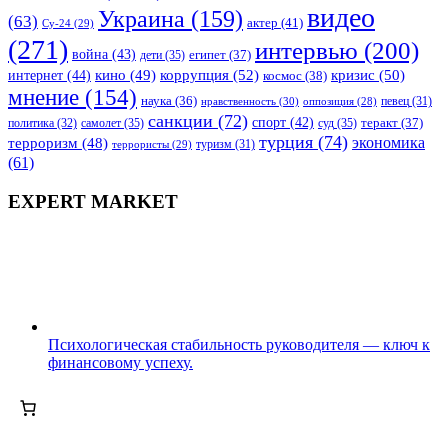
видео
Украина
(159)
(63)
актер
(41)
Су-24
(29)
(271)
интервью
(200)
война
(43)
дети
(35)
египет
(37)
коррупция
(52)
кино
(49)
кризис
(50)
интернет
(44)
космос
(38)
мнение
(154)
наука
(36)
нравственность
(30)
певец
(31)
оппозиция
(28)
санкции
(72)
спорт
(42)
самолет
(35)
суд
(35)
теракт
(37)
политика
(32)
турция
(74)
экономика
терроризм
(48)
террористы
(29)
туризм
(31)
(61)
EXPERT MARKET
Психологическая стабильность руководителя — ключ к
финансовому успеху.