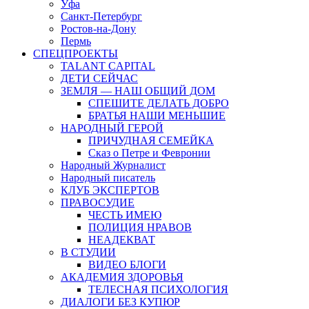
Уфа
Санкт-Петербург
Ростов-на-Дону
Пермь
СПЕЦПРОЕКТЫ
TALANT CAPITAL
ДЕТИ СЕЙЧАС
ЗЕМЛЯ — НАШ ОБЩИЙ ДОМ
СПЕШИТЕ ДЕЛАТЬ ДОБРО
БРАТЬЯ НАШИ МЕНЬШИЕ
НАРОДНЫЙ ГЕРОЙ
ПРИЧУДНАЯ СЕМЕЙКА
Сказ о Петре и Февронии
Народный Журналист
Народный писатель
КЛУБ ЭКСПЕРТОВ
ПРАВОСУДИЕ
ЧЕСТЬ ИМЕЮ
ПОЛИЦИЯ НРАВОВ
НЕАДЕКВАТ
В СТУДИИ
ВИДЕО БЛОГИ
АКАДЕМИЯ ЗДОРОВЬЯ
ТЕЛЕСНАЯ ПСИХОЛОГИЯ
ДИАЛОГИ БЕЗ КУПЮР