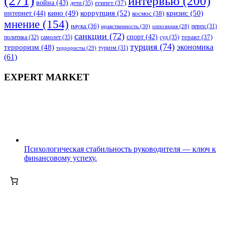
(271)
интервью
(200)
война
(43)
дети
(35)
египет
(37)
коррупция
(52)
кино
(49)
кризис
(50)
интернет
(44)
космос
(38)
мнение
(154)
наука
(36)
нравственность
(30)
певец
(31)
оппозиция
(28)
санкции
(72)
спорт
(42)
самолет
(35)
суд
(35)
теракт
(37)
политика
(32)
турция
(74)
экономика
терроризм
(48)
террористы
(29)
туризм
(31)
(61)
EXPERT MARKET
Психологическая стабильность руководителя — ключ к
финансовому успеху.