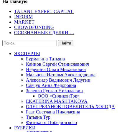
На главную
TALANT EXPERT CAPITAL
INFORM
MARKET
CROWDFUNDING
ОСОЗНАННЫЕ СДЕЛКИ …
ЭКСПЕРТЫ
Бурмагина Татьяна
Кайнов Сергей Станиславович
Неделина Ольга Михайловна
Мальцева Наталья Александровна
Александр Вадимович Ладугин
Савчук Анна Федоровна
Зеленко Руслан Николаевич
ООО «СиликонТэк»
EKATERINA MASHTAKOVA
ОЛЕГ РЕЗАНОВ ПОВЕЛИТЕЛЬ ХОЛОДА
Рааг Светлана Николаевна
Татьяна Тур
Физика от Побединского
РУБРИКИ