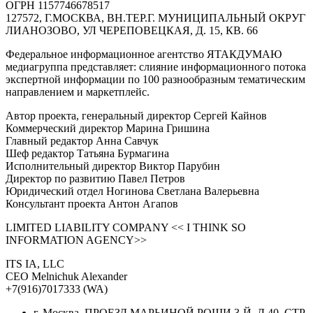
ОГРН 1157746678517
127572, Г.МОСКВА, ВН.ТЕР.Г. МУНИЦИПАЛЬНЫЙ ОКРУГ
ЛИАНОЗОВО, УЛ ЧЕРЕПОВЕЦКАЯ, Д. 15, КВ. 66
Федеральное информационное агентство ЯТАКДУМАЮ
медиагруппа представляет: слияние информационного потока
экспертной информации по 100 разнообразным тематическим
направлением и маркетплейс.
Автор проекта, генеральный директор Сергей Кайнов
Коммерческий директор Марина Гришина
Главный редактор Анна Савчук
Шеф редактор Татьяна Бурмагина
Исполнительный директор Виктор Парубин
Директор по развитию Павел Петров
Юридический отдел Ногинова Светлана Валерьевна
Консультант проекта Антон Агапов
LIMITED LIABILITY COMPANY << I THINK SO
INFORMATION AGENCY>>
ITS IA, LLC
CEO Melnichuk Alexander
+7(916)7017333 (WA)
г. Москва, ПРОЕЗД МАРЬИНОЙ РОЩИ 3-Й, Д 40, СТР