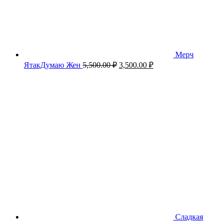
Мерч
Первоначальная
Текущая
ЯтакДумаю Жен
5,500.00
₽
3,500.00
₽
цена
цена:
составляла
3,500.00 ₽.
5,500.00 ₽.
Сладкая