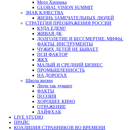
Мото Хроника
GLOBAL VISION SUMMIT
ЗНАК КАЧЕСТВА
ЖИЗНЬ ЗАМЕЧАТЕЛЬНЫХ ЛЮДЕЙ
СТРАТЕГИЯ ПРЕОБРАЖЕНИЯ РОССИИ
КУДА ЕДЕМ?
ЖИВАЯ ДК
ДОЛГОЛЕТИЕ И БЕССМЕРТИЕ. МИФЫ.
ФАКТЫ. ИНСТРУМЕНТЫ
ЧУЖИХ ДЕТЕЙ НЕ БЫВАЕТ
ПСИ ФАКТОР
ЖКХ
МАЛЫЙ И СРЕДНИЙ БИЗНЕС
ПРОМЫШЛЕННОСТЬ
НА ДОРОГАХ
Школа жизни
Люди так думают
ФАКТЫ
ПОЭЗИЯ
ХОРОШЕЕ КИНО
ОТРАЖЕНИЕ
ЛАЙФХАК
LIVE STUDIO
ПРАЙС
КОАЛИЦИЯ СТРАННИКОВ ВО ВРЕМЕНИ