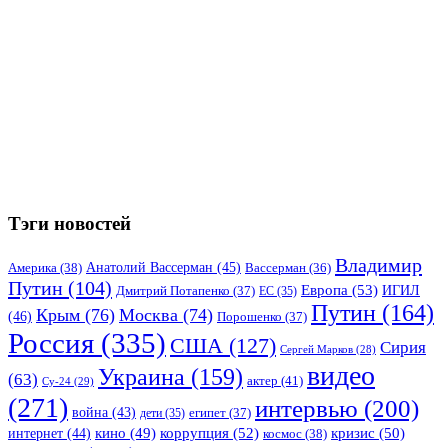
Тэги новостей
Владимир
Анатолий Вассерман
(45)
Америка
(38)
Вассерман
(36)
Путин
(104)
Европа
(53)
ИГИЛ
Дмитрий Потапенко
(37)
ЕС
(35)
Путин
(164)
Крым
(76)
Москва
(74)
(46)
Порошенко
(37)
Россия
(335)
США
(127)
Сирия
Сергей Марков
(28)
видео
Украина
(159)
(63)
актер
(41)
Су-24
(29)
(271)
интервью
(200)
война
(43)
дети
(35)
египет
(37)
коррупция
(52)
кино
(49)
кризис
(50)
интернет
(44)
космос
(38)