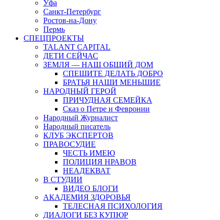
Уфа
Санкт-Петербург
Ростов-на-Дону
Пермь
СПЕЦПРОЕКТЫ
TALANT CAPITAL
ДЕТИ СЕЙЧАС
ЗЕМЛЯ — НАШ ОБЩИЙ ДОМ
СПЕШИТЕ ДЕЛАТЬ ДОБРО
БРАТЬЯ НАШИ МЕНЬШИЕ
НАРОДНЫЙ ГЕРОЙ
ПРИЧУДНАЯ СЕМЕЙКА
Сказ о Петре и Февронии
Народный Журналист
Народный писатель
КЛУБ ЭКСПЕРТОВ
ПРАВОСУДИЕ
ЧЕСТЬ ИМЕЮ
ПОЛИЦИЯ НРАВОВ
НЕАДЕКВАТ
В СТУДИИ
ВИДЕО БЛОГИ
АКАДЕМИЯ ЗДОРОВЬЯ
ТЕЛЕСНАЯ ПСИХОЛОГИЯ
ДИАЛОГИ БЕЗ КУПЮР