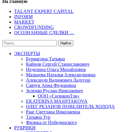
На главную
TALANT EXPERT CAPITAL
INFORM
MARKET
CROWDFUNDING
ОСОЗНАННЫЕ СДЕЛКИ …
ЭКСПЕРТЫ
Бурмагина Татьяна
Кайнов Сергей Станиславович
Неделина Ольга Михайловна
Мальцева Наталья Александровна
Александр Вадимович Ладугин
Савчук Анна Федоровна
Зеленко Руслан Николаевич
ООО «СиликонТэк»
EKATERINA MASHTAKOVA
ОЛЕГ РЕЗАНОВ ПОВЕЛИТЕЛЬ ХОЛОДА
Рааг Светлана Николаевна
Татьяна Тур
Физика от Побединского
РУБРИКИ