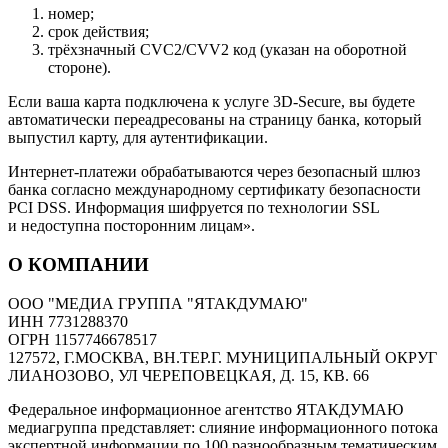
номер;
срок действия;
трёхзначный CVC2/CVV2 код (указан на оборотной
стороне).
Если ваша карта подключена к услуге 3D-Secure, вы будете
автоматически переадресованы на страницу банка, который
выпустил карту, для аутентификации.
Интернет-платежи обрабатываются через безопасный шлюз
банка согласно международному сертификату безопасности
PCI DSS. Информация шифруется по технологии SSL
и недоступна посторонним лицам».
О КОМПАНИИ
ООО "МЕДИА ГРУППА "ЯТАКДУМАЮ"
ИНН 7731288370
ОГРН 1157746678517
127572, Г.МОСКВА, ВН.ТЕР.Г. МУНИЦИПАЛЬНЫЙ ОКРУГ
ЛИАНОЗОВО, УЛ ЧЕРЕПОВЕЦКАЯ, Д. 15, КВ. 66
Федеральное информационное агентство ЯТАКДУМАЮ
медиагруппа представляет: слияние информационного потока
экспертной информации по 100 разнообразным тематическим