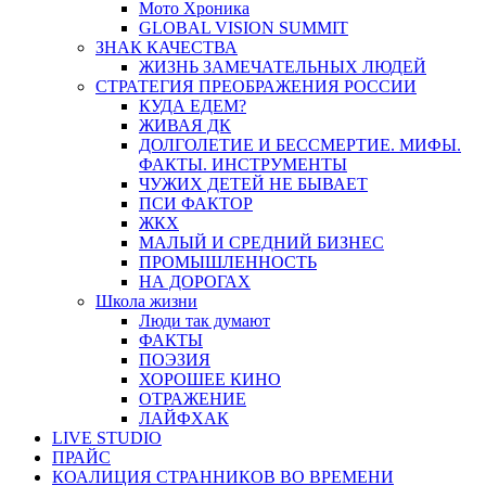
Мото Хроника
GLOBAL VISION SUMMIT
ЗНАК КАЧЕСТВА
ЖИЗНЬ ЗАМЕЧАТЕЛЬНЫХ ЛЮДЕЙ
СТРАТЕГИЯ ПРЕОБРАЖЕНИЯ РОССИИ
КУДА ЕДЕМ?
ЖИВАЯ ДК
ДОЛГОЛЕТИЕ И БЕССМЕРТИЕ. МИФЫ.
ФАКТЫ. ИНСТРУМЕНТЫ
ЧУЖИХ ДЕТЕЙ НЕ БЫВАЕТ
ПСИ ФАКТОР
ЖКХ
МАЛЫЙ И СРЕДНИЙ БИЗНЕС
ПРОМЫШЛЕННОСТЬ
НА ДОРОГАХ
Школа жизни
Люди так думают
ФАКТЫ
ПОЭЗИЯ
ХОРОШЕЕ КИНО
ОТРАЖЕНИЕ
ЛАЙФХАК
LIVE STUDIO
ПРАЙС
КОАЛИЦИЯ СТРАННИКОВ ВО ВРЕМЕНИ