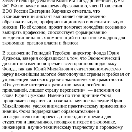
Заместитель председателя Комитета Государственной Думы
ФС РФ по науке и высшему образованию, член Правления
ВЭО России Екатерина Харченко отметила, что
Экономический диктант выполняет одновременно
образовательную, профориентационную и воспитательную
миссии. По её словам, проект помогает молодёжи осознанно
выбирать профессию, способствует формированию
междисциплинарных компетенций и подготовке кадров для
экономики, органов власти и бизнеса.
В заключение Геннадий Теребков, директор Фонда Юрия
Лужкова, заверил собравшихся в том, что Экономический
диктант неизменно встречает всестороннюю поддержку
Фонда, так как Юрий Михайлович считал экономическую
науку важнейшим залогом благополучия страны и требовал от
управленцев высокого уровня экономической грамотности.
«Отсутствие интереса к развитию науки, особенно
прикладной, лишает страну перспектив», — напомнил он
слова Юрия Лужкова. Именно по этой причине Фонд
продолжает сохранять и развивать научное наследие Юрия
Михайловича, уделяя внимание практическому применению
знаний. Фонд поддерживает образовательные и
исследовательские проекты, стипендии и премии для
студентов и школьников, поощряя интерес к экономике,
инженерии, научно-техническому творчеству и городскому