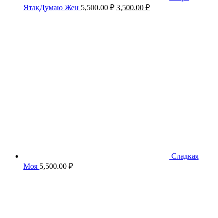
Первоначальная
Текущая
ЯтакДумаю Жен
5,500.00
₽
3,500.00
₽
цена
цена:
составляла
3,500.00 ₽.
5,500.00 ₽.
Сладкая
Моя
5,500.00
₽