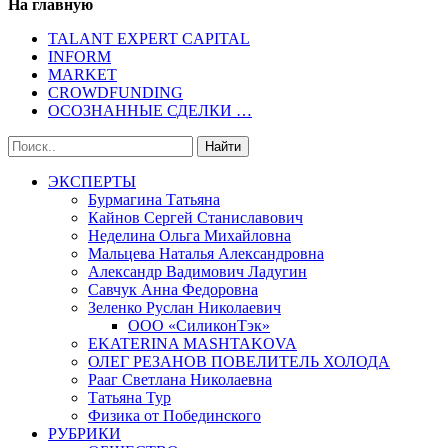
На главную
TALANT EXPERT CAPITAL
INFORM
MARKET
CROWDFUNDING
ОСОЗНАННЫЕ СДЕЛКИ …
ЭКСПЕРТЫ
Бурмагина Татьяна
Кайнов Сергей Станиславович
Неделина Ольга Михайловна
Мальцева Наталья Александровна
Александр Вадимович Ладугин
Савчук Анна Федоровна
Зеленко Руслан Николаевич
ООО «СиликонТэк»
EKATERINA MASHTAKOVA
ОЛЕГ РЕЗАНОВ ПОВЕЛИТЕЛЬ ХОЛОДА
Рааг Светлана Николаевна
Татьяна Тур
Физика от Побединского
РУБРИКИ