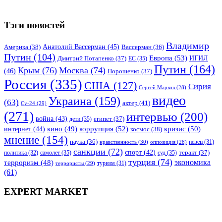
Тэги новостей
Владимир
Анатолий Вассерман
(45)
Америка
(38)
Вассерман
(36)
Путин
(104)
Европа
(53)
ИГИЛ
Дмитрий Потапенко
(37)
ЕС
(35)
Путин
(164)
Крым
(76)
Москва
(74)
(46)
Порошенко
(37)
Россия
(335)
США
(127)
Сирия
Сергей Марков
(28)
видео
Украина
(159)
(63)
актер
(41)
Су-24
(29)
(271)
интервью
(200)
война
(43)
дети
(35)
египет
(37)
коррупция
(52)
кино
(49)
кризис
(50)
интернет
(44)
космос
(38)
мнение
(154)
наука
(36)
нравственность
(30)
певец
(31)
оппозиция
(28)
санкции
(72)
спорт
(42)
самолет
(35)
суд
(35)
теракт
(37)
политика
(32)
турция
(74)
экономика
терроризм
(48)
террористы
(29)
туризм
(31)
(61)
EXPERT MARKET