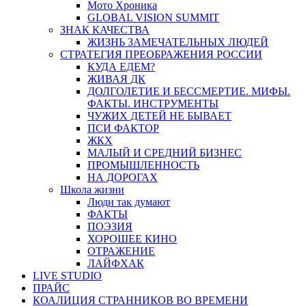
Мото Хроника
GLOBAL VISION SUMMIT
ЗНАК КАЧЕСТВА
ЖИЗНЬ ЗАМЕЧАТЕЛЬНЫХ ЛЮДЕЙ
СТРАТЕГИЯ ПРЕОБРАЖЕНИЯ РОССИИ
КУДА ЕДЕМ?
ЖИВАЯ ДК
ДОЛГОЛЕТИЕ И БЕССМЕРТИЕ. МИФЫ.
ФАКТЫ. ИНСТРУМЕНТЫ
ЧУЖИХ ДЕТЕЙ НЕ БЫВАЕТ
ПСИ ФАКТОР
ЖКХ
МАЛЫЙ И СРЕДНИЙ БИЗНЕС
ПРОМЫШЛЕННОСТЬ
НА ДОРОГАХ
Школа жизни
Люди так думают
ФАКТЫ
ПОЭЗИЯ
ХОРОШЕЕ КИНО
ОТРАЖЕНИЕ
ЛАЙФХАК
LIVE STUDIO
ПРАЙС
КОАЛИЦИЯ СТРАННИКОВ ВО ВРЕМЕНИ