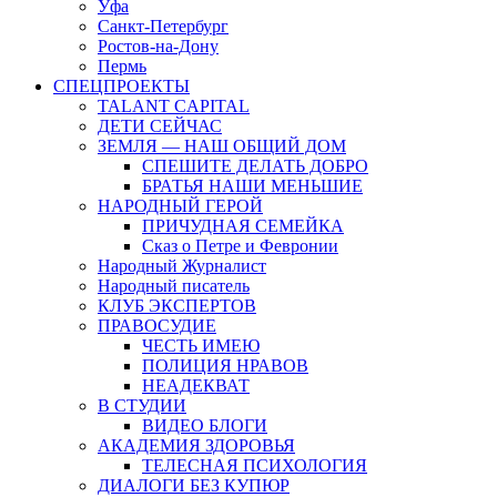
Уфа
Санкт-Петербург
Ростов-на-Дону
Пермь
СПЕЦПРОЕКТЫ
TALANT CAPITAL
ДЕТИ СЕЙЧАС
ЗЕМЛЯ — НАШ ОБЩИЙ ДОМ
СПЕШИТЕ ДЕЛАТЬ ДОБРО
БРАТЬЯ НАШИ МЕНЬШИЕ
НАРОДНЫЙ ГЕРОЙ
ПРИЧУДНАЯ СЕМЕЙКА
Сказ о Петре и Февронии
Народный Журналист
Народный писатель
КЛУБ ЭКСПЕРТОВ
ПРАВОСУДИЕ
ЧЕСТЬ ИМЕЮ
ПОЛИЦИЯ НРАВОВ
НЕАДЕКВАТ
В СТУДИИ
ВИДЕО БЛОГИ
АКАДЕМИЯ ЗДОРОВЬЯ
ТЕЛЕСНАЯ ПСИХОЛОГИЯ
ДИАЛОГИ БЕЗ КУПЮР