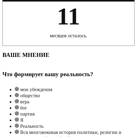
11
месяцев осталось.
ВАШЕ МНЕНИЕ
Что формирует вашу реальность?
мои убеждения
общество
вера
бог
партия
Я
Реальность
Вся многовековая история политики, религии и