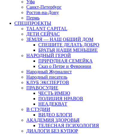
Уфа
Санкт-Петербург
Ростов-на-Дону
Пермь
СПЕЦПРОЕКТЫ
TALANT CAPITAL
ДЕТИ СЕЙЧАС
ЗЕМЛЯ — НАШ ОБЩИЙ ДОМ
СПЕШИТЕ ДЕЛАТЬ ДОБРО
БРАТЬЯ НАШИ МЕНЬШИЕ
НАРОДНЫЙ ГЕРОЙ
ПРИЧУДНАЯ СЕМЕЙКА
Сказ о Петре и Февронии
Народный Журналист
Народный писатель
КЛУБ ЭКСПЕРТОВ
ПРАВОСУДИЕ
ЧЕСТЬ ИМЕЮ
ПОЛИЦИЯ НРАВОВ
НЕАДЕКВАТ
В СТУДИИ
ВИДЕО БЛОГИ
АКАДЕМИЯ ЗДОРОВЬЯ
ТЕЛЕСНАЯ ПСИХОЛОГИЯ
ДИАЛОГИ БЕЗ КУПЮР