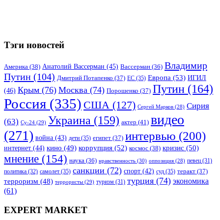
Тэги новостей
Владимир
Анатолий Вассерман
(45)
Америка
(38)
Вассерман
(36)
Путин
(104)
Европа
(53)
ИГИЛ
Дмитрий Потапенко
(37)
ЕС
(35)
Путин
(164)
Крым
(76)
Москва
(74)
(46)
Порошенко
(37)
Россия
(335)
США
(127)
Сирия
Сергей Марков
(28)
видео
Украина
(159)
(63)
актер
(41)
Су-24
(29)
(271)
интервью
(200)
война
(43)
дети
(35)
египет
(37)
коррупция
(52)
кино
(49)
кризис
(50)
интернет
(44)
космос
(38)
мнение
(154)
наука
(36)
нравственность
(30)
певец
(31)
оппозиция
(28)
санкции
(72)
спорт
(42)
самолет
(35)
суд
(35)
теракт
(37)
политика
(32)
турция
(74)
экономика
терроризм
(48)
террористы
(29)
туризм
(31)
(61)
EXPERT MARKET