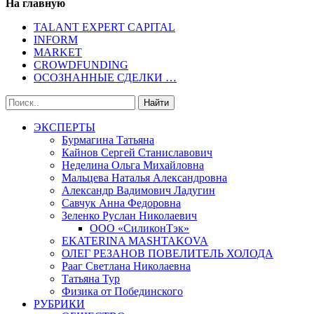
На главную
TALANT EXPERT CAPITAL
INFORM
MARKET
CROWDFUNDING
ОСОЗНАННЫЕ СДЕЛКИ …
ЭКСПЕРТЫ
Бурмагина Татьяна
Кайнов Сергей Станиславович
Неделина Ольга Михайловна
Мальцева Наталья Александровна
Александр Вадимович Ладугин
Савчук Анна Федоровна
Зеленко Руслан Николаевич
ООО «СиликонТэк»
EKATERINA MASHTAKOVA
ОЛЕГ РЕЗАНОВ ПОВЕЛИТЕЛЬ ХОЛОДА
Рааг Светлана Николаевна
Татьяна Тур
Физика от Побединского
РУБРИКИ