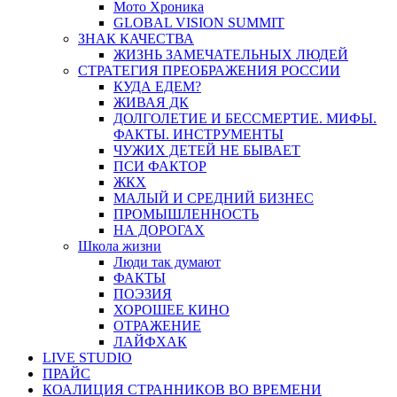
Мото Хроника
GLOBAL VISION SUMMIT
ЗНАК КАЧЕСТВА
ЖИЗНЬ ЗАМЕЧАТЕЛЬНЫХ ЛЮДЕЙ
СТРАТЕГИЯ ПРЕОБРАЖЕНИЯ РОССИИ
КУДА ЕДЕМ?
ЖИВАЯ ДК
ДОЛГОЛЕТИЕ И БЕССМЕРТИЕ. МИФЫ.
ФАКТЫ. ИНСТРУМЕНТЫ
ЧУЖИХ ДЕТЕЙ НЕ БЫВАЕТ
ПСИ ФАКТОР
ЖКХ
МАЛЫЙ И СРЕДНИЙ БИЗНЕС
ПРОМЫШЛЕННОСТЬ
НА ДОРОГАХ
Школа жизни
Люди так думают
ФАКТЫ
ПОЭЗИЯ
ХОРОШЕЕ КИНО
ОТРАЖЕНИЕ
ЛАЙФХАК
LIVE STUDIO
ПРАЙС
КОАЛИЦИЯ СТРАННИКОВ ВО ВРЕМЕНИ