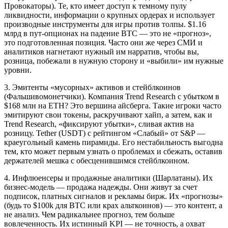
Провокаторы). Те, кто имеет доступ к темному пулу
ликвидности, информации о крупных ордерах и использует
производные инструменты для игры против толпы. $1.16
млрд в пут-опционах на падение BTC — это не «прогноз»,
это подготовленная позиция. Часто они же через СМИ и
аналитиков нагнетают нужный им нарратив, чтобы вы,
розница, побежали в нужную сторону и «выбили» им нужные
уровни.
3. Эмитенты «мусорных» активов и стейблкоинов
(Фальшивомонетчики). Компания Trend Research с убытком в
$168 млн на ETH? Это вершина айсберга. Такие игроки часто
эмитируют свои токены, раскручивают хайп, а затем, как и
Trend Research, «фиксируют убытки», сливая актив на
розницу. Tether (USDT) с рейтингом «Слабый» от S&P —
краеугольный камень пирамиды. Его нестабильность выгодна
тем, кто может первым узнать о проблемах и сбежать, оставив
держателей мешка с обесценившимся стейблкоином.
4. Инфлюенсеры и продажные аналитики (Шарлатаны). Их
бизнес-модель — продажа надежды. Они живут за счет
подписок, платных сигналов и рекламы бирж. Их «прогнозы»
(будь то $100k для BTC или крах альткоинов) — это контент, а
не анализ. Чем радикальнее прогноз, тем больше
вовлеченность. Их истинный KPI — не точность, а охват