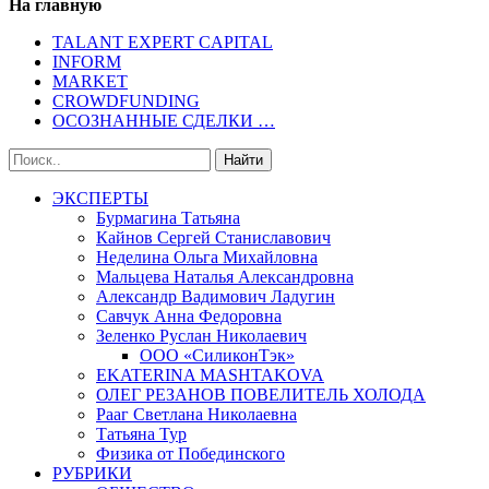
На главную
TALANT EXPERT CAPITAL
INFORM
MARKET
CROWDFUNDING
ОСОЗНАННЫЕ СДЕЛКИ …
ЭКСПЕРТЫ
Бурмагина Татьяна
Кайнов Сергей Станиславович
Неделина Ольга Михайловна
Мальцева Наталья Александровна
Александр Вадимович Ладугин
Савчук Анна Федоровна
Зеленко Руслан Николаевич
ООО «СиликонТэк»
EKATERINA MASHTAKOVA
ОЛЕГ РЕЗАНОВ ПОВЕЛИТЕЛЬ ХОЛОДА
Рааг Светлана Николаевна
Татьяна Тур
Физика от Побединского
РУБРИКИ