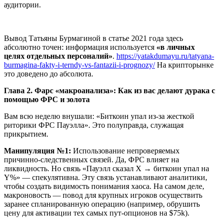
аудитории.
Вывод Татьяны Бурмагиной в статье 2021 года здесь
абсолютно точен: информация используется
«в личных
целях отдельных персоналий»
.
https://yatakdumayu.ru/tatyana-
burmagina-fakty-i-terndy-vs-fantazii-i-prognozy/
На крипторынке
это доведено до абсолюта.
Глава 2. Фарс «макроанализа»: Как из вас делают дурака с
помощью ФРС и золота
Вам всю неделю внушали: «Биткоин упал из-за жесткой
риторики ФРС Пауэлла». Это полуправда, служащая
прикрытием.
Манипуляция №1:
Использование непроверяемых
причинно-следственных связей. Да, ФРС влияет на
ликвидность. Но связь «Пауэлл сказал Х → биткоин упал на
Y%» — спекулятивна. Эту связь устанавливают аналитики,
чтобы создать видимость понимания хаоса. На самом деле,
макроновость — повод для крупных игроков осуществить
заранее спланированную операцию (например, обрушить
цену для активации тех самых пут-опционов на $75k).