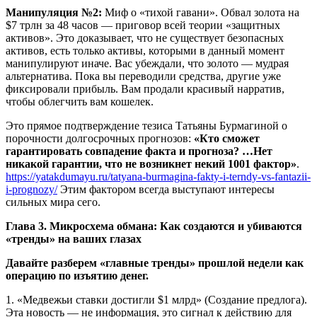
Манипуляция №2:
Миф о «тихой гавани». Обвал золота на
$7 трлн за 48 часов — приговор всей теории «защитных
активов». Это доказывает, что не существует безопасных
активов, есть только активы, которыми в данный момент
манипулируют иначе. Вас убеждали, что золото — мудрая
альтернатива. Пока вы переводили средства, другие уже
фиксировали прибыль. Вам продали красивый нарратив,
чтобы облегчить вам кошелек.
Это прямое подтверждение тезиса Татьяны Бурмагиной о
порочности долгосрочных прогнозов:
«Кто сможет
гарантировать совпадение факта и прогноза? …Нет
никакой гарантии, что не возникнет некий 1001 фактор»
.
https://yatakdumayu.ru/tatyana-burmagina-fakty-i-terndy-vs-fantazii-
i-prognozy/
Этим фактором всегда выступают интересы
сильных мира сего.
Глава 3. Микросхема обмана: Как создаются и убиваются
«тренды» на ваших глазах
Давайте разберем «главные тренды» прошлой недели как
операцию по изъятию денег.
1. «Медвежьи ставки достигли $1 млрд» (Создание предлога).
Эта новость — не информация, это сигнал к действию для