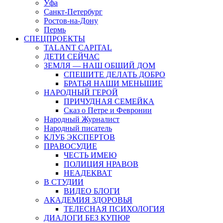
Уфа
Санкт-Петербург
Ростов-на-Дону
Пермь
СПЕЦПРОЕКТЫ
TALANT CAPITAL
ДЕТИ СЕЙЧАС
ЗЕМЛЯ — НАШ ОБЩИЙ ДОМ
СПЕШИТЕ ДЕЛАТЬ ДОБРО
БРАТЬЯ НАШИ МЕНЬШИЕ
НАРОДНЫЙ ГЕРОЙ
ПРИЧУДНАЯ СЕМЕЙКА
Сказ о Петре и Февронии
Народный Журналист
Народный писатель
КЛУБ ЭКСПЕРТОВ
ПРАВОСУДИЕ
ЧЕСТЬ ИМЕЮ
ПОЛИЦИЯ НРАВОВ
НЕАДЕКВАТ
В СТУДИИ
ВИДЕО БЛОГИ
АКАДЕМИЯ ЗДОРОВЬЯ
ТЕЛЕСНАЯ ПСИХОЛОГИЯ
ДИАЛОГИ БЕЗ КУПЮР