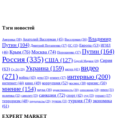
Тэги новостей
Владимир
Анатолий Вассерман
(45)
Америка
(38)
Вассерман
(36)
Путин
(104)
Европа
(53)
ИГИЛ
Дмитрий Потапенко
(37)
ЕС
(35)
Путин
(164)
Крым
(76)
Москва
(74)
(46)
Порошенко
(37)
Россия
(335)
США
(127)
Сирия
Сергей Марков
(28)
видео
Украина
(159)
(63)
актер
(41)
Су-24
(29)
(271)
интервью
(200)
война
(43)
дети
(35)
египет
(37)
коррупция
(52)
кино
(49)
кризис
(50)
интернет
(44)
космос
(38)
мнение
(154)
наука
(36)
нравственность
(30)
певец
(31)
оппозиция
(28)
санкции
(72)
спорт
(42)
самолет
(35)
суд
(35)
теракт
(37)
политика
(32)
турция
(74)
экономика
терроризм
(48)
террористы
(29)
туризм
(31)
(61)
EXPERT MARKET