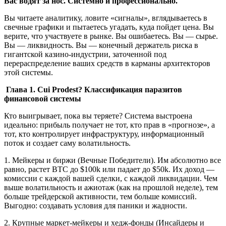
Вас водят за нос. Системно и профессионально.
Вы читаете аналитику, ловите «сигналы», вглядываетесь в
свечные графики и пытаетесь угадать, куда пойдет цена. Вы
верите, что участвуете в рынке. Вы ошибаетесь. Вы — сырье.
Вы — ликвидность. Вы — конечный держатель риска в
гигантской казино-индустрии, заточенной под
перераспределение ваших средств в карманы архитекторов
этой системы.
Глава 1. Cui Prodest? Классификация паразитов
финансовой системы
Кто выигрывает, пока вы теряете? Система выстроена
идеально: прибыль получает не тот, кто прав в «прогнозе», а
тот, кто контролирует инфраструктуру, информационный
поток и создает саму волатильность.
1. Мейкеры и биржи (Вечные Победители). Им абсолютно все
равно, растет BTC до $100k или падает до $50k. Их доход —
комиссии с каждой вашей сделки, с каждой ликвидации. Чем
выше волатильность и ажиотаж (как на прошлой неделе), тем
больше трейдерской активности, тем больше комиссий.
Выгодно: создавать условия для паники и жадности.
2. Крупные маркет-мейкеры и хедж-фонды (Инсайдеры и