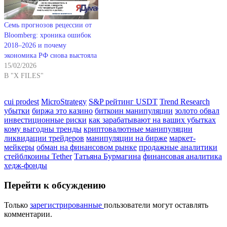
Семь прогнозов рецессии от
Bloomberg: хроника ошибок
2018–2026 и почему
экономика РФ снова выстояла
15/02/2026
В "X FILES"
cui prodest
MicroStrategy
S&P рейтинг USDT
Trend Research
убытки
биржа это казино
биткоин манипуляции
золото обвал
инвестиционные риски
как зарабатывают на ваших убытках
кому выгодны тренды
криптовалютные манипуляции
ликвидации трейдеров
манипуляции на бирже
маркет-
мейкеры
обман на финансовом рынке
продажные аналитики
стейблкоины Tether
Татьяна Бурмагина
финансовая аналитика
хедж-фонды
Перейти к обсуждению
Только
зарегистрированные
пользователи могут оставлять
комментарии.