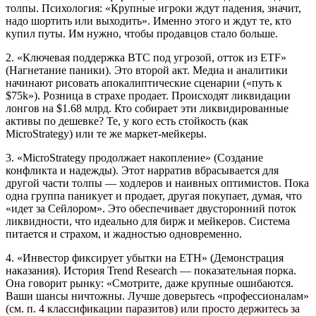
толпы. Психология: «Крупные игроки ждут падения, значит,
надо шортить или выходить». Именно этого и ждут те, кто
купил путы. Им нужно, чтобы продавцов стало больше.
2. «Ключевая поддержка BTC под угрозой, отток из ETF»
(Нагнетание паники). Это второй акт. Медиа и аналитики
начинают рисовать апокалиптические сценарии («путь к
$75k»). Розница в страхе продает. Происходят ликвидации
лонгов на $1.68 млрд. Кто собирает эти ликвидированные
активы по дешевке? Те, у кого есть стойкость (как
MicroStrategy) или те же маркет-мейкеры.
3. «MicroStrategy продолжает накопление» (Создание
конфликта и надежды). Этот нарратив вбрасывается для
другой части толпы — ходлеров и наивных оптимистов. Пока
одна группа паникует и продает, другая покупает, думая, что
«идет за Сейлором». Это обеспечивает двусторонний поток
ликвидности, что идеально для бирж и мейкеров. Система
питается и страхом, и жадностью одновременно.
4. «Инвестор фиксирует убытки на ETH» (Демонстрация
наказания). История Trend Research — показательная порка.
Она говорит рынку: «Смотрите, даже крупные ошибаются.
Ваши шансы ничтожны. Лучше доверьтесь «профессионалам»
(см. п. 4 классификации паразитов) или просто держитесь за