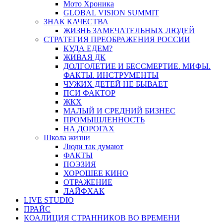
Мото Хроника
GLOBAL VISION SUMMIT
ЗНАК КАЧЕСТВА
ЖИЗНЬ ЗАМЕЧАТЕЛЬНЫХ ЛЮДЕЙ
СТРАТЕГИЯ ПРЕОБРАЖЕНИЯ РОССИИ
КУДА ЕДЕМ?
ЖИВАЯ ДК
ДОЛГОЛЕТИЕ И БЕССМЕРТИЕ. МИФЫ.
ФАКТЫ. ИНСТРУМЕНТЫ
ЧУЖИХ ДЕТЕЙ НЕ БЫВАЕТ
ПСИ ФАКТОР
ЖКХ
МАЛЫЙ И СРЕДНИЙ БИЗНЕС
ПРОМЫШЛЕННОСТЬ
НА ДОРОГАХ
Школа жизни
Люди так думают
ФАКТЫ
ПОЭЗИЯ
ХОРОШЕЕ КИНО
ОТРАЖЕНИЕ
ЛАЙФХАК
LIVE STUDIO
ПРАЙС
КОАЛИЦИЯ СТРАННИКОВ ВО ВРЕМЕНИ