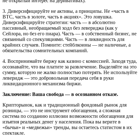
не открытый интерес на деривативах).
3. Диверсифицируйте не активы, а принципы. Не «часть в
BTC, часть в золоте, часть в акциях». Это ловушка.
Диверсифицируйте стратегии: часть — в абсолютно
пассивный, необращаемый ходл без левериджа (как у
Сейлора, но без его пиара). Часть — в собственный бизнес, не
связанный со спекуляциями. Часть — в ликвидность для
крайних случаев. Помните: стейблкоины — не наличные, а
обязательства сомнительных компаний.
4. Воспринимайте биржу как казино с комиссией. Заходя туда,
осознавайте, что вы платите за развлечение. Выделяйте на это
сумму, которую не жалко полностью потерять. Не используйте
леверидж — это добровольная передача себя в руки
ликвидационного механизма биржи.
Заключение: Ваша свобода — в осознанном отказе.
Крипторынок, как и традиционный фондовый рынок для
розницы, — это не инструмент обогащения, а сложная
система по созданию иллюзии возможности обогащения для
изъятия реальных денег у населения. Пока вы верите в
«бычьи» и «медвежьи» тренды, вы остаетесь статистом в их
спектакле.