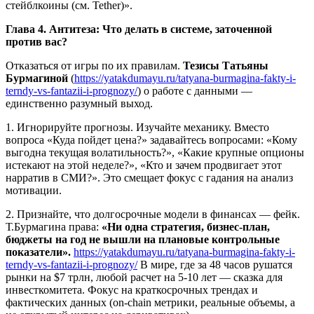
стейблкоины (см. Tether)».
Глава 4. Антитеза: Что делать в системе, заточенной
против вас?
Отказаться от игры по их правилам.
Тезисы Татьяны
Бурмагиной
(
https://yatakdumayu.ru/tatyana-burmagina-fakty-i-
terndy-vs-fantazii-i-prognozy/
) о работе с данными —
единственно разумный выход.
1. Игнорируйте прогнозы. Изучайте механику. Вместо
вопроса «Куда пойдет цена?» задавайтесь вопросами: «Кому
выгодна текущая волатильность?», «Какие крупные опционы
истекают на этой неделе?», «Кто и зачем продвигает этот
нарратив в СМИ?». Это смещает фокус с гадания на анализ
мотивации.
2. Признайте, что долгосрочные модели в финансах — фейк.
Т.Бурмагина права:
«Ни одна стратегия, бизнес-план,
бюджеты на год не вышли на плановые контрольные
показатели».
https://yatakdumayu.ru/tatyana-burmagina-fakty-i-
terndy-vs-fantazii-i-prognozy/
В мире, где за 48 часов рушатся
рынки на $7 трлн, любой расчет на 5-10 лет — сказка для
инвесткомитета. Фокус на краткосрочных трендах и
фактических данных (on-chain метрики, реальные объемы, а