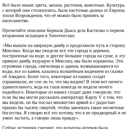
Всё было иным: цвета, запахи, растения, животные. Культура,
с которой они столкнулись, была настолько далека от Европы
эпохи Возрождения, что её можно было принять за
инопланетян.
Прочитайте описание Берналя Диаса дель Кастильо о первом
вторжении испанцев в Теночтитлан:
«Мы вышли на широкую дамбу и продолжили путь в сторону
Мексики. Когда мы увидели все эти города и деревни,
построенные на воде, и другие большие города на суше, и эту
прямую дамбу, ведущую в Мексику, мы были поражены. Эти
огромные города, святилища и здания, возвышающиеся из
воды, все из камня, казались волшебным видением из сказки
об Амадисе. Более того, некоторые из наших солдат
спрашивали, не сон ли то, что мы видим? В этом нет ничего
удивительного, ведь их глаза никогда не видели ничего
подобного. Некоторые из наших солдат даже говорили, что
если бы мы могли рассказать императору Карлу V о том, что
мы видели, он бы послал множество армий и с радостью
принял бы тысячу смертей, чтобы завоевать такие несметные
богатства. Я говорю всё это потому, что я не придворный и не
умею льстить, а говорю лишь правду».
Сейчас историки считают, что культура ацтеков была