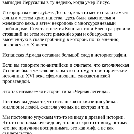
выглядел Иерусалим в ту неделю, когда умер Иисус.
И сюрпризы ещё глубже. До того, как это место стало самым
святым местом христианства, здесь была каменоломня
железного века, а затем некрополь с многоуровневыми
гробницами. Спустя столетия Константин и Елена разрушили
стоявший на этом месте римский храм и обнаружили
высеченную в скале гробницу, в которой, по их мнению,
покоился сам Христос.
Испанская Армада оставила большой след в историографии.
Если вы говорите по-английски и считаете, что католическая
Испания была ужасающе злом это потому, что исторические
источники XVI века сформированы елизаветинской
пропагандой.
Это так называемая история типа «Черная легенда».
Поэтому вы думаете, что испанская инквизиция убивала
миллионы людей, сжигала ученых на кострах и т. д.
Мы постоянно упускаем что-то из виду в древней истории.
Что-то настолько очевидное, что оно скрыто от виду, потому
что нас приучили воспринимать это как миф, а не как
свидетельство.