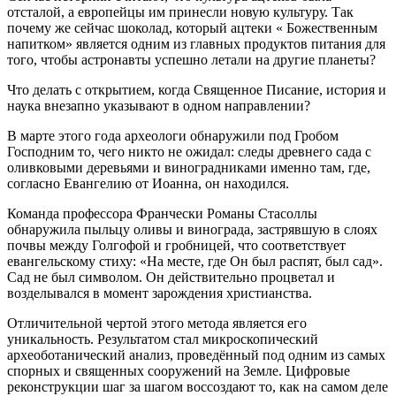
отсталой, а европейцы им принесли новую культуру. Так
почему же сейчас шоколад, который ацтеки « Божественным
напитком» является одним из главных продуктов питания для
того, чтобы астронавты успешно летали на другие планеты?
Что делать с открытием, когда Священное Писание, история и
наука внезапно указывают в одном направлении?
В марте этого года археологи обнаружили под Гробом
Господним то, чего никто не ожидал: следы древнего сада с
оливковыми деревьями и виноградниками именно там, где,
согласно Евангелию от Иоанна, он находился.
Команда профессора Франчески Романы Стасоллы
обнаружила пыльцу оливы и винограда, застрявшую в слоях
почвы между Голгофой и гробницей, что соответствует
евангельскому стиху: «На месте, где Он был распят, был сад».
Сад не был символом. Он действительно процветал и
возделывался в момент зарождения христианства.
Отличительной чертой этого метода является его
уникальность. Результатом стал микроскопический
археоботанический анализ, проведённый под одним из самых
спорных и священных сооружений на Земле. Цифровые
реконструкции шаг за шагом воссоздают то, как на самом деле