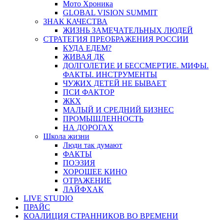
Мото Хроника
GLOBAL VISION SUMMIT
ЗНАК КАЧЕСТВА
ЖИЗНЬ ЗАМЕЧАТЕЛЬНЫХ ЛЮДЕЙ
СТРАТЕГИЯ ПРЕОБРАЖЕНИЯ РОССИИ
КУДА ЕДЕМ?
ЖИВАЯ ДК
ДОЛГОЛЕТИЕ И БЕССМЕРТИЕ. МИФЫ.
ФАКТЫ. ИНСТРУМЕНТЫ
ЧУЖИХ ДЕТЕЙ НЕ БЫВАЕТ
ПСИ ФАКТОР
ЖКХ
МАЛЫЙ И СРЕДНИЙ БИЗНЕС
ПРОМЫШЛЕННОСТЬ
НА ДОРОГАХ
Школа жизни
Люди так думают
ФАКТЫ
ПОЭЗИЯ
ХОРОШЕЕ КИНО
ОТРАЖЕНИЕ
ЛАЙФХАК
LIVE STUDIO
ПРАЙС
КОАЛИЦИЯ СТРАННИКОВ ВО ВРЕМЕНИ