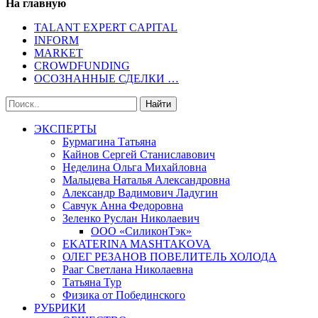
На главную
TALANT EXPERT CAPITAL
INFORM
MARKET
CROWDFUNDING
ОСОЗНАННЫЕ СДЕЛКИ …
ЭКСПЕРТЫ
Бурмагина Татьяна
Кайнов Сергей Станиславович
Неделина Ольга Михайловна
Мальцева Наталья Александровна
Александр Вадимович Ладугин
Савчук Анна Федоровна
Зеленко Руслан Николаевич
ООО «СиликонТэк»
EKATERINA MASHTAKOVA
ОЛЕГ РЕЗАНОВ ПОВЕЛИТЕЛЬ ХОЛОДА
Рааг Светлана Николаевна
Татьяна Тур
Физика от Побединского
РУБРИКИ