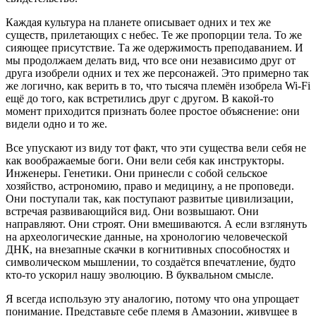
Каждая культура на планете описывает одних и тех же
существ, прилетающих с небес. Те же пропорции тела. То же
сияющее присутствие. Та же одержимость преподаванием. И
мы продолжаем делать вид, что все они независимо друг от
друга изобрели одних и тех же персонажей. Это примерно так
же логично, как верить в то, что тысяча племён изобрела Wi-Fi
ещё до того, как встретились друг с другом. В какой-то
момент приходится признать более простое объяснение: они
видели одно и то же.
Все упускают из виду тот факт, что эти существа вели себя не
как воображаемые боги. Они вели себя как инструкторы.
Инженеры. Генетики. Они принесли с собой сельское
хозяйство, астрономию, право и медицину, а не проповеди.
Они поступали так, как поступают развитые цивилизации,
встречая развивающийся вид. Они возвышают. Они
направляют. Они строят. Они вмешиваются. А если взглянуть
на археологические данные, на хронологию человеческой
ДНК, на внезапные скачки в когнитивных способностях и
символическом мышлении, то создаётся впечатление, будто
кто-то ускорил нашу эволюцию. В буквальном смысле.
Я всегда использую эту аналогию, потому что она упрощает
понимание. Представьте себе племя в Амазонии, живущее в