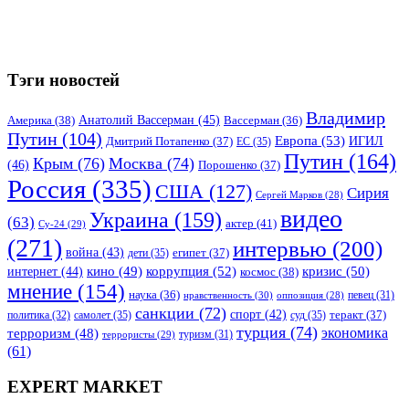
Тэги новостей
Владимир
Анатолий Вассерман
(45)
Америка
(38)
Вассерман
(36)
Путин
(104)
Европа
(53)
ИГИЛ
Дмитрий Потапенко
(37)
ЕС
(35)
Путин
(164)
Крым
(76)
Москва
(74)
(46)
Порошенко
(37)
Россия
(335)
США
(127)
Сирия
Сергей Марков
(28)
видео
Украина
(159)
(63)
актер
(41)
Су-24
(29)
(271)
интервью
(200)
война
(43)
дети
(35)
египет
(37)
коррупция
(52)
кино
(49)
кризис
(50)
интернет
(44)
космос
(38)
мнение
(154)
наука
(36)
нравственность
(30)
певец
(31)
оппозиция
(28)
санкции
(72)
спорт
(42)
самолет
(35)
суд
(35)
теракт
(37)
политика
(32)
турция
(74)
экономика
терроризм
(48)
террористы
(29)
туризм
(31)
(61)
EXPERT MARKET