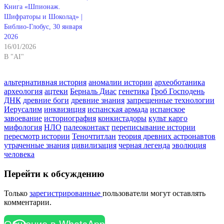
Книга «Шпионаж.
Шифраторы и Шоколад» |
Библио-Глобус, 30 января
2026
16/01/2026
В "AI"
альтернативная история
аномалии истории
археоботаника
археология
ацтеки
Берналь Диас
генетика
Гроб Господень
ДНК
древние боги
древние знания
запрещенные технологии
Иерусалим
инквизиция
испанская армада
испанское
завоевание
историография
конкистадоры
культ карго
мифология
НЛО
палеоконтакт
переписывание истории
пересмотр истории
Теночтитлан
теория древних астронавтов
утраченные знания
цивилизация
черная легенда
эволюция
человека
Перейти к обсуждению
Только
зарегистрированные
пользователи могут оставлять
комментарии.
Общение в WhatsApp