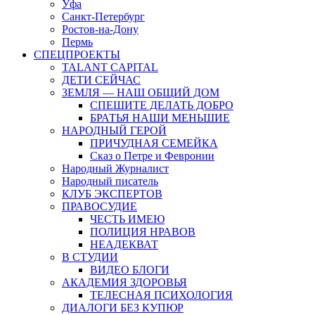
Уфа
Санкт-Петербург
Ростов-на-Дону
Пермь
СПЕЦПРОЕКТЫ
TALANT CAPITAL
ДЕТИ СЕЙЧАС
ЗЕМЛЯ — НАШ ОБЩИЙ ДОМ
СПЕШИТЕ ДЕЛАТЬ ДОБРО
БРАТЬЯ НАШИ МЕНЬШИЕ
НАРОДНЫЙ ГЕРОЙ
ПРИЧУДНАЯ СЕМЕЙКА
Сказ о Петре и Февронии
Народный Журналист
Народный писатель
КЛУБ ЭКСПЕРТОВ
ПРАВОСУДИЕ
ЧЕСТЬ ИМЕЮ
ПОЛИЦИЯ НРАВОВ
НЕАДЕКВАТ
В СТУДИИ
ВИДЕО БЛОГИ
АКАДЕМИЯ ЗДОРОВЬЯ
ТЕЛЕСНАЯ ПСИХОЛОГИЯ
ДИАЛОГИ БЕЗ КУПЮР