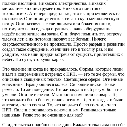
полной изоляции. Никакого электричества. Никаких
металлических инструментов. Никакого понятия о
технологиях. А теперь представьте, что вы приземляетесь на
их поляне. Они опишут его как гигантскую металлическую
птицу. Они назовут вас светящимся или божественным,
потому что ваша одежда странная, а ваше оборудование
издаёт непонятные им звуки. Они будут помнить эту встречу
тысячи лет, а их потомки назовут вас богами. Ничего
сверхъестественного не произошло. Просто разрыв в развитии
создал такое ощущение. Увеличьте это в тысячу раз, и вы
увидите, как наши предки встречают существ, прилетевших с
небес. По сути, это культ карго.
Это явление никогда не прекращалось. Формы, которые люди
видят в современных встречах с НРП, — это те же формы, что
описаны в священных текстах. Светящиеся сферы. Огненные
колесницы. Вращающиеся колёса. Сияющие диски. То же
ремесло. То же поведение. Тот же закулисный разум. Боги не
умерли. Они не исчезли. Мы просто изменили словарь. То,
что когда-то было богом, стало ангелом. То, что когда-то было
ангелом, стало гостем. То, что когда-то было гостем, стало
НРП. Явление оставалось неизменным. Развивался только
наш язык. Разве это не очевидно для вас?
Свидетельства подобны созвездию. Каждая точка сама по себе