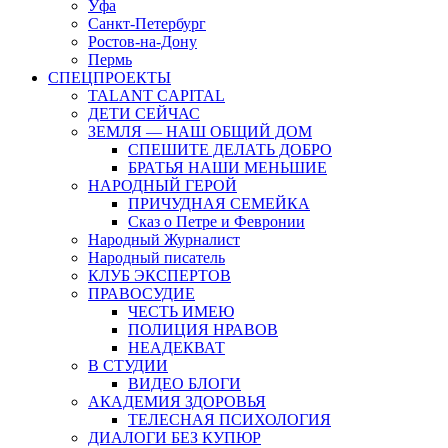
Уфа
Санкт-Петербург
Ростов-на-Дону
Пермь
СПЕЦПРОЕКТЫ
TALANT CAPITAL
ДЕТИ СЕЙЧАС
ЗЕМЛЯ — НАШ ОБЩИЙ ДОМ
СПЕШИТЕ ДЕЛАТЬ ДОБРО
БРАТЬЯ НАШИ МЕНЬШИЕ
НАРОДНЫЙ ГЕРОЙ
ПРИЧУДНАЯ СЕМЕЙКА
Сказ о Петре и Февронии
Народный Журналист
Народный писатель
КЛУБ ЭКСПЕРТОВ
ПРАВОСУДИЕ
ЧЕСТЬ ИМЕЮ
ПОЛИЦИЯ НРАВОВ
НЕАДЕКВАТ
В СТУДИИ
ВИДЕО БЛОГИ
АКАДЕМИЯ ЗДОРОВЬЯ
ТЕЛЕСНАЯ ПСИХОЛОГИЯ
ДИАЛОГИ БЕЗ КУПЮР