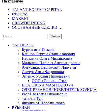
На главную
TALANT EXPERT CAPITAL
INFORM
MARKET
CROWDFUNDING
ОСОЗНАННЫЕ СДЕЛКИ …
ЭКСПЕРТЫ
Бурмагина Татьяна
Кайнов Сергей Станиславович
Неделина Ольга Михайловна
Мальцева Наталья Александровна
Александр Вадимович Ладугин
Савчук Анна Федоровна
Зеленко Руслан Николаевич
ООО «СиликонТэк»
EKATERINA MASHTAKOVA
ОЛЕГ РЕЗАНОВ ПОВЕЛИТЕЛЬ ХОЛОДА
Рааг Светлана Николаевна
Татьяна Тур
Физика от Побединского
РУБРИКИ