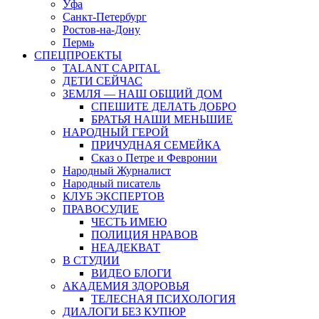
Уфа
Санкт-Петербург
Ростов-на-Дону
Пермь
СПЕЦПРОЕКТЫ
TALANT CAPITAL
ДЕТИ СЕЙЧАС
ЗЕМЛЯ — НАШ ОБЩИЙ ДОМ
СПЕШИТЕ ДЕЛАТЬ ДОБРО
БРАТЬЯ НАШИ МЕНЬШИЕ
НАРОДНЫЙ ГЕРОЙ
ПРИЧУДНАЯ СЕМЕЙКА
Сказ о Петре и Февронии
Народный Журналист
Народный писатель
КЛУБ ЭКСПЕРТОВ
ПРАВОСУДИЕ
ЧЕСТЬ ИМЕЮ
ПОЛИЦИЯ НРАВОВ
НЕАДЕКВАТ
В СТУДИИ
ВИДЕО БЛОГИ
АКАДЕМИЯ ЗДОРОВЬЯ
ТЕЛЕСНАЯ ПСИХОЛОГИЯ
ДИАЛОГИ БЕЗ КУПЮР