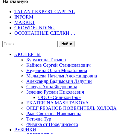
На главную
TALANT EXPERT CAPITAL
INFORM
MARKET
CROWDFUNDING
ОСОЗНАННЫЕ СДЕЛКИ …
ЭКСПЕРТЫ
Бурмагина Татьяна
Кайнов Сергей Станиславович
Неделина Ольга Михайловна
Мальцева Наталья Александровна
Александр Вадимович Ладугин
Савчук Анна Федоровна
Зеленко Руслан Николаевич
ООО «СиликонТэк»
EKATERINA MASHTAKOVA
ОЛЕГ РЕЗАНОВ ПОВЕЛИТЕЛЬ ХОЛОДА
Рааг Светлана Николаевна
Татьяна Тур
Физика от Побединского
РУБРИКИ