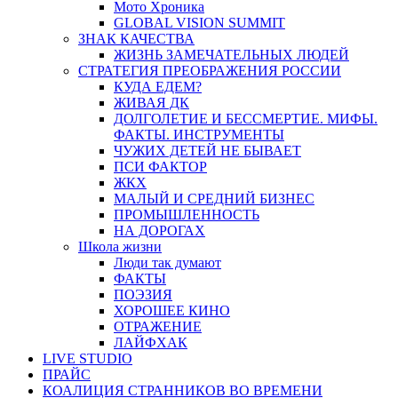
Мото Хроника
GLOBAL VISION SUMMIT
ЗНАК КАЧЕСТВА
ЖИЗНЬ ЗАМЕЧАТЕЛЬНЫХ ЛЮДЕЙ
СТРАТЕГИЯ ПРЕОБРАЖЕНИЯ РОССИИ
КУДА ЕДЕМ?
ЖИВАЯ ДК
ДОЛГОЛЕТИЕ И БЕССМЕРТИЕ. МИФЫ.
ФАКТЫ. ИНСТРУМЕНТЫ
ЧУЖИХ ДЕТЕЙ НЕ БЫВАЕТ
ПСИ ФАКТОР
ЖКХ
МАЛЫЙ И СРЕДНИЙ БИЗНЕС
ПРОМЫШЛЕННОСТЬ
НА ДОРОГАХ
Школа жизни
Люди так думают
ФАКТЫ
ПОЭЗИЯ
ХОРОШЕЕ КИНО
ОТРАЖЕНИЕ
ЛАЙФХАК
LIVE STUDIO
ПРАЙС
КОАЛИЦИЯ СТРАННИКОВ ВО ВРЕМЕНИ