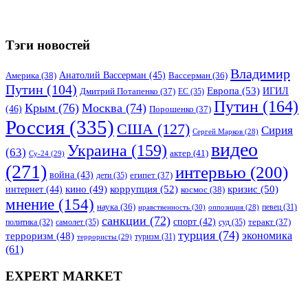
Тэги новостей
Владимир
Анатолий Вассерман
(45)
Америка
(38)
Вассерман
(36)
Путин
(104)
Европа
(53)
ИГИЛ
Дмитрий Потапенко
(37)
ЕС
(35)
Путин
(164)
Крым
(76)
Москва
(74)
(46)
Порошенко
(37)
Россия
(335)
США
(127)
Сирия
Сергей Марков
(28)
видео
Украина
(159)
(63)
актер
(41)
Су-24
(29)
(271)
интервью
(200)
война
(43)
дети
(35)
египет
(37)
коррупция
(52)
кино
(49)
кризис
(50)
интернет
(44)
космос
(38)
мнение
(154)
наука
(36)
нравственность
(30)
певец
(31)
оппозиция
(28)
санкции
(72)
спорт
(42)
самолет
(35)
суд
(35)
теракт
(37)
политика
(32)
турция
(74)
экономика
терроризм
(48)
террористы
(29)
туризм
(31)
(61)
EXPERT MARKET