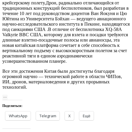
крейсерскому полету.Дрон, радикально отличающийся от
традиционных конструкций беспилотников, был разработан в
течение 10 лет под руководством доцентов Ван Яокуня и Цю
Юйтина из Университета Бэйхан — ведущего авиационного
научно-исследовательского института в Пекине, находящегося
под санкциями США .В отличие от беспилотника XQ-58A
Valkyrie ВВС США, которому для взлета и посадки требуются
длинные взлетно-посадочные полосы или авианосцы, эта
новая китайская платформа сочетает в себе способность к
вертикальному подъему с высокоскоростным полетом за счет
реактивной тяги в едином аэродинамически
усовершенствованном планере.
Все эти достижения Китая были достигнуты благодаря
огромной научно — технической работе в области ЧИПов,
ИИ, дронов, материаловедения и других прорывных
технологий.
Поделиться:
WhatsApp
Telegram
X
Ещё