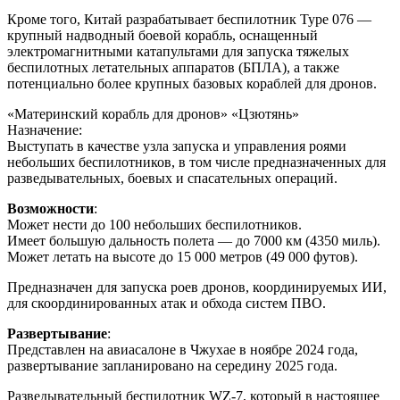
Кроме того, Китай разрабатывает беспилотник Type 076 —
крупный надводный боевой корабль, оснащенный
электромагнитными катапультами для запуска тяжелых
беспилотных летательных аппаратов (БПЛА), а также
потенциально более крупных базовых кораблей для дронов.
«Материнский корабль для дронов» «Цзютянь»
Назначение:
Выступать в качестве узла запуска и управления роями
небольших беспилотников, в том числе предназначенных для
разведывательных, боевых и спасательных операций.
Возможности
:
Может нести до 100 небольших беспилотников.
Имеет большую дальность полета — до 7000 км (4350 миль).
Может летать на высоте до 15 000 метров (49 000 футов).
Предназначен для запуска роев дронов, координируемых ИИ,
для скоординированных атак и обхода систем ПВО.
Развертывание
:
Представлен на авиасалоне в Чжухае в ноябре 2024 года,
развертывание запланировано на середину 2025 года.
Разведывательный беспилотник WZ-7, который в настоящее