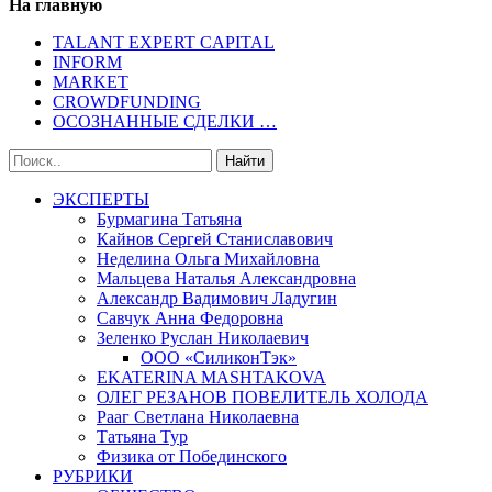
На главную
TALANT EXPERT CAPITAL
INFORM
MARKET
CROWDFUNDING
ОСОЗНАННЫЕ СДЕЛКИ …
ЭКСПЕРТЫ
Бурмагина Татьяна
Кайнов Сергей Станиславович
Неделина Ольга Михайловна
Мальцева Наталья Александровна
Александр Вадимович Ладугин
Савчук Анна Федоровна
Зеленко Руслан Николаевич
ООО «СиликонТэк»
EKATERINA MASHTAKOVA
ОЛЕГ РЕЗАНОВ ПОВЕЛИТЕЛЬ ХОЛОДА
Рааг Светлана Николаевна
Татьяна Тур
Физика от Побединского
РУБРИКИ