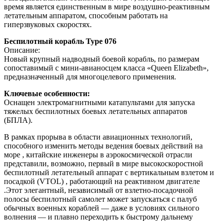
время является единственным в мире воздушно-реактивным
летательным аппаратом, способным работать на
гиперзвуковых скоростях.
Беспилотный корабль Type 076
Описание:
Новый крупный надводный боевой корабль, по размерам
сопоставимый с мини-авианосцем класса «Queen Elizabeth»,
предназначенный для многоцелевого применения.
Ключевые особенности:
Оснащен электромагнитными катапультами для запуска
тяжелых беспилотных боевых летательных аппаратов
(БПЛА).
В рамках прорыва в области авиационных технологий,
способного изменить методы ведения боевых действий на
море , китайские инженеры в аэрокосмической отрасли
представили, возможно, первый в мире высокоскоростной
беспилотный летательный аппарат с вертикальным взлетом и
посадкой (VTOL) , работающий на реактивном двигателе
.Этот элегантный, независимый от взлетно-посадочной
полосы беспилотный самолет может запускаться с палуб
обычных военных кораблей — даже в условиях сильного
волнения — и плавно переходить к быстрому дальнему