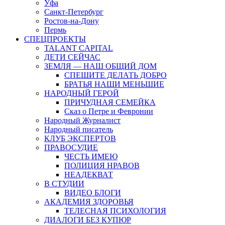
Уфа
Санкт-Петербург
Ростов-на-Дону
Пермь
СПЕЦПРОЕКТЫ
TALANT CAPITAL
ДЕТИ СЕЙЧАС
ЗЕМЛЯ — НАШ ОБЩИЙ ДОМ
СПЕШИТЕ ДЕЛАТЬ ДОБРО
БРАТЬЯ НАШИ МЕНЬШИЕ
НАРОДНЫЙ ГЕРОЙ
ПРИЧУДНАЯ СЕМЕЙКА
Сказ о Петре и Февронии
Народный Журналист
Народный писатель
КЛУБ ЭКСПЕРТОВ
ПРАВОСУДИЕ
ЧЕСТЬ ИМЕЮ
ПОЛИЦИЯ НРАВОВ
НЕАДЕКВАТ
В СТУДИИ
ВИДЕО БЛОГИ
АКАДЕМИЯ ЗДОРОВЬЯ
ТЕЛЕСНАЯ ПСИХОЛОГИЯ
ДИАЛОГИ БЕЗ КУПЮР