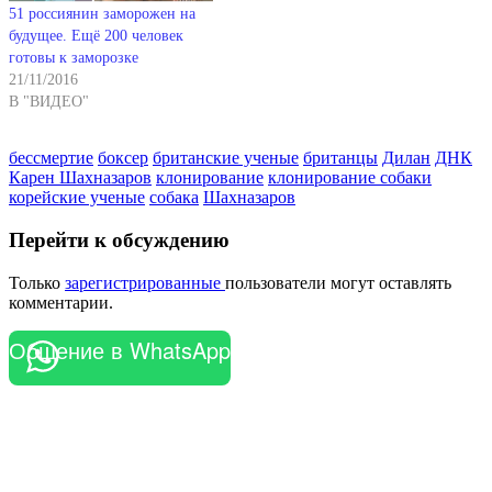
51 россиянин заморожен на
будущее. Ещё 200 человек
готовы к заморозке
21/11/2016
В "ВИДЕО"
бессмертие
боксер
британские ученые
британцы
Дилан
ДНК
Карен Шахназаров
клонирование
клонирование собаки
корейские ученые
собака
Шахназаров
Перейти к обсуждению
Только
зарегистрированные
пользователи могут оставлять
комментарии.
Общение в WhatsApp