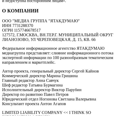
и недоступна посторонним лицам».
О КОМПАНИИ
ООО "МЕДИА ГРУППА "ЯТАКДУМАЮ"
ИНН 7731288370
ОГРН 1157746678517
127572, Г.МОСКВА, ВН.ТЕР.Г. МУНИЦИПАЛЬНЫЙ ОКРУГ
ЛИАНОЗОВО, УЛ ЧЕРЕПОВЕЦКАЯ, Д. 15, КВ. 66
Федеральное информационное агентство ЯТАКДУМАЮ
медиагруппа представляет: слияние информационного потока
экспертной информации по 100 разнообразным тематическим
направлением и маркетплейс.
Автор проекта, генеральный директор Сергей Кайнов
Коммерческий директор Марина Гришина
Главный редактор Анна Савчук
Шеф редактор Татьяна Бурмагина
Исполнительный директор Виктор Парубин
Директор по развитию Павел Петров
Юридический отдел Ногинова Светлана Валерьевна
Консультант проекта Антон Агапов
LIMITED LIABILITY COMPANY << I THINK SO