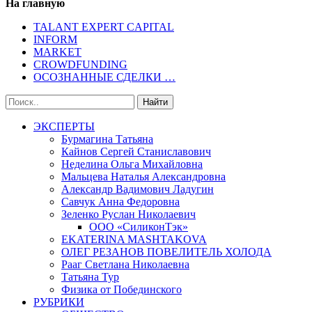
На главную
TALANT EXPERT CAPITAL
INFORM
MARKET
CROWDFUNDING
ОСОЗНАННЫЕ СДЕЛКИ …
ЭКСПЕРТЫ
Бурмагина Татьяна
Кайнов Сергей Станиславович
Неделина Ольга Михайловна
Мальцева Наталья Александровна
Александр Вадимович Ладугин
Савчук Анна Федоровна
Зеленко Руслан Николаевич
ООО «СиликонТэк»
EKATERINA MASHTAKOVA
ОЛЕГ РЕЗАНОВ ПОВЕЛИТЕЛЬ ХОЛОДА
Рааг Светлана Николаевна
Татьяна Тур
Физика от Побединского
РУБРИКИ