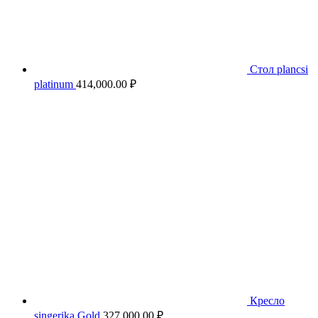
Стол plancsi
platinum
414,000.00
₽
Кресло
singerika Gold
327,000.00
₽