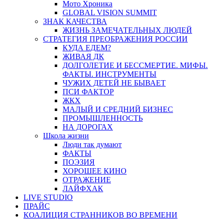
Мото Хроника
GLOBAL VISION SUMMIT
ЗНАК КАЧЕСТВА
ЖИЗНЬ ЗАМЕЧАТЕЛЬНЫХ ЛЮДЕЙ
СТРАТЕГИЯ ПРЕОБРАЖЕНИЯ РОССИИ
КУДА ЕДЕМ?
ЖИВАЯ ДК
ДОЛГОЛЕТИЕ И БЕССМЕРТИЕ. МИФЫ.
ФАКТЫ. ИНСТРУМЕНТЫ
ЧУЖИХ ДЕТЕЙ НЕ БЫВАЕТ
ПСИ ФАКТОР
ЖКХ
МАЛЫЙ И СРЕДНИЙ БИЗНЕС
ПРОМЫШЛЕННОСТЬ
НА ДОРОГАХ
Школа жизни
Люди так думают
ФАКТЫ
ПОЭЗИЯ
ХОРОШЕЕ КИНО
ОТРАЖЕНИЕ
ЛАЙФХАК
LIVE STUDIO
ПРАЙС
КОАЛИЦИЯ СТРАННИКОВ ВО ВРЕМЕНИ