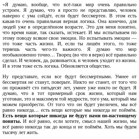
«Я думаю, вообще, что всё-таки мир очень правильно
устроен. Я думаю, что я просто не представляю, человек
наверно с ума сойдёт, если будет бессмертен. В этом есть
какая-то очень правильная верная логика. Она конечно, для
людей уже в определённом возрасте. Это для меня понятно,
что время наше, так сказать, истекает. И мы испытываем по
этому поводу всякие свои эмоции. Но испытывать эмоции —
это тоже часть жизни. И, если ты лишён этого, то тоже
теряешь часть чего-то важного. Я думаю что мир
необыкновенно точно… Творец (во что я верю) всё правильно
сделал. И человек, да, развивается, и человек уходит из жизни.
И в этом тоже есть логика. Обновляется общество.
Ну представьте, если все будут бессмертными. Умнее от
бессмертия не станут, поверьте. Никто не станет, от того что
он проживёт сто пятьдесят лет, умнее уже никто не будет. Я
думаю, что в тот примерный срок жизни, который нам
уготован, это и максимум той мудрости, того ума, который мы
можем приобрести. От того что он будет увеличен, мы всё
равно никогда… есть вещи которые мы никогда не поймём.
Есть вещи которые никогда не будут нами по-настоящему
поняты.
И всё равно, если хотите, смысл нашей жизни, мы
всё равно никогда так до конца и не поймём. Хоть мы будем
тысячу лет жить.