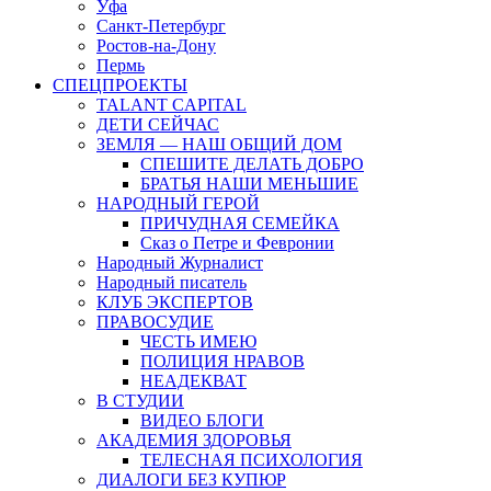
Уфа
Санкт-Петербург
Ростов-на-Дону
Пермь
СПЕЦПРОЕКТЫ
TALANT CAPITAL
ДЕТИ СЕЙЧАС
ЗЕМЛЯ — НАШ ОБЩИЙ ДОМ
СПЕШИТЕ ДЕЛАТЬ ДОБРО
БРАТЬЯ НАШИ МЕНЬШИЕ
НАРОДНЫЙ ГЕРОЙ
ПРИЧУДНАЯ СЕМЕЙКА
Сказ о Петре и Февронии
Народный Журналист
Народный писатель
КЛУБ ЭКСПЕРТОВ
ПРАВОСУДИЕ
ЧЕСТЬ ИМЕЮ
ПОЛИЦИЯ НРАВОВ
НЕАДЕКВАТ
В СТУДИИ
ВИДЕО БЛОГИ
АКАДЕМИЯ ЗДОРОВЬЯ
ТЕЛЕСНАЯ ПСИХОЛОГИЯ
ДИАЛОГИ БЕЗ КУПЮР