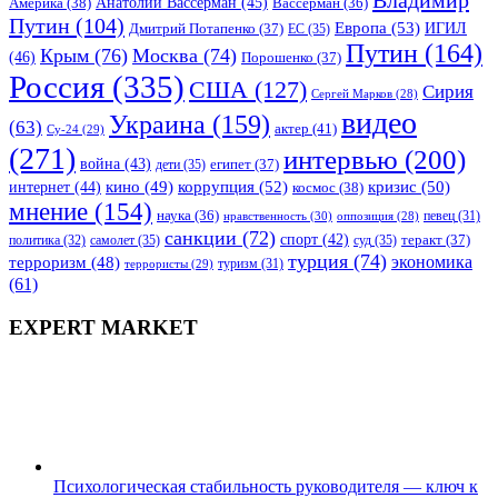
Анатолий Вассерман
(45)
Америка
(38)
Вассерман
(36)
Путин
(104)
Европа
(53)
ИГИЛ
Дмитрий Потапенко
(37)
ЕС
(35)
Путин
(164)
Крым
(76)
Москва
(74)
(46)
Порошенко
(37)
Россия
(335)
США
(127)
Сирия
Сергей Марков
(28)
видео
Украина
(159)
(63)
актер
(41)
Су-24
(29)
(271)
интервью
(200)
война
(43)
дети
(35)
египет
(37)
коррупция
(52)
кино
(49)
кризис
(50)
интернет
(44)
космос
(38)
мнение
(154)
наука
(36)
нравственность
(30)
певец
(31)
оппозиция
(28)
санкции
(72)
спорт
(42)
самолет
(35)
суд
(35)
теракт
(37)
политика
(32)
турция
(74)
экономика
терроризм
(48)
террористы
(29)
туризм
(31)
(61)
EXPERT MARKET
Психологическая стабильность руководителя — ключ к