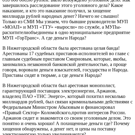
завершилось расследование этого уголовного дела? Какое
наказание
,
и кто это наказание получил
,
за хищение
миллиарда рублей народных денег? Ничего не слышно
!
Только из СМИ М
ы узнаем, что бывшие руководители МУП
«МОАП» и МУП «ТТУ»
«выросли»
по службе, а
МУПы-
расхитители
объединены в одно
муниципальное предприятие
МУП «
ГорТранс
». А где деньги Н
арода?
В Нижегородской области был
а арестована целая банда!
А
рестованы 17 судебных приставов-исполнителей во главе с
главным судебным приставом
Смирновым, которые, якобы,
занимались незаконной банковской деятельностью, а проще
говоря,
воровали
ден
ьги взыскателей, государства и Н
арода.
Приставы сидят в тюрьме, а где д
еньги Н
арода?
В Нижегородской о
бласти был арестован монополист,
гарантирующий поставщик электроэнергии,
Аржанов,
владелец ПАО «ТНС
Энерго
», который похитил несколько
миллиардов рублей
,
был связан криминальными действиями с
Федеральным Министром
Абызовым
и финансировал
«Правый Сектор»
Коломойского
,
против интересов России.
Аржанов сидит и знакомится со своим уголовным делом. Это
понятно и очень хорошо
!
А похищенные деньги где? Почему
хищения обнаружены, а денег нет, и цены на поставку
электроэнергию
только
увеличиваются?