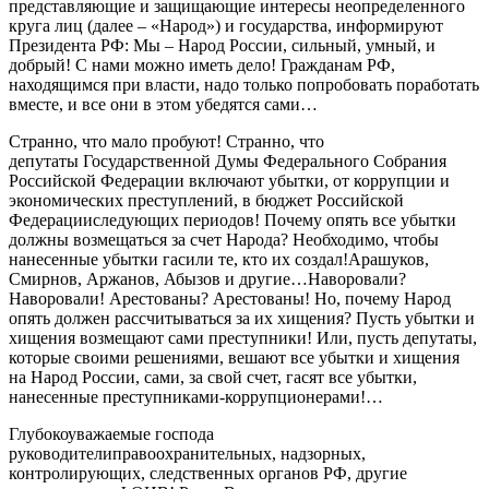
представляющие и защищающие интересы неопределенного
круга лиц (далее – «Народ») и государства,
информируют
Президента РФ:
Мы
–
Н
арод России
,
сильный, умный, и
добрый!
С нами можно иметь дело
!
Гражданам РФ,
находящимся при власти, надо только попробовать поработать
вместе, и
все они
в этом убедятся
сами
…
Странно, что мало пробуют!
Странно, что
депутаты
Государственной Думы Федерального Собрания
Российской Федерации
включают убытки
,
от коррупции и
экономических преступлений
,
в бюджет
Российской
Федерации
следующих периодов
!
П
очему
опять
все убытки
должны
возмещат
ь
ся за счет Н
арода? Необходимо, чтобы
нанесенные убытки г
а
сили те, кто
их создал
!
Ар
а
шуков
,
Смирнов, Аржанов,
Абызов
и другие
…
Н
аворовали
?
Наворовали!
А
рестованы? Арестованы!
Но, п
очему Н
арод
опять
должен рассчитываться за
их
хищения
? Пусть убытки и
хищения возмещают сами преступники
!
Или, п
усть
депутаты,
которые своими решениями
,
вешают
все убытки и хищения
на Н
арод
России,
сами
, за свой счет, гасят все убытки,
нанесенные преступниками-коррупционерами
!
…
Глубокоуважаемые господа
руководители
правоохран
ительных
, надз
орных
,
контролирующи
х
,
следственных органов РФ
, другие