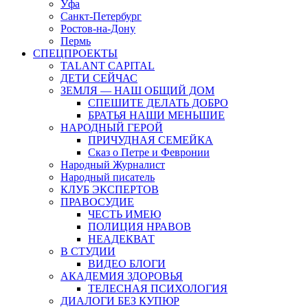
Уфа
Санкт-Петербург
Ростов-на-Дону
Пермь
СПЕЦПРОЕКТЫ
TALANT CAPITAL
ДЕТИ СЕЙЧАС
ЗЕМЛЯ — НАШ ОБЩИЙ ДОМ
СПЕШИТЕ ДЕЛАТЬ ДОБРО
БРАТЬЯ НАШИ МЕНЬШИЕ
НАРОДНЫЙ ГЕРОЙ
ПРИЧУДНАЯ СЕМЕЙКА
Сказ о Петре и Февронии
Народный Журналист
Народный писатель
КЛУБ ЭКСПЕРТОВ
ПРАВОСУДИЕ
ЧЕСТЬ ИМЕЮ
ПОЛИЦИЯ НРАВОВ
НЕАДЕКВАТ
В СТУДИИ
ВИДЕО БЛОГИ
АКАДЕМИЯ ЗДОРОВЬЯ
ТЕЛЕСНАЯ ПСИХОЛОГИЯ
ДИАЛОГИ БЕЗ КУПЮР