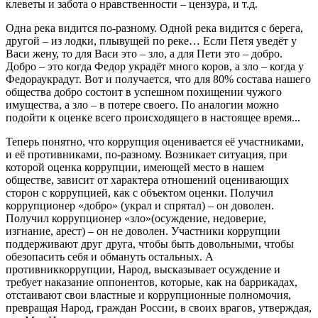
клеветы и забота о нравственности – цензура
,
и т.д.
Одна река видится по-разному. Одн
ой
река
видится
с берега,
друг
ой
– из лодки, плывущей по реке
…
Е
сли
Петя
уведёт у
Васи
жену, то
для Васи
это
–
зло, а
для Пети
это
–
добро
.
Д
обро
–
это когда
Федор
украдёт много коров, а зло
–
когда у
Федора
украдут
.
Вот и получается, что
д
ля
80% состава нашего
общества
добро состоит в успешном похищении чужого
имущества, а зло
–
в потере своего.
По аналогии можно
подойти к оценке всего происходящего
в настоящее время
..
.
Теперь понятно, что коррупция оценивается её участниками
,
и её противниками
,
по-разному. Возникает
ситуаци
я
, при
которой оценка
коррупции
, имеюще
й
место в
нашем
обществе
, зависит от характера отношений оценивающих
сторон с
коррупцией, как с
объект
ом
оценки.
Получил
коррупционер «добро»
(украл и спрятал)
–
он доволен.
Получил коррупционер «зло»
(осуждение, недоверие,
изгнание, арест)
–
он не доволен.
Участники коррупции
поддерживают друг друга
, чтобы
быть довольными, чтобы
обезопасить себя и обмануть
остальных
.
А
противник
коррупции
, Народ,
высказыва
е
т
осужд
ение
и
требу
е
т
нак
аза
ние
оппонентов
, которые, как на баррикадах,
отстаивают свои властные
и коррупционные
полномочия,
превращая Народ, граждан России, в своих врагов, утверждая,