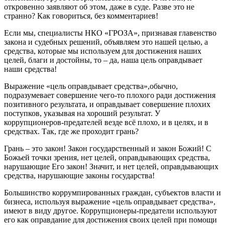
откровенно заявляют об этом
, даже
в суде
. Разве это не
странно? Как говориться, без комментариев!
Если
мы,
специалисты НКО «ГРОЗА»,
признавая
главенств
о
закона и судебных решений, объявляем это нашей целью, а
средства, которые мы используем
для достижения
наших
целей
, благи и достойны, то – да,
наша
цель оправдывает
наши
средства
!
Выражение
«цель оправдывает средства»
,
обычно
,
подразумевает совершение чего-то плохого ради достижения
позитивного результата, и оправдывает совершение плохих
поступков, указывая на хороший результат.
У
коррупционеров-предателей везде всё плохо, и в целях, и в
средствах
.
Так, где же проходит грань?
Г
рань – это закон! Закон государственный и закон Божий! С
Божьей точки зрения, нет целей, оправдывающих средства,
нарушающие Его закон! Значит, и нет целей, оправдывающих
средства, нарушающие законы государства!
Большинство коррумпированных граждан, субъектов власти и
бизнеса, используя выражение «цель оправдывает средства»,
имеют в виду другое. Коррупционеры-
предатели
используют
его как оправдание для достижения своих целей при помощи