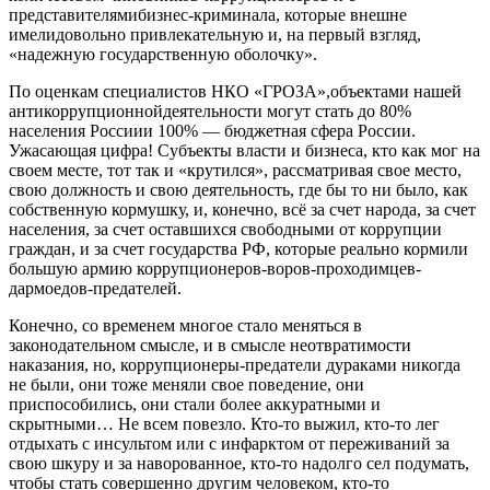
представител
ями
бизнес-
криминала
, которы
е
внешне
имел
и
довольно привлекательную и, на первый взгляд,
«надежную государственную
оболочку».
По оценкам специалистов НКО «ГРОЗА»
,
объектами
нашей
антикоррупционной
деятельности мог
ут
стать до 80%
населения
России
и 100% — бюджетная сфера России
.
Ужасающая цифра!
Субъекты власти и бизнеса, кто как мог
на
своем месте, тот так и «крутился», рассматривая
свое место
,
свою должность
и
свою деятельность, где бы то ни было, как
собственную
кормушку, и, конечно, всё за счет народа, за счет
населения, за счет оставшихся свободными от коррупции
граждан,
и за счет государства РФ,
которые реально кормили
большую армию
коррупционеров-
воров
-проходимцев-
дармоедов
-предателей
.
Конечно, со временем многое
стало
менят
ь
ся
в
законодательном смысле
,
и в смысле неотвратимости
наказания
,
но
,
коррупционеры-предатели
дураками
никогда
не были
, они тоже меняли свое поведение, они
приспособились, они
ста
ли
бо
лее аккуратными и
скрытными
…
Н
е всем повезло.
Кто-то выжил, к
то-то лег
отдыхать с инсультом или с инфарктом от переживаний за
свою шкуру
и за наворованное
, кто-то
надолго
сел подумать,
чтобы
стать
совершенно другим человеком,
кто-то