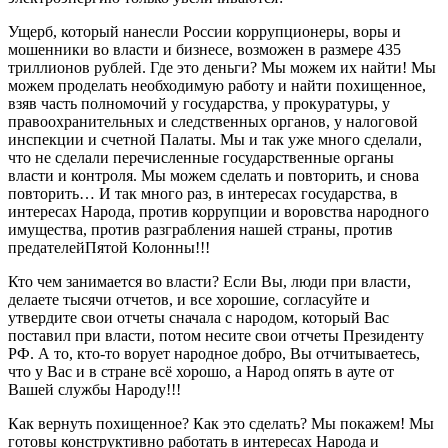
Ущерб, который нанесли России коррупционеры, воры и
мошенники во власти и бизнесе, возможен в размере 435
триллионов рублей. Где это деньги? Мы можем их найти
!
Мы
можем проделать необходимую работу и найти
похищенное
,
взяв часть полномочий у
государства, у
прокуратуры,
у
правоохранительных и следственных органов, у налоговой
инспекции
и счетной Палаты. Мы и так уже много сделали,
что не сделали перечисленные государственные органы
власти и контроля. Мы можем сделать и повторить, и снова
повторить
… И
так много раз, в инте
ресах государства, в
интересах
Н
арода, против коррупции и воровства народного
имущества, против разграбления нашей страны
, против
предател
ей
Пятой Колонны!!!
Кто чем занимается во власти? Если Вы, люди при власти,
делаете тысячи отчетов, и все хорошие, согласуйте и
утвердите свои отчеты сначала с народом, который Вас
поставил при власти, потом несите свои отчеты Президенту
РФ. А то,
кто-то ворует
народное добро,
Вы
отчитываетесь,
что у Вас
и в стране всё хорошо, а Н
аро
д опять в ауте от
Вашей службы Н
ароду!!!
Как
вернуть похищенное
? К
ак
это сделать
?
М
ы покажем
!
Мы
готовы конструктивно работать в и
нтересах
Н
арода и