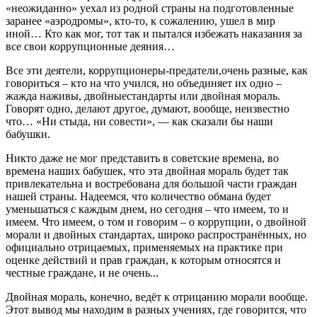
«неожиданно» уе
хал
из родной страны
на подготовленные
заранее «аэродромы»
,
кто-то, к сожалению, ушел в мир
иной… Кто как мо
г, тот так и пытался
избежать наказания за
все свои коррупционные деяния…
Все
эти деятели
, коррупционеры
-предатели
,
очень разные, как
говориться
–
кто на что учился, но объединяет
их
одно –
жажда наживы
,
д
во
йн
ые
стандарт
ы
или
двойная мораль
.
Говорят одно,
делают другое, думают, вообще, не
известно
что…
«Ни стыда, ни совести», —
как
сказали бы наши
бабушки.
Никто
даже
не мог представить в советские времена, во
времена наших бабушек, что эта двойная мораль будет
так
привлекательна и востребована для большой части гражд
ан
нашей страны. Надеемся, что количество
обмана
будет
уменьшаться
с каждым днем
, но сегодня
–
что имеем, то и
имеем
. Что имеем,
о том и говорим – о коррупции, о двойной
морали и двойных стандартах,
широко распространённ
ых
, но
официально отрицаем
ых,
примен
яемых
на практике
при
оценке действий и прав
граждан,
к которым относятся
и
честные
граждане
, и
не очень..
.
Двойная мораль, конечно, ведёт к отрицанию морали вообще.
Этот вывод мы находим в
разных учениях
, где говорится, что