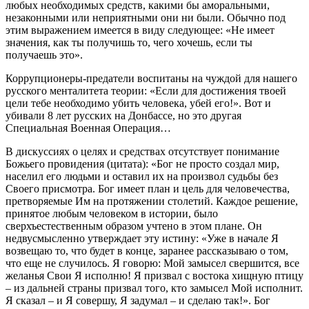
любых необходимых средств, какими бы аморальными,
незаконными или неприятными они ни были. Обычно под
этим выражением имеется в виду следующее: «Не имеет
значения, как ты получишь то, чего хочешь, если ты
получаешь это».
Коррупционеры-
предатели
воспитаны на чуждой для нашего
русского менталитета теории: «Если для достижения твоей
цели тебе необходимо убить человека, убей его!». Вот и
убивали 8 лет русских на Донбассе, но это другая
Специальная Военная Операция…
В
дискусси
ях
о целях и средствах
отсутствует понимание
Божьего провидения
(цитата):
«
Бог не просто создал мир,
населил его людьми и оставил их на произвол судьбы без
Своего присмотра.
Бог имеет план и цель для человечества,
претворяемые Им на протяжении столетий.
Каждое
решение,
принятое любым человеком в истории, было
сверхъестественным образом учтено в этом плане. Он
недвусмысленно утверждает эту истину: «Уже в начале Я
возвещаю то, что будет в конце, заранее рассказываю о том,
что еще не случилось. Я говорю: Мой замысел свершится, все
желанья
С
вои Я исполню! Я призвал с востока хищную птицу
– из дальней страны призвал того, кто замысел Мой исполнит.
Я сказал – и Я совершу, Я задумал – и сделаю так!». Бог