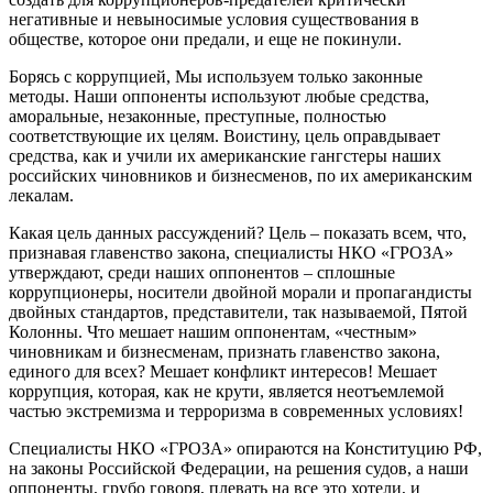
негативные
и
невыносимые условия существования в
обществе, которое он
и
предали, и
еще не покинул
и
.
Борясь с коррупцией, М
ы используем только законные
методы. Наши оппоненты используют любые средства,
аморальные, незаконные, преступные, полностью
соответствующие их целям.
Воистину
, цель оправдывает
средства
,
как и учили
их
американские гангстеры
наших
российских
чиновников и бизнесменов
,
по
их
американским
лекалам.
Какая цель
данных
рассуждений?
Цель – п
оказать всем, что
,
признавая
главенств
о
закон
а
,
специалисты НКО «ГРОЗА»
утвержда
ют
,
среди наших оппонентов
–
сплошные
коррупционеры
, носители двойной морали и
пропагандисты
двойных стандартов
, представители, так называемой, Пятой
Колонны
.
Что мешает
нашим оппонентам,
«честным»
чиновникам и бизнесменам
,
признать главенство закона,
единого для всех?
Мешает к
онфликт интересов!
Мешает
к
оррупция
, которая, как не крути, является неотъемлемой
частью экстремизма и терроризма в современных условиях
!
Специалисты НКО «ГРОЗА»
о
пираются
на Конституцию РФ,
на законы
Российской Федерации
, на решения судов, а наши
оппоненты, грубо говоря, плевать на все это хотели, и