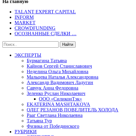
На главную
TALANT EXPERT CAPITAL
INFORM
MARKET
CROWDFUNDING
ОСОЗНАННЫЕ СДЕЛКИ …
ЭКСПЕРТЫ
Бурмагина Татьяна
Кайнов Сергей Станиславович
Неделина Ольга Михайловна
Мальцева Наталья Александровна
Александр Вадимович Ладугин
Савчук Анна Федоровна
Зеленко Руслан Николаевич
ООО «СиликонТэк»
EKATERINA MASHTAKOVA
ОЛЕГ РЕЗАНОВ ПОВЕЛИТЕЛЬ ХОЛОДА
Рааг Светлана Николаевна
Татьяна Тур
Физика от Побединского
РУБРИКИ