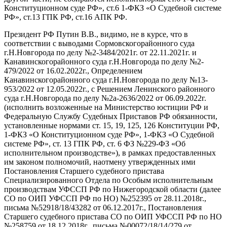
Конституционном суде РФ», ст.
6 1-Ф
КЗ «О Судебной системе
РФ», ст.13 ГПК РФ, ст.16 АПК РФ.
Президент РФ Путин В.В.
, видимо,
не в курсе, что в
соответствии с выводами
Сормовского
районного суда
г.Н.Новгорода по делу №2-3484/2021г. от 22.11.2021г. и
Канавинского
районного суда г.Н.Новгорода по делу №2-
479/2022 от 16.02.2022г., Определением
Канавинского
районного суда г.Н.Новгорода по делу №13-
953/2022 от 12.05.2022г.,
с
Решением Ленинского районного
суда
г.Н.Новгорода по делу №2а-2636/2022 от 06.09.2022г.
(
исполнить возложенные на Министерство юстиции РФ и
Федеральную Службу Судебных Приставов РФ обязанности,
установленные нормами ст. 15, 19, 125, 126 Конституции РФ,
1-ФКЗ «О Конституционном суде РФ», 1-ФКЗ «О Судебной
системе РФ», ст. 13 ГПК РФ, ст. 6 ФЗ №229-ФЗ «Об
исполнительном производстве»
),
в рамках предоставленных
им законом полномочий, на
отмен
у
утвержденны
х
ими
Постановления Старшего судебного пристава
Специализированного Отдела по Особым исполнительным
производствам УФССП РФ по Нижегородской области (далее
СО по ОИП УФССП РФ по НО) №252395 от 28.11.2018г.,
письма №52918/18/43282 от 06.12.2017г., Постановления
Старшего судебного пристава СО по ОИП УФССП РФ
по
НО
№258759 от 18.12.2018г., письма №00072/18/14/279 от