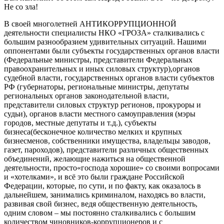
Не со зла!
В своей
многолетней
АНТИКОРРУПЦИОННОЙ
деятельности специалисты НКО «ГРОЗА» сталкивались с
большим разнообразием удивительных ситуаций.
Нашими
оппонентами были субъекты государственных органов власти
(Федеральные министры, представители Федеральных
правоохранительных и иных силовых структур),
органов
судебной власти,
государственных органов власти субъект
ов
РФ
(губернаторы, региональные министры, депутаты
региональных органов законодательной власти,
представители силовых структур регионов, прокуроры и
судьи)
, органов власти местного самоуправления
(мэры
городов, местные депутаты
и т.д.
)
, субъекты
бизнеса
(бесконечное количество мелких и крупных
бизнесменов
,
собственники
имущества
,
владельцы
заводов,
газет, пароходов),
представители различных общественных
объединений
, желающие нажиться на общественной
деятельности
,
просто
«
господа
хорошие
»
со своими вопросами
и
«
хотелками
», и всё это были граждане Российской
Федерации, которые, по сути
,
и по факту, как оказалось в
дальнейшем, занимались криминалом, находясь во власти,
развивая свой
бизнес,
ведя общественную деятельность
,
одним словом
–
мы постоянно сталкивались
с
большим
количеством
чиновников-коррупционеров и
с