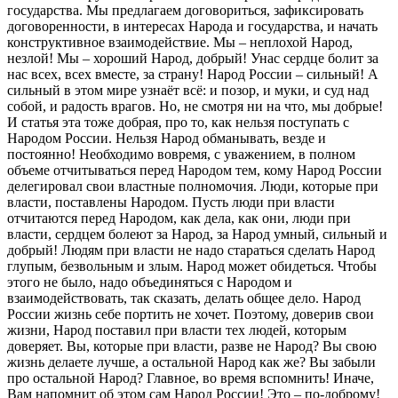
государства. Мы п
редлагаем
договориться,
зафиксировать
договоренности
,
в интересах Н
арода и государства,
и начать
конст
руктивное взаимодействие. Мы
–
неплохой Н
арод,
не
злой
!
М
ы –
хороший Н
арод,
добры
й!
У
нас сердце болит за
нас всех, всех вместе, за страну!
Народ России – сильный! А
с
ильный в этом мире узна
ё
т вс
ё
: и позор, и муки, и суд над
собой, и радость врагов.
Но, не смотря ни на что, мы добрые!
И статья эта тоже добрая,
про то, как нельзя поступать с
Народом России. Нельзя Н
арод обманывать
,
везде и
постоянно
!
Необходимо вовремя, с уважением, в по
лном
объеме отчитываться перед Н
ародом
тем, кому Н
арод России
делегировал свои властные полномочия. Люди
, которые
при
власти
,
поставлены Н
ародом. Пусть лю
ди при власти
отчитаются перед Н
ародом, как дела
,
как
они,
люд
и при
власти
,
сердцем болеют за Народ, за Н
арод
умны
й
, сильны
й
и
добры
й
!
Людям при вл
асти не надо стараться сделать Н
арод
глупым, безвольным и злым. Народ может обидеться. Чтобы
этог
о не было, надо объединяться с Н
ародом и
взаимодействовать
, так сказать, делать общее дело
. Народ
России
жизнь
себе
портить
не хочет
.
Поэтому, доверив свои
жизни, Народ поставил при власти тех людей, которым
доверяет.
Вы
, которые при власти, разве не Н
арод? Вы с
вою
жизнь делаете лучше, а остальн
ой Народ
как же? Вы забыли
про остальн
ой Народ
?
Главное, во время
вспо
мнить! Иначе,
Вам напомнит об этом сам Н
арод России! Это
–
по-доброму!