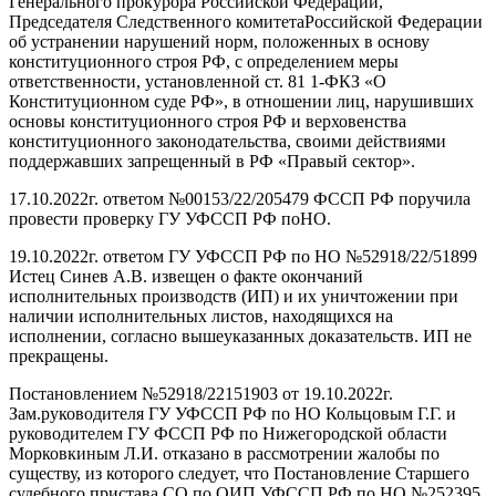
Генерального прокурора Российской Федерации,
Председателя Следственного комитета
Российской Федерации
об устранении нарушений норм
,
положенных в основу
конституционного строя РФ, с определением меры
ответственности, установленной ст. 81 1-ФКЗ «О
Конституционном суде РФ»
,
в отношении лиц
,
нарушивших
основы конституционного строя РФ и верховенства
конституционного законодательства, своими действиями
поддержавших запрещенный в РФ «Правый сектор».
17.10.2022г. ответом №00153/22/205479 ФССП РФ поручила
провести проверку ГУ УФССП РФ
по
НО.
19.10.2022г. ответом ГУ УФССП РФ по НО №52918/22/51899
Истец
С
инев А.В. извещен о факте окончаний
исполнительных производств
(ИП)
и их уничтожении при
наличии исполнительных листов, находящихся на
исполнении
,
согласно вышеуказанных доказательств. ИП не
прекращены.
Постановлением №52918/22151903 от 19.10.2022г.
Зам
.р
уководителя ГУ УФССП РФ по НО Кольцовым Г.Г. и
руководителем ГУ ФССП РФ по Нижегородской области
Морковкиным Л.И. отказано в рассмотрении жалобы по
существу, из которого следует, что Постановление Старшего
судебного пристава СО по ОИП УФССП РФ по НО №252395