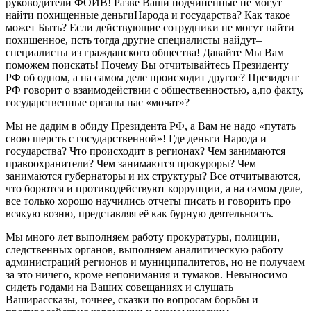
руководители ФОИВ
!
Разве
Ваши подчиненные не могут
найти
похищенные
деньги
Народа и государства?
Как такое
может
Б
ыть? Если действующие сотрудники не могут найти
похищенное
,
п
сть
тогда
другие специалисты
найдут
–
специалисты из гражданского общества
! Давайте М
ы Вам
поможем
поискать! Почему В
ы отчитывайтесь
Президенту
РФ
об одном, а на самом деле происходит другое? Президент
РФ
говорит о взаимодействии с общественностью, а
,
по факту
,
гос
ударственные
органы нас
«
мочат
»?
Мы не дадим в обиду П
резидента
РФ
, а
Вам не надо
«
путать
свою шерсть с государственной»!
Г
де деньги
Народа и
государства
? Что происходит в регионах? Чем занимаются
правоохранители
? Чем занимаются прокуроры? Чем
занимаются губернаторы и их структуры? Все отчитываются,
что бор
ю
тся и противодействуют коррупции, а на самом деле
,
все
только хорошо научились отчеты писать и говорить
про
всякую
возню
,
представляя её как
бурную деятельность.
Мы много лет выполняем работу прокуратуры, полиции,
следственных органов, выполняем аналитическую работу
администраций регионов и муниципалитетов, но не получаем
за это ничего, кроме непонимания и тумаков. Невыносимо
сидеть годами на Ваших совещаниях и слушать
Ваш
и
рассказы, точнее, сказки
по вопросам борьбы и