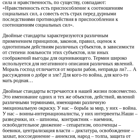
сила и нравственность, по существу, совпадают:
«Н
равственность есть приспособление к соотношениям
социальных сил, а совесть есть страх перед дурными
последствиями противодействия в приспособлении к
соотношениям социальных сил
»
.
Двойные стандарты характеризуются различным
применением принципов, законов, правил, оценок к
однотипным действиям различных субъектов
,
в зависимости
от степени лояльности этих субъектов
,
или иных
соображений выгоды для
оценивающего
. Термин широко
используется для негативного описания
различных
явлений
.
М
ораль господ
отличается
от
морали рабов
, неправда ли
?…
А
рассуждения о добре и зле? Для кого-то война, для кого-то
мать родная…
Двойные стандарты встречаются в нашей жизни повсеместно.
Это
именование одних и тех же объектов, действий, явлений
различными терминами, имеющими ра
зличную
эмоциональную окраску.
У нас – борьба за мир, у
них
–
война
.
У
нас – воины-интернационалисты, у них интервенты
.
Н
аши
–
разведчики, их
–
шпионы
, контрактник – наемник,
освободительное движение – сепаратизм, ополченцы –
боевики, централизация власти – диктатура, освобождение –
захват, воссоединение – аннексия, народ – толпа, защита от