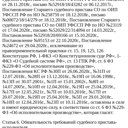
от 28.11.2018г., письмо №52918/18/43282 от 06.12.2017г.,
Постановление Старшего
судебного пристава СО по ОИП
УФССП РФ
по
НО №258759 от 18.12.2018г., письмо
№00072/18/14/279 от 18.12.2018г., Постановление Старшего
судебного пристава СО по ОИП УФССП РФ по НО №23119
от 17.04.2020г., письмо №52029/22/314094 от 14.03.2022г.,
Постановление №52918/20/69166 от 15.10.2020г.,
Постановление №95153 от 22.10.2020г., Постановление
№24672 от 29.04.2020
г., исключившие из
правоприменительной практики ст. 15, 19, 125, 126
Конституции РФ, 1-ФКЗ «О Конституционном суде РФ», 1-
ФКЗ «О Судебной системе РФ», ст. 13 ГПК РФ, ст. 6 ФЗ
№229-ФЗ «Об исполнительном производстве»,
Постановления КС РФ №30П от 26.06.2020г., №31П от
12.07.2018г., №28П от 13.12.2016г., №19П от 16.06.1998г.,
№13П от 30.07.2001г., №1П от 15.01.2002г
., №
8П от
14.07.2005г., №10П от 12.04.2016г., №19П от 25.04.2019г.,
№17П от 12.05.2021г., №7П от 10.03.2016г., №17П от
20.07.2010г., №19П от 25.04.2019г., №5П от 29.01.2018г.,
№10П от 12.04.2016г., №23П от 10.11.2016г., оставлены в силе
и имеют юридическую силу
,
в соответствии со ст. 6 ФЗ №229-
ФЗ «Об исполнительном производстве», которая гласит:
Статья 6. Обязательность требований судебного пристава-
исполнителя