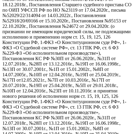
18.12.2018г., Постановления Старшего судебного пристава СО
по ОИП УФССП РФ
по
НО №23119 от 17.04.2020г., письма
№52029/22/314094 от 14.03.2022г., Постановления
№52918/20/69166 от 15.10.2020г., Постановления №95153 от
22.10.2020г., Постановления №24672 от 29.04.2020г.
(о
признании не имеющим юридической силы, не подлежащими
исполнению и применению норм ст. 15, 19, 125, 126
Конституции РФ, 1-ФКЗ «О
Конституционном суде РФ», 1-
ФКЗ «О Судебной системе РФ», ст. 13 ГПК РФ, ст. 6 ФЗ
№229-ФЗ «Об исполнительном производстве»
)
,
Постановления КС РФ №30П от 26.06.2020г., №31П от
12.07.2018г., №28П от 13.12.2016г., №19П от 16.06.1998г.,
№13П от 30.07.2001г., №1П от 15.01.2002г., №8П от
14.07.2005г., №10П от 12.04.2016г., №19П от 25.04.2019г.,
№17П от
12.05.2021г., №7П от 10.03.2016г., №17П от
20.07.2010г., №19П от
25.04.2019г., №5П от 29.01.2018г.,
№10П от 12.04.2016г., №23П от 10.11.2016г. и принят
ии
ново
го
решени
я
об исполнении норм ст. 15, 19, 125, 126
Конституции РФ, 1-ФКЗ «О Конституционном суде РФ», 1-
ФКЗ «О Судебной системе РФ», ст. 13 ГПК РФ, ст. 6 ФЗ
№229-ФЗ «Об исполнительном
производстве»,
Постановления
КС РФ №30П от 26.06.2020г., №31П от
12.07.2018г., №28П от 13.12.2016г., №19П от 16.06.1998г.,
№13П от 30.07.2001г., №1П от 15.01.2002г., №8П от
14.07.2005г., №10П от 12.04.2016г., №19П от 25.04.2019г.,