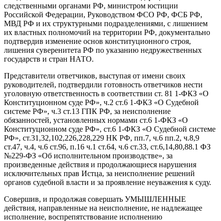
следственными органами РФ, министром юстиции
Российской Федерации, Руководством ФСО РФ, ФСБ
РФ,
МВД РФ и их структурны
ми
подразделени
ями
, с лишением
их властных полномочий на территории РФ, документально
подтвердив изменение основ конституционного строя,
лишения суверенитета РФ по указанию недружественных
государств и стран НАТО.
П
редставители ответчиков
,
выступая от имени
своих
руководителей
,
подтвердили готовность ответчиков нести
уголовную ответственность в соответствии ст. 81 1-ФКЗ «О
Ко
нституционном суде РФ», ч.2 ст.
6 1-ФКЗ «
О Судебной
системе РФ», ч.3 ст.
13 ГПК РФ
,
за неисполнение
обязанно
стей, установленных нормами ст.
6 1-ФКЗ «
О
Конституционном суде РФ», ст.
6 1-Ф
КЗ «О Судебной системе
РФ», ст.31,32,102,226,228,229 НК РФ
,
пп.7, ч.6
пп.2, ч.8,9
ст.
47, ч.4, ч.6 ст.96, п
.16 ч.1 ст.64, ч.6 ст.33, ст.6,14,80,88.1
ФЗ
№229-ФЗ «Об исполнительном производстве»
,
за
произведенные действия и продолжающиеся нарушения
исключительных прав
И
стца,
за
не
исполнение решений
органов судебной власти и
за
проявление неуважения к суду
.
С
овершив
,
и продолжая совершать
УМЫШЛЕННЫЕ
действия, направленные на неисполнение, не надлежащее
исполнение, воспрепятствование исполнению