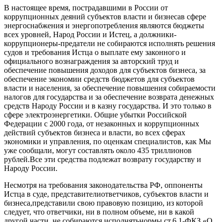
В
настоящее время
,
пострадавшими
в России
от
коррупционных деяний субъектов власти и бизнеса
в
сфере
энергоснабжения и энергопотребления
являются бюджеты
всех уровней, Народ России и Истец, а должники-
коррупционеры
-предатели
не собираются
исполнять решения
судов и
требования Истца о выплате ему
законного и
официального
вознаграждения за
авторский труд и
обеспечение повышения доходов для субъектов бизнеса,
за
обеспечение
экономии средств
бюджетов
для субъектов
власти и населения,
за
обеспечение повышения собираемости
налогов для государства и
за
обеспечение в
озврата денежных
средств Н
ароду России
и в казну государства
. И это только в
сфере электроэнергетики. Общие убытки Российской
Федерации
с 2000 года
,
от незаконных и коррупционных
действий субъектов бизнеса и власти
,
во всех сферах
экономики и
управления, по оценкам специалистов,
как Мы
уже сообщали,
могут состав
лять
около
435 триллионов
рублей.
Все эти средства подлежат возврату государству и
Н
ароду России.
Несмотря
на требования законодательства РФ
, о
ппоненты
Истца
в суде,
п
редставител
и
ответчиков
,
субъектов власти и
бизнеса,
представ
или
свою
правов
ую
позици
ю
,
из которой
следует, что ответчик
и
, ни
в полном объеме, ни в како
й
друго
й части
, не собираются
исполн
ять
нормы
ст.
6 1-ФКЗ «
О