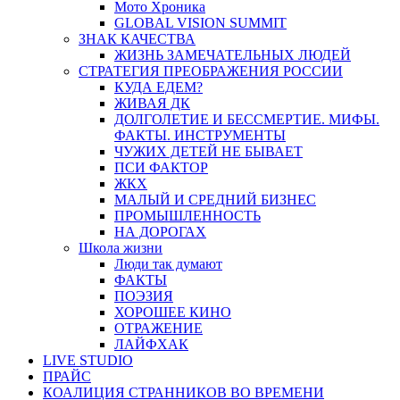
Мото Хроника
GLOBAL VISION SUMMIT
ЗНАК КАЧЕСТВА
ЖИЗНЬ ЗАМЕЧАТЕЛЬНЫХ ЛЮДЕЙ
СТРАТЕГИЯ ПРЕОБРАЖЕНИЯ РОССИИ
КУДА ЕДЕМ?
ЖИВАЯ ДК
ДОЛГОЛЕТИЕ И БЕССМЕРТИЕ. МИФЫ.
ФАКТЫ. ИНСТРУМЕНТЫ
ЧУЖИХ ДЕТЕЙ НЕ БЫВАЕТ
ПСИ ФАКТОР
ЖКХ
МАЛЫЙ И СРЕДНИЙ БИЗНЕС
ПРОМЫШЛЕННОСТЬ
НА ДОРОГАХ
Школа жизни
Люди так думают
ФАКТЫ
ПОЭЗИЯ
ХОРОШЕЕ КИНО
ОТРАЖЕНИЕ
ЛАЙФХАК
LIVE STUDIO
ПРАЙС
КОАЛИЦИЯ СТРАННИКОВ ВО ВРЕМЕНИ