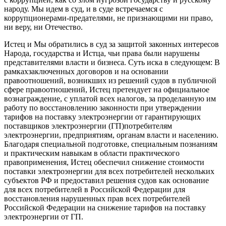
народу.
Мы идем в суд, и в суде встречаемся с
коррупционерами
-предателями
, не признающими ни право,
ни веру
, ни Отечество
.
Истец и
Мы
обратились в суд за защитой законных интересов
Народа, государства и
Истца
, чьи права были нарушены
представителями власти и бизнеса
.
Суть
иска в следующем:
В
рамках
заключенны
х
договор
ов
и на основании
правоотношений
,
возникших из решений судов в публичной
сфере правоотношений,
Истец претендует на
официальное
вознаграждение
, с уплатой всех налогов,
за проделанную им
работу по восстановлению законности при утверждении
тарифов на поставку электроэнергии от
гарантирующих
поставщиков электроэнергии (
ГП
)
потребителям
электроэнергии, предприятиям, органам власти и населению.
Благодаря специальной подготовке, специальным познаниям
и практическим навыкам в области практического
правоприменения
, Истец обеспечил снижение стоимости
поставки электроэнергии для всех потребителей нескольких
субъектов РФ и предоставил решения судов как основание
для всех потребителей в Российской Федерации для
восстановления нарушенных прав всех потребителей
Российской Федерации на снижение тарифов на поставку
электроэнергии от ГП.