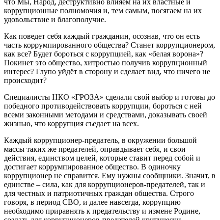
что Мы, Народ, деструктивно влияем на их властные
и
коррупционные
полномочия и, тем самым, посягаем на их
удовольствие и
благополучие.
Как поведет себя каждый гражданин,
ос
о
знав, что он есть
часть
коррумпированно
го
обществ
а
? Стан
е
т коррупционер
ом
,
как все
? Буд
е
т бороться с коррупцией
, как «белая ворона»
?
Покин
е
т это общество,
хитростью
получив коррупционный
интерес?
Глупо у
йд
ё
т в сторону и сдела
е
т вид, что ничего не
происходит?
Специалисты НКО «ГРОЗА»
сделали свой выбор и готовы
до
победного
противодействовать коррупции, бороться с ней
всеми законными методами и средствами, доказывать своей
жизнью,
что коррупция съедает на всех.
Каждый
коррупционер
-предатель
, в окружении большой
массы таких же
предателей
, оправдывает себя, и свои
действия, единством целей, которые ставит
перед
с
обой
и
достигает коррумпированное общество. В одиночку
коррупционер
не справится.
Ему нужны с
ообщники
.
Значит, в
единстве – сила, как для коррупционеров
-предателей
, так и
для честных и патриотичных
граждан
общества. Строго
говоря, в период СВО, и
далее
навсегда, коррупцию
необходимо приравнять к предательству и измене Родине
,
создать для коррупционеров
-предателей
критически