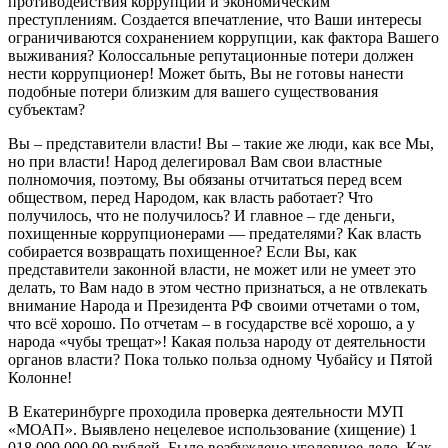
противодействия коррупции и экономическим
преступлениям. Создается впечатление, что Ваши интересы
огранич
и
ваются сохранением коррупции, как фактора Вашего
выживания
?
Колоссальные
репутационные
потери должен
нести коррупционер
!
Может быть
,
Вы
не готовы нанести
подобные потери близким для вашего существования
субъектам?
Вы – п
редставители власти
!
Вы –
такие же люди, как все
Мы,
но при власти!
Народ делегировал
Вам
свои властные
полномочия, поэтому,
Вы
обязаны отчитаться перед всем
обществом,
перед Народом,
как власть работает
? Ч
то
получилось, что не получилось
?
И
главное – где деньги,
похищенные коррупционерами —
предателями? Как власть
собирается
возвращать
похищенное
? Если
Вы, как
представители законной власти,
не может или не умеет это
делать,
то Вам
надо в этом
честно
пр
изнаться, а не отвлекать
внимание Н
арод
а
и Президент
а
РФ сво
и
ми отчетами
о том
,
что всё хорошо. По отчетам – в государстве всё хорошо, а у
народа «чубы трещат»
!
Какая польза народу от деятельности
органов власти?
Пока только п
ольза
одному
Чубайсу и
П
ятой
Колонне!
В Екатеринбурге проходила проверка деятельности МУП
«МОАП». Выявлено нецелевое использование (хищение) 1
018 000 000,00 рублей.
Было в
озбуждено уголовное дело. Как