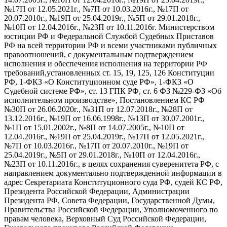
№17П от 12.05.2021г., №7П от 10.03.2016г., №17П от
20.07.2010г., №19П от 25.04.2019г., №5П от 29.01.2018г.,
№10П от 12.04.2016г., №23П от 10.11.2016г. Министерством
юстиции РФ и Федеральной Службой Судебных Приставов
РФ на всей территории РФ и всеми участниками публичных
правоотношений, с документальным подтверждением
исполнения и обеспечения исполнения на территории РФ
требований
,
установленных ст. 15, 19, 125, 126 Конституции
РФ, 1-ФКЗ «О Конституционном суде РФ», 1-ФКЗ «О
Судебной системе РФ», ст. 13 ГПК РФ, ст
.
6 ФЗ №229-ФЗ «Об
исполнительном производстве», Постановлени
ем
КС РФ
№30П от 26.06.2020г., №31П от 12.07.2018г., №28П от
13.12.2016г., №19П от 16.06.1998г., №13П от 30.07.2001г.,
№1П от 15.01.2002г., №8П от 14.07.2005г., №10П от
12.04.2016г., №19П от 25.04.2019г., №17П от 12.05.2021г.,
№7П от 10.03.2016г., №17П от 20.07.2010г., №19П от
25.04.2019г., №5П от 29.01.2018г., №10П от 12.04.2016г.,
№23П от 10.11.2016г.
,
в целях сохранения суверенитета РФ, с
направлением
документально подтвержденной
информации
в
адрес Секретариата Конституционного суда РФ, судей КС РФ,
Президента Российской Федерации, Администрации
Президента РФ, Совета Федерации, Государственной Думы,
Правительства Российской Федерации, Уполномоченного по
правам человека, Верховный Суд Российской Федерации,