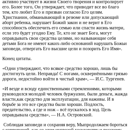
активно участвует в жизни Своего творения и контролирует
его. Более того, Он утверждает, что приводит все во благо
тем, кто любит Его и призван согласно Его целям.
Христианин, обманывающий в резюме или допускающий
аборт ребенка, нарушает Божий закон и не верит в Его
способность обеспечить его семью или спасти жизнь матери,
если это будет угодно Ему.
Те, кто не знает Бога, могут
оправдывать свои средства целями, но называющие себя
детьми Бога не имеют каких-либо оснований нарушать Божьи
заповеди, отвергать Его высшие цели и позорить Его Имя
»
.
Конец цитаты.
«О
дни утверждают, что всякое средство хорошо, лишь бы
достигнуть цели. Неправда! С ногами, осквернёнными грязью
дороги, недостойно войти в чистый храм
»
,
— И.С. Тургенев.
«
И везде и всюду единственными стремлениями, которыми
руководился молодой человек
буржуазии, б
ыли деньги, жажда
власти
,
как средство для эксплуатации, для наживы. И в
борьбе за это все средства были хороши. Подлос
ть,
предательство, а где и нож –
всё пускалось в ход. Цель
оправдывала средства
»
,
— Н.А. Островский.
Соблюдая заповеди и сохраняя веру,
Мы
продолжаем бороться
с коррупцией, как со злом
и
угрозой государству и русскому