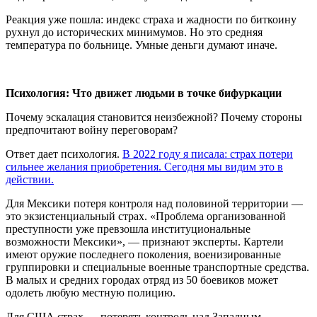
Реакция уже пошла: индекс страха и жадности по биткоину
рухнул до исторических минимумов. Но это средняя
температура по больнице. Умные деньги думают иначе.
Психология: Что движет людьми в точке бифуркации
Почему эскалация становится неизбежной? Почему стороны
предпочитают войну переговорам?
Ответ дает психология.
В 2022 году я писала: страх потери
сильнее желания приобретения. Сегодня мы видим это в
действии.
Для Мексики потеря контроля над половиной территории —
это экзистенциальный страх. «Проблема организованной
преступности уже превзошла институциональные
возможности Мексики», — признают эксперты. Картели
имеют оружие последнего поколения, военизированные
группировки и специальные военные транспортные средства.
В малых и средних городах отряд из 50 боевиков может
одолеть любую местную полицию.
Для США страх — потерять контроль над Западным