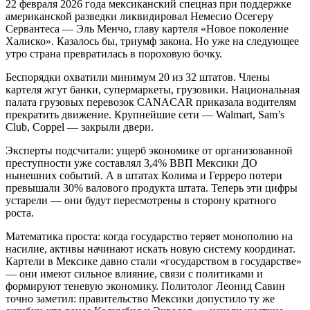
22 февраля 2026 года мексиканский спецназ при поддержке
американской разведки ликвидировал Немесио Осегеру
Сервантеса — Эль Менчо, главу картеля «Новое поколение
Халиско». Казалось бы, триумф закона. Но уже на следующее
утро страна превратилась в пороховую бочку.
Беспорядки охватили минимум 20 из 32 штатов. Члены
картеля жгут банки, супермаркеты, грузовики. Национальная
палата грузовых перевозок CANACAR приказала водителям
прекратить движение. Крупнейшие сети — Walmart, Sam’s
Club, Coppel — закрыли двери.
Эксперты подсчитали: ущерб экономике от организованной
преступности уже составлял 3,4% ВВП Мексики ДО
нынешних событий. А в штатах Колима и Герреро потери
превышали 30% валового продукта штата. Теперь эти цифры
устарели — они будут пересмотрены в сторону кратного
роста.
Математика проста: когда государство теряет монополию на
насилие, активы начинают искать новую систему координат.
Картели в Мексике давно стали «государством в государстве»
— они имеют сильное влияние, связи с политиками и
формируют теневую экономику. Политолог Леонид Савин
точно заметил: правительство Мексики допустило ту же