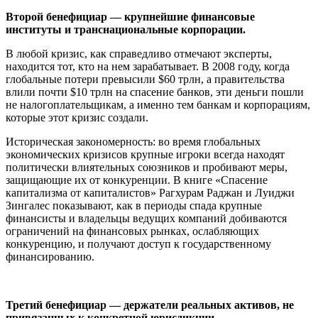
Второй бенефициар — крупнейшие финансовые
институты и транснациональные корпорации.
В любой кризис, как справедливо отмечают эксперты,
находится тот, кто на нем зарабатывает. В 2008 году, когда
глобальные потери превысили $60 трлн, а правительства
влили почти $10 трлн на спасение банков, эти деньги пошли
не налогоплательщикам, а именно тем банкам и корпорациям,
которые этот кризис создали.
Историческая закономерность: во время глобальных
экономических кризисов крупные игроки всегда находят
политически влиятельных союзников и пробивают меры,
защищающие их от конкуренции. В книге «Спасение
капитализма от капиталистов» Рагхурам Раджан и Луиджи
Зингалес показывают, как в периоды спада крупные
финансисты и владельцы ведущих компаний добиваются
ограничений на финансовых рынках, ослабляющих
конкуренцию, и получают доступ к государственному
финансированию.
Третий бенефициар — держатели реальных активов, не
привязанных к конкретной юрисдикции.