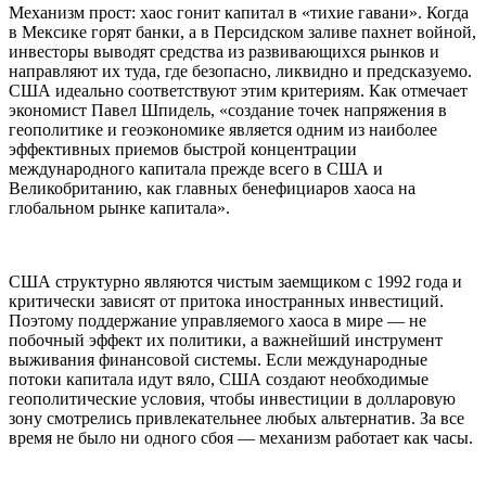
Механизм прост: хаос гонит капитал в «тихие гавани». Когда
в Мексике горят банки, а в Персидском заливе пахнет войной,
инвесторы выводят средства из развивающихся рынков и
направляют их туда, где безопасно, ликвидно и предсказуемо.
США идеально соответствуют этим критериям. Как отмечает
экономист Павел Шпидель, «создание точек напряжения в
геополитике и геоэкономике является одним из наиболее
эффективных приемов быстрой концентрации
международного капитала прежде всего в США и
Великобританию, как главных бенефициаров хаоса на
глобальном рынке капитала».
США структурно являются чистым заемщиком с 1992 года и
критически зависят от притока иностранных инвестиций.
Поэтому поддержание управляемого хаоса в мире — не
побочный эффект их политики, а важнейший инструмент
выживания финансовой системы. Если международные
потоки капитала идут вяло, США создают необходимые
геополитические условия, чтобы инвестиции в долларовую
зону смотрелись привлекательнее любых альтернатив. За все
время не было ни одного сбоя — механизм работает как часы.