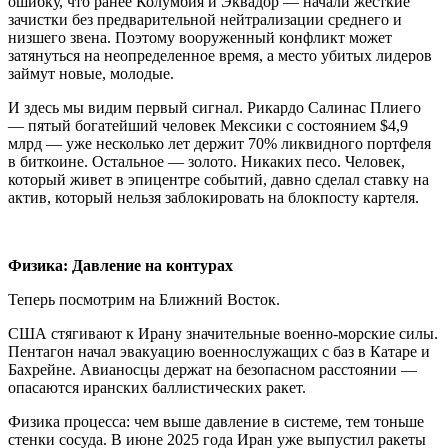
ошибку, что ранее Колумбия и Эквадор — начали жесткие
зачистки без предварительной нейтрализации среднего и
низшего звена. Поэтому вооруженный конфликт может
затянуться на неопределенное время, а место убитых лидеров
займут новые, молодые.
И здесь мы видим первый сигнал. Рикардо Салинас Плиего
— пятый богатейший человек Мексики с состоянием $4,9
млрд — уже несколько лет держит 70% ликвидного портфеля
в биткоине. Остальное — золото. Никаких песо. Человек,
который живет в эпицентре событий, давно сделал ставку на
актив, который нельзя заблокировать на блокпосту картеля.
Физика: Давление на контурах
Теперь посмотрим на Ближний Восток.
США стягивают к Ирану значительные военно-морские силы.
Пентагон начал эвакуацию военнослужащих с баз в Катаре и
Бахрейне. Авианосцы держат на безопасном расстоянии —
опасаются иранских баллистических ракет.
Физика процесса: чем выше давление в системе, тем тоньше
стенки сосуда. В июне 2025 года Иран уже выпустил ракеты