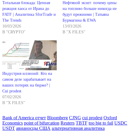
Тотальная блокада: Цепная
Нефтяной экзит: почему цены
реакция хаоса от Ирана до
на топливо больше никогда не
FATF | Аналитика SforTrade и
будут прежними | Татьяна
The Trends
Бурмагина & EWA
10/03/2026
13/03/2026
В "CRYPTO"
В "X FILES"
Индустрия иллюзий: Кто на
самом деле зарабатывает на
ваших потерях на бирже? |
Cui prodest
07/02/2026
В "X FILES"
Bank of America отчет
Bloomberg
CJNG
cui prodest
Oxford
Economics
point of bifurcation
Reuters
TBTF
too big to fail
USDC
USDT
авианосцы США
альтернативная аналитика