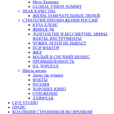
Мото Хроника
GLOBAL VISION SUMMIT
ЗНАК КАЧЕСТВА
ЖИЗНЬ ЗАМЕЧАТЕЛЬНЫХ ЛЮДЕЙ
СТРАТЕГИЯ ПРЕОБРАЖЕНИЯ РОССИИ
КУДА ЕДЕМ?
ЖИВАЯ ДК
ДОЛГОЛЕТИЕ И БЕССМЕРТИЕ. МИФЫ.
ФАКТЫ. ИНСТРУМЕНТЫ
ЧУЖИХ ДЕТЕЙ НЕ БЫВАЕТ
ПСИ ФАКТОР
ЖКХ
МАЛЫЙ И СРЕДНИЙ БИЗНЕС
ПРОМЫШЛЕННОСТЬ
НА ДОРОГАХ
Школа жизни
Люди так думают
ФАКТЫ
ПОЭЗИЯ
ХОРОШЕЕ КИНО
ОТРАЖЕНИЕ
ЛАЙФХАК
LIVE STUDIO
ПРАЙС
КОАЛИЦИЯ СТРАННИКОВ ВО ВРЕМЕНИ