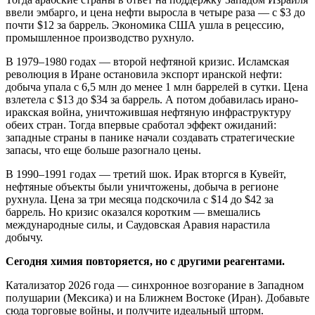
ввели эмбарго, и цена нефти выросла в четыре раза — с $3 до
почти $12 за баррель. Экономика США ушла в рецессию,
промышленное производство рухнуло.
В 1979–1980 годах — второй нефтяной кризис. Исламская
революция в Иране остановила экспорт иранской нефти:
добыча упала с 6,5 млн до менее 1 млн баррелей в сутки. Цена
взлетела с $13 до $34 за баррель. А потом добавилась ирано-
иракская война, уничтожившая нефтяную инфраструктуру
обеих стран. Тогда впервые сработал эффект ожиданий:
западные страны в панике начали создавать стратегические
запасы, что еще больше разогнало цены.
В 1990–1991 годах — третий шок. Ирак вторгся в Кувейт,
нефтяные объекты были уничтожены, добыча в регионе
рухнула. Цена за три месяца подскочила с $14 до $42 за
баррель. Но кризис оказался коротким — вмешались
международные силы, и Саудовская Аравия нарастила
добычу.
Сегодня химия повторяется, но с другими реагентами.
Катализатор 2026 года — синхронное возгорание в Западном
полушарии (Мексика) и на Ближнем Востоке (Иран). Добавьте
сюда торговые войны, и получите идеальный шторм.