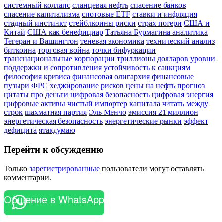
системный коллапс
сланцевая нефть
спасение банков
спасение капитализма
спотовые ETF
ставки и инфляция
стадный инстинкт
стейблкоины риски
страх потери
США и
Китай
США как бенефициар
Татьяна Бурмагина аналитика
Тегеран и Вашингтон
теневая экономика
технический анализ
биткоина
торговая война
точки бифуркации
транснациональные корпорации
триллионы долларов
уровни
поддержки и сопротивления
устойчивость к санкциям
философия кризиса
финансовая олигархия
финансовые
пузыри
ФРС
хеджирование рисков
цены на нефть прогноз
цитаты про деньги
цифровая безопасность
цифровая энергия
цифровые активы
чистый импортер капитала
читать между
строк
шахматная партия
Эль Менчо
эмиссия 21 миллион
энергетическая безопасность
энергетические рынки
эффект
дефицита
ятакдумаю
Перейти к обсуждению
Только
зарегистрированные
пользователи могут оставлять
комментарии.
Общение в WhatsApp