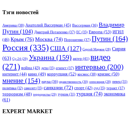
Тэги новостей
Владимир
Анатолий Вассерман
(45)
Америка
(38)
Вассерман
(36)
Путин
(104)
Европа
(53)
ИГИЛ
Дмитрий Потапенко
(37)
ЕС
(35)
Путин
(164)
Крым
(76)
Москва
(74)
(46)
Порошенко
(37)
Россия
(335)
США
(127)
Сирия
Сергей Марков
(28)
видео
Украина
(159)
(63)
актер
(41)
Су-24
(29)
(271)
интервью
(200)
война
(43)
дети
(35)
египет
(37)
коррупция
(52)
кино
(49)
кризис
(50)
интернет
(44)
космос
(38)
мнение
(154)
наука
(36)
нравственность
(30)
певец
(31)
оппозиция
(28)
санкции
(72)
спорт
(42)
самолет
(35)
суд
(35)
теракт
(37)
политика
(32)
турция
(74)
экономика
терроризм
(48)
террористы
(29)
туризм
(31)
(61)
EXPERT MARKET