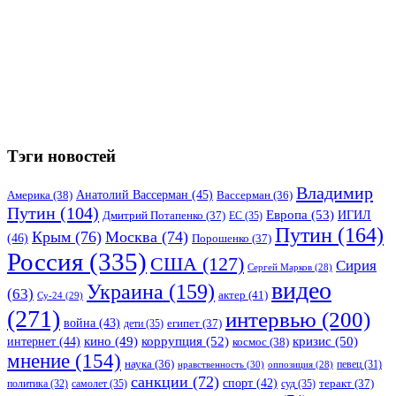
Тэги новостей
Владимир
Анатолий Вассерман
(45)
Америка
(38)
Вассерман
(36)
Путин
(104)
Европа
(53)
ИГИЛ
Дмитрий Потапенко
(37)
ЕС
(35)
Путин
(164)
Крым
(76)
Москва
(74)
(46)
Порошенко
(37)
Россия
(335)
США
(127)
Сирия
Сергей Марков
(28)
видео
Украина
(159)
(63)
актер
(41)
Су-24
(29)
(271)
интервью
(200)
война
(43)
дети
(35)
египет
(37)
коррупция
(52)
кино
(49)
кризис
(50)
интернет
(44)
космос
(38)
мнение
(154)
наука
(36)
нравственность
(30)
певец
(31)
оппозиция
(28)
санкции
(72)
спорт
(42)
самолет
(35)
суд
(35)
теракт
(37)
политика
(32)