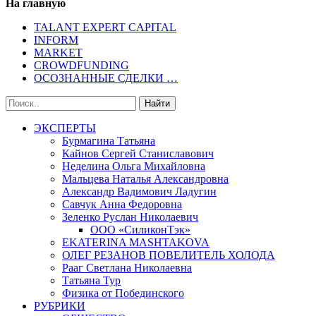
На главную
TALANT EXPERT CAPITAL
INFORM
MARKET
CROWDFUNDING
ОСОЗНАННЫЕ СДЕЛКИ …
ЭКСПЕРТЫ
Бурмагина Татьяна
Кайнов Сергей Станиславович
Неделина Ольга Михайловна
Мальцева Наталья Александровна
Александр Вадимович Ладугин
Савчук Анна Федоровна
Зеленко Руслан Николаевич
ООО «СиликонТэк»
EKATERINA MASHTAKOVA
ОЛЕГ РЕЗАНОВ ПОВЕЛИТЕЛЬ ХОЛОДА
Рааг Светлана Николаевна
Татьяна Тур
Физика от Побединского
РУБРИКИ