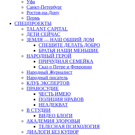
Уфа
Санкт-Петербург
Ростов-на-Дону
Пермь
СПЕЦПРОЕКТЫ
TALANT CAPITAL
ДЕТИ СЕЙЧАС
ЗЕМЛЯ — НАШ ОБЩИЙ ДОМ
СПЕШИТЕ ДЕЛАТЬ ДОБРО
БРАТЬЯ НАШИ МЕНЬШИЕ
НАРОДНЫЙ ГЕРОЙ
ПРИЧУДНАЯ СЕМЕЙКА
Сказ о Петре и Февронии
Народный Журналист
Народный писатель
КЛУБ ЭКСПЕРТОВ
ПРАВОСУДИЕ
ЧЕСТЬ ИМЕЮ
ПОЛИЦИЯ НРАВОВ
НЕАДЕКВАТ
В СТУДИИ
ВИДЕО БЛОГИ
АКАДЕМИЯ ЗДОРОВЬЯ
ТЕЛЕСНАЯ ПСИХОЛОГИЯ
ДИАЛОГИ БЕЗ КУПЮР