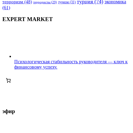
турция
(74)
экономика
терроризм
(48)
террористы
(29)
туризм
(31)
(61)
EXPERT MARKET
Психологическая стабильность руководителя — ключ к
финансовому успеху.
эфир