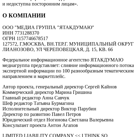
и недоступна посторонним лицам».
О КОМПАНИИ
ООО "МЕДИА ГРУППА "ЯТАКДУМАЮ"
ИНН 7731288370
ОГРН 1157746678517
127572, Г.МОСКВА, ВН.ТЕР.Г. МУНИЦИПАЛЬНЫЙ ОКРУГ
ЛИАНОЗОВО, УЛ ЧЕРЕПОВЕЦКАЯ, Д. 15, КВ. 66
Федеральное информационное агентство ЯТАКДУМАЮ
медиагруппа представляет: слияние информационного потока
экспертной информации по 100 разнообразным тематическим
направлением и маркетплейс.
Автор проекта, генеральный директор Сергей Кайнов
Коммерческий директор Марина Гришина
Главный редактор Анна Савчук
Шеф редактор Татьяна Бурмагина
Исполнительный директор Виктор Парубин
Директор по развитию Павел Петров
Юридический отдел Ногинова Светлана Валерьевна
Консультант проекта Антон Агапов
LIMITED LIABILITY COMPANY << I THINK SO