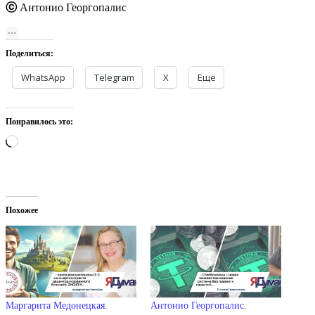
ⓒ
Антонио Георгопалис
Поделиться:
WhatsApp
Telegram
X
Ещё
Понравилось это:
Загрузка…
Похожее
Маргарита Медонецкая.
Антонио Георгопалис.