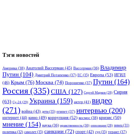
Тэги новостей
Владимир
Анатолий Вассерман
(45)
Америка
(38)
Вассерман
(36)
Путин
(104)
Европа
(53)
ИГИЛ
Дмитрий Потапенко
(37)
ЕС
(35)
Путин
(164)
Крым
(76)
Москва
(74)
(46)
Порошенко
(37)
Россия
(335)
США
(127)
Сирия
Сергей Марков
(28)
видео
Украина
(159)
(63)
актер
(41)
Су-24
(29)
(271)
интервью
(200)
война
(43)
дети
(35)
египет
(37)
коррупция
(52)
кино
(49)
кризис
(50)
интернет
(44)
космос
(38)
мнение
(154)
наука
(36)
нравственность
(30)
певец
(31)
оппозиция
(28)
санкции
(72)
спорт
(42)
самолет
(35)
суд
(35)
теракт
(37)
политика
(32)