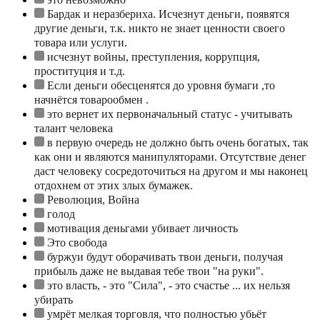
Бардак и неразбериха. Исчезнут деньги, появятся
другие деньги, т.к. никто не знает ценности своего
товара или услуги.
исчезнут войны, преступления, коррупция,
проституция и т.д.
Если деньги обесценятся до уровня бумаги ,то
начнётся товарообмен .
это вернет их первоначальный статус - учитывать
талант человека
в первую очередь не должно быть очень богатых, так
как они и являются манипуляторами. Отсутствие денег
даст человеку сосредоточиться на другом и мы наконец
отдохнем от этих злых бумажек.
Революция, Война
голод
мотивация деньгами убивает личность
Это свобода
буржуи будут оборачивать твои деньги, получая
прибыль даже не выдавая тебе твои "на руки".
это власть, - это "Сила", - это счастье ... их нельзя
убирать
умрёт мелкая торговля, что полностью убьёт