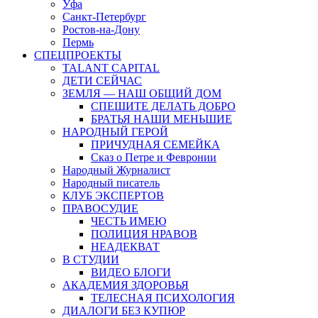
Уфа
Санкт-Петербург
Ростов-на-Дону
Пермь
СПЕЦПРОЕКТЫ
TALANT CAPITAL
ДЕТИ СЕЙЧАС
ЗЕМЛЯ — НАШ ОБЩИЙ ДОМ
СПЕШИТЕ ДЕЛАТЬ ДОБРО
БРАТЬЯ НАШИ МЕНЬШИЕ
НАРОДНЫЙ ГЕРОЙ
ПРИЧУДНАЯ СЕМЕЙКА
Сказ о Петре и Февронии
Народный Журналист
Народный писатель
КЛУБ ЭКСПЕРТОВ
ПРАВОСУДИЕ
ЧЕСТЬ ИМЕЮ
ПОЛИЦИЯ НРАВОВ
НЕАДЕКВАТ
В СТУДИИ
ВИДЕО БЛОГИ
АКАДЕМИЯ ЗДОРОВЬЯ
ТЕЛЕСНАЯ ПСИХОЛОГИЯ
ДИАЛОГИ БЕЗ КУПЮР