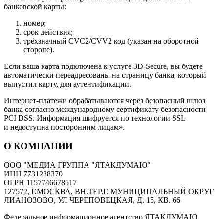
банковской карты:
номер;
срок действия;
трёхзначный CVC2/CVV2 код (указан на оборотной
стороне).
Если ваша карта подключена к услуге 3D-Secure, вы будете
автоматически переадресованы на страницу банка, который
выпустил карту, для аутентификации.
Интернет-платежи обрабатываются через безопасный шлюз
банка согласно международному сертификату безопасности
PCI DSS. Информация шифруется по технологии SSL
и недоступна посторонним лицам».
О КОМПАНИИ
ООО "МЕДИА ГРУППА "ЯТАКДУМАЮ"
ИНН 7731288370
ОГРН 1157746678517
127572, Г.МОСКВА, ВН.ТЕР.Г. МУНИЦИПАЛЬНЫЙ ОКРУГ
ЛИАНОЗОВО, УЛ ЧЕРЕПОВЕЦКАЯ, Д. 15, КВ. 66
Федеральное информационное агентство ЯТАКДУМАЮ