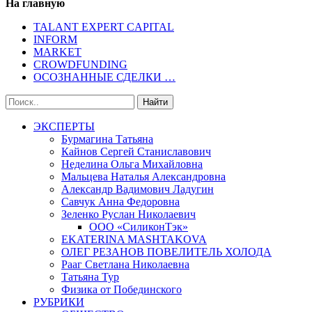
На главную
TALANT EXPERT CAPITAL
INFORM
MARKET
CROWDFUNDING
ОСОЗНАННЫЕ СДЕЛКИ …
ЭКСПЕРТЫ
Бурмагина Татьяна
Кайнов Сергей Станиславович
Неделина Ольга Михайловна
Мальцева Наталья Александровна
Александр Вадимович Ладугин
Савчук Анна Федоровна
Зеленко Руслан Николаевич
ООО «СиликонТэк»
EKATERINA MASHTAKOVA
ОЛЕГ РЕЗАНОВ ПОВЕЛИТЕЛЬ ХОЛОДА
Рааг Светлана Николаевна
Татьяна Тур
Физика от Побединского
РУБРИКИ