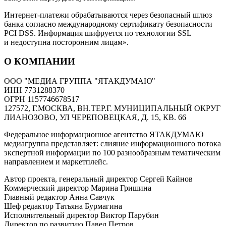
Интернет-платежи обрабатываются через безопасный шлюз
банка согласно международному сертификату безопасности
PCI DSS. Информация шифруется по технологии SSL
и недоступна посторонним лицам».
О КОМПАНИИ
ООО "МЕДИА ГРУППА "ЯТАКДУМАЮ"
ИНН 7731288370
ОГРН 1157746678517
127572, Г.МОСКВА, ВН.ТЕР.Г. МУНИЦИПАЛЬНЫЙ ОКРУГ
ЛИАНОЗОВО, УЛ ЧЕРЕПОВЕЦКАЯ, Д. 15, КВ. 66
Федеральное информационное агентство ЯТАКДУМАЮ
медиагруппа представляет: слияние информационного потока
экспертной информации по 100 разнообразным тематическим
направлением и маркетплейс.
Автор проекта, генеральный директор Сергей Кайнов
Коммерческий директор Марина Гришина
Главный редактор Анна Савчук
Шеф редактор Татьяна Бурмагина
Исполнительный директор Виктор Парубин
Директор по развитию Павел Петров