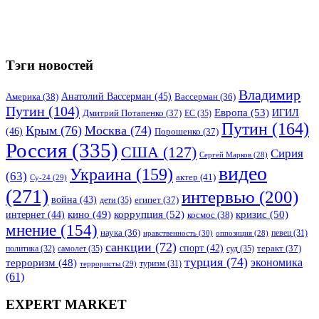
Тэги новостей
Владимир
Анатолий Вассерман
(45)
Америка
(38)
Вассерман
(36)
Путин
(104)
Европа
(53)
ИГИЛ
Дмитрий Потапенко
(37)
ЕС
(35)
Путин
(164)
Крым
(76)
Москва
(74)
(46)
Порошенко
(37)
Россия
(335)
США
(127)
Сирия
Сергей Марков
(28)
видео
Украина
(159)
(63)
актер
(41)
Су-24
(29)
(271)
интервью
(200)
война
(43)
дети
(35)
египет
(37)
коррупция
(52)
кино
(49)
кризис
(50)
интернет
(44)
космос
(38)
мнение
(154)
наука
(36)
нравственность
(30)
певец
(31)
оппозиция
(28)
санкции
(72)
спорт
(42)
самолет
(35)
суд
(35)
теракт
(37)
политика
(32)
турция
(74)
экономика
терроризм
(48)
террористы
(29)
туризм
(31)
(61)
EXPERT MARKET