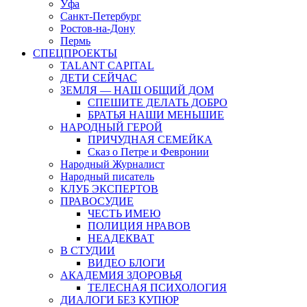
Уфа
Санкт-Петербург
Ростов-на-Дону
Пермь
СПЕЦПРОЕКТЫ
TALANT CAPITAL
ДЕТИ СЕЙЧАС
ЗЕМЛЯ — НАШ ОБЩИЙ ДОМ
СПЕШИТЕ ДЕЛАТЬ ДОБРО
БРАТЬЯ НАШИ МЕНЬШИЕ
НАРОДНЫЙ ГЕРОЙ
ПРИЧУДНАЯ СЕМЕЙКА
Сказ о Петре и Февронии
Народный Журналист
Народный писатель
КЛУБ ЭКСПЕРТОВ
ПРАВОСУДИЕ
ЧЕСТЬ ИМЕЮ
ПОЛИЦИЯ НРАВОВ
НЕАДЕКВАТ
В СТУДИИ
ВИДЕО БЛОГИ
АКАДЕМИЯ ЗДОРОВЬЯ
ТЕЛЕСНАЯ ПСИХОЛОГИЯ
ДИАЛОГИ БЕЗ КУПЮР