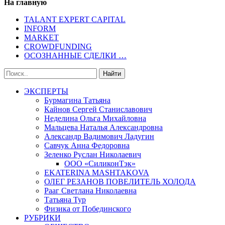
На главную
TALANT EXPERT CAPITAL
INFORM
MARKET
CROWDFUNDING
ОСОЗНАННЫЕ СДЕЛКИ …
ЭКСПЕРТЫ
Бурмагина Татьяна
Кайнов Сергей Станиславович
Неделина Ольга Михайловна
Мальцева Наталья Александровна
Александр Вадимович Ладугин
Савчук Анна Федоровна
Зеленко Руслан Николаевич
ООО «СиликонТэк»
EKATERINA MASHTAKOVA
ОЛЕГ РЕЗАНОВ ПОВЕЛИТЕЛЬ ХОЛОДА
Рааг Светлана Николаевна
Татьяна Тур
Физика от Побединского
РУБРИКИ