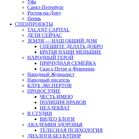
Уфа
Санкт-Петербург
Ростов-на-Дону
Пермь
СПЕЦПРОЕКТЫ
TALANT CAPITAL
ДЕТИ СЕЙЧАС
ЗЕМЛЯ — НАШ ОБЩИЙ ДОМ
СПЕШИТЕ ДЕЛАТЬ ДОБРО
БРАТЬЯ НАШИ МЕНЬШИЕ
НАРОДНЫЙ ГЕРОЙ
ПРИЧУДНАЯ СЕМЕЙКА
Сказ о Петре и Февронии
Народный Журналист
Народный писатель
КЛУБ ЭКСПЕРТОВ
ПРАВОСУДИЕ
ЧЕСТЬ ИМЕЮ
ПОЛИЦИЯ НРАВОВ
НЕАДЕКВАТ
В СТУДИИ
ВИДЕО БЛОГИ
АКАДЕМИЯ ЗДОРОВЬЯ
ТЕЛЕСНАЯ ПСИХОЛОГИЯ
ДИАЛОГИ БЕЗ КУПЮР