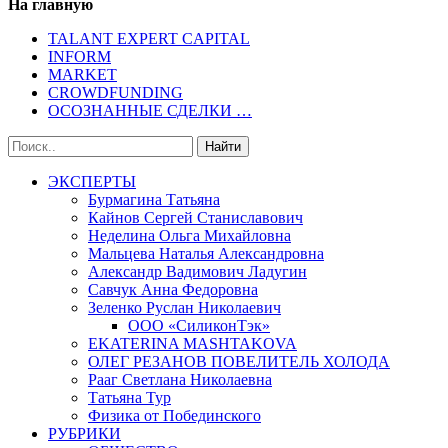
На главную
TALANT EXPERT CAPITAL
INFORM
MARKET
CROWDFUNDING
ОСОЗНАННЫЕ СДЕЛКИ …
ЭКСПЕРТЫ
Бурмагина Татьяна
Кайнов Сергей Станиславович
Неделина Ольга Михайловна
Мальцева Наталья Александровна
Александр Вадимович Ладугин
Савчук Анна Федоровна
Зеленко Руслан Николаевич
ООО «СиликонТэк»
EKATERINA MASHTAKOVA
ОЛЕГ РЕЗАНОВ ПОВЕЛИТЕЛЬ ХОЛОДА
Рааг Светлана Николаевна
Татьяна Тур
Физика от Побединского
РУБРИКИ