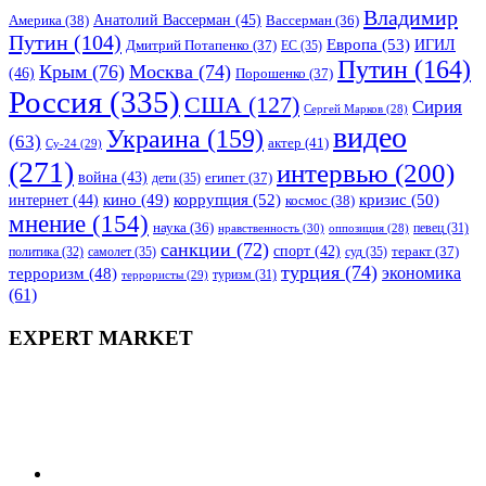
Владимир
Анатолий Вассерман
(45)
Америка
(38)
Вассерман
(36)
Путин
(104)
Европа
(53)
ИГИЛ
Дмитрий Потапенко
(37)
ЕС
(35)
Путин
(164)
Крым
(76)
Москва
(74)
(46)
Порошенко
(37)
Россия
(335)
США
(127)
Сирия
Сергей Марков
(28)
видео
Украина
(159)
(63)
актер
(41)
Су-24
(29)
(271)
интервью
(200)
война
(43)
дети
(35)
египет
(37)
коррупция
(52)
кино
(49)
кризис
(50)
интернет
(44)
космос
(38)
мнение
(154)
наука
(36)
нравственность
(30)
певец
(31)
оппозиция
(28)
санкции
(72)
спорт
(42)
самолет
(35)
суд
(35)
теракт
(37)
политика
(32)
турция
(74)
экономика
терроризм
(48)
террористы
(29)
туризм
(31)
(61)
EXPERT MARKET