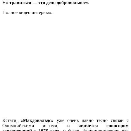
Но
травиться — это дело добровольное
«.
Полное видео интервью:
Кстати,
«Макдональдс»
уже очень давно тесно связан с
Олимпийскими играми, и
является спонсором
соревнований с 1976 года
, и будет функционировать как