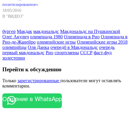
спортивных федераций.
политизированное».
Также, никакие
18/05/2016
официальные…
В "ВИДЕО"
бургер
Макдак
макдональдс
Макдональдс на Пушкинской
Олег Акулич
олимпиада 1980
Олимпиада в Рио
Олимпиада в
Рио-де-Жанейро
олимпийские игры
Олимпийские игры 2018
олимпийцы
Оля Данка
очередб в Макдональдс
очередь
первый макдональдс
Рио
спортсмены
СССР
фаст-фуд
холестерин
Перейти к обсуждению
Только
зарегистрированные
пользователи могут оставлять
комментарии.
Общение в WhatsApp