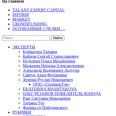
На главную
TALANT EXPERT CAPITAL
INFORM
MARKET
CROWDFUNDING
ОСОЗНАННЫЕ СДЕЛКИ …
ЭКСПЕРТЫ
Бурмагина Татьяна
Кайнов Сергей Станиславович
Неделина Ольга Михайловна
Мальцева Наталья Александровна
Александр Вадимович Ладугин
Савчук Анна Федоровна
Зеленко Руслан Николаевич
ООО «СиликонТэк»
EKATERINA MASHTAKOVA
ОЛЕГ РЕЗАНОВ ПОВЕЛИТЕЛЬ ХОЛОДА
Рааг Светлана Николаевна
Татьяна Тур
Физика от Побединского
РУБРИКИ