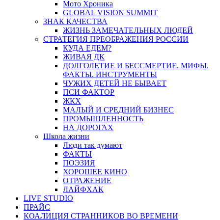
Мото Хроника
GLOBAL VISION SUMMIT
ЗНАК КАЧЕСТВА
ЖИЗНЬ ЗАМЕЧАТЕЛЬНЫХ ЛЮДЕЙ
СТРАТЕГИЯ ПРЕОБРАЖЕНИЯ РОССИИ
КУДА ЕДЕМ?
ЖИВАЯ ДК
ДОЛГОЛЕТИЕ И БЕССМЕРТИЕ. МИФЫ.
ФАКТЫ. ИНСТРУМЕНТЫ
ЧУЖИХ ДЕТЕЙ НЕ БЫВАЕТ
ПСИ ФАКТОР
ЖКХ
МАЛЫЙ И СРЕДНИЙ БИЗНЕС
ПРОМЫШЛЕННОСТЬ
НА ДОРОГАХ
Школа жизни
Люди так думают
ФАКТЫ
ПОЭЗИЯ
ХОРОШЕЕ КИНО
ОТРАЖЕНИЕ
ЛАЙФХАК
LIVE STUDIO
ПРАЙС
КОАЛИЦИЯ СТРАННИКОВ ВО ВРЕМЕНИ