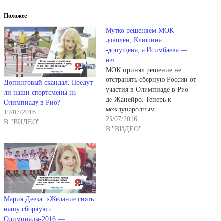
Похожее
Мутко решением МОК
доволен, Клишина
-допущена, а Исимбаева —
нет.
МОК принял решение не
отстранять сборную России от
Допинговый скандал. Поедут
участия в Олимпиаде в Рио-
ли наши спортсмены на
де-Жанейро. Теперь к
Олимпиаду в Рио?
международным
19/07/2016
соревнованиям будут
25/07/2016
В "ВИДЕО"
допущены конкретные
В "ВИДЕО"
спортсмены, не уличенные в
допинге. МОК обязал всех
членов российской
олимпийской сборной пройти
дополнительную
антидопинговую проверку.
Более того, наши спортсмены
Мария Деева: «Желание снять
смогут выступить только с
нашу сборную с
одобрения международных
Олимпиады-2016 —