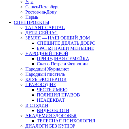
Уфа
Санкт-Петербург
Ростов-на-Дону
Пермь
СПЕЦПРОЕКТЫ
TALANT CAPITAL
ДЕТИ СЕЙЧАС
ЗЕМЛЯ — НАШ ОБЩИЙ ДОМ
СПЕШИТЕ ДЕЛАТЬ ДОБРО
БРАТЬЯ НАШИ МЕНЬШИЕ
НАРОДНЫЙ ГЕРОЙ
ПРИЧУДНАЯ СЕМЕЙКА
Сказ о Петре и Февронии
Народный Журналист
Народный писатель
КЛУБ ЭКСПЕРТОВ
ПРАВОСУДИЕ
ЧЕСТЬ ИМЕЮ
ПОЛИЦИЯ НРАВОВ
НЕАДЕКВАТ
В СТУДИИ
ВИДЕО БЛОГИ
АКАДЕМИЯ ЗДОРОВЬЯ
ТЕЛЕСНАЯ ПСИХОЛОГИЯ
ДИАЛОГИ БЕЗ КУПЮР