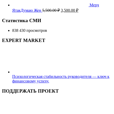
Мерч
Первоначальная
Текущая
ЯтакДумаю Жен
5,500.00
₽
3,500.00
₽
цена
цена:
составляла
3,500.00 ₽.
Статистика СМИ
5,500.00 ₽.
838 430 просмотров
EXPERT MARKET
Психологическая стабильность руководителя — ключ к
финансовому успеху.
ПОДДЕРЖАТЬ ПРОЕКТ