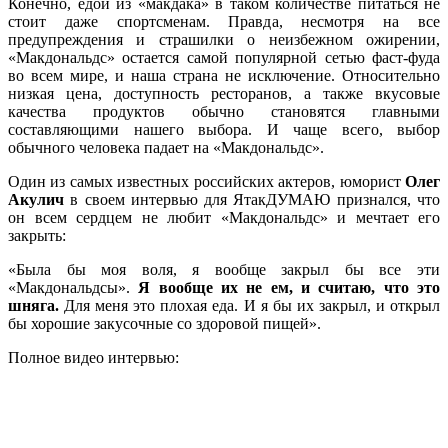
Конечно, едой из «макдака» в таком количестве питаться не
стоит даже спортсменам. Правда, несмотря на все
предупреждения и страшилки о неизбежном ожирении,
«Макдональдс» остается самой популярной сетью фаст-фуда
во всем мире, и наша страна не исключение. Относительно
низкая цена, доступность ресторанов, а также вкусовые
качества продуктов обычно становятся главными
составляющими нашего выбора. И чаще всего, выбор
обычного человека падает на «Макдональдс».
Один из самых известных российских актеров, юморист
Олег
Акулич
в своем интервью для ЯтакДУМАЮ признался, что
он всем сердцем не любит «Макдональдс» и мечтает его
закрыть:
«Была бы моя воля, я вообще закрыл бы все эти
«Макдональдсы».
Я вообще их не ем, и считаю, что это
шняга.
Для меня это плохая еда. И я бы их закрыл, и открыл
бы хорошие закусочные со здоровой пищей».
Полное видео интервью: