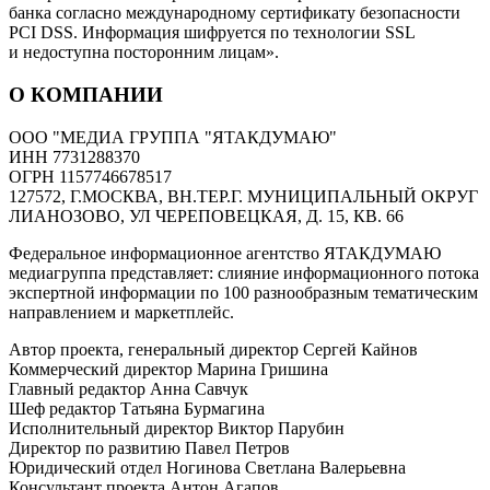
банка согласно международному сертификату безопасности
PCI DSS. Информация шифруется по технологии SSL
и недоступна посторонним лицам».
О КОМПАНИИ
ООО "МЕДИА ГРУППА "ЯТАКДУМАЮ"
ИНН 7731288370
ОГРН 1157746678517
127572, Г.МОСКВА, ВН.ТЕР.Г. МУНИЦИПАЛЬНЫЙ ОКРУГ
ЛИАНОЗОВО, УЛ ЧЕРЕПОВЕЦКАЯ, Д. 15, КВ. 66
Федеральное информационное агентство ЯТАКДУМАЮ
медиагруппа представляет: слияние информационного потока
экспертной информации по 100 разнообразным тематическим
направлением и маркетплейс.
Автор проекта, генеральный директор Сергей Кайнов
Коммерческий директор Марина Гришина
Главный редактор Анна Савчук
Шеф редактор Татьяна Бурмагина
Исполнительный директор Виктор Парубин
Директор по развитию Павел Петров
Юридический отдел Ногинова Светлана Валерьевна
Консультант проекта Антон Агапов