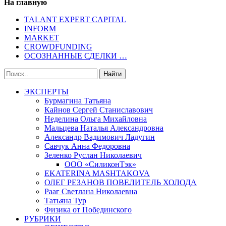
На главную
TALANT EXPERT CAPITAL
INFORM
MARKET
CROWDFUNDING
ОСОЗНАННЫЕ СДЕЛКИ …
ЭКСПЕРТЫ
Бурмагина Татьяна
Кайнов Сергей Станиславович
Неделина Ольга Михайловна
Мальцева Наталья Александровна
Александр Вадимович Ладугин
Савчук Анна Федоровна
Зеленко Руслан Николаевич
ООО «СиликонТэк»
EKATERINA MASHTAKOVA
ОЛЕГ РЕЗАНОВ ПОВЕЛИТЕЛЬ ХОЛОДА
Рааг Светлана Николаевна
Татьяна Тур
Физика от Побединского
РУБРИКИ