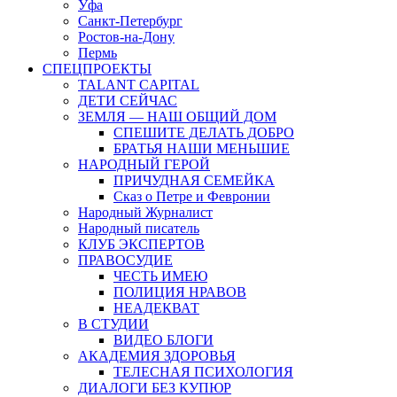
Уфа
Санкт-Петербург
Ростов-на-Дону
Пермь
СПЕЦПРОЕКТЫ
TALANT CAPITAL
ДЕТИ СЕЙЧАС
ЗЕМЛЯ — НАШ ОБЩИЙ ДОМ
СПЕШИТЕ ДЕЛАТЬ ДОБРО
БРАТЬЯ НАШИ МЕНЬШИЕ
НАРОДНЫЙ ГЕРОЙ
ПРИЧУДНАЯ СЕМЕЙКА
Сказ о Петре и Февронии
Народный Журналист
Народный писатель
КЛУБ ЭКСПЕРТОВ
ПРАВОСУДИЕ
ЧЕСТЬ ИМЕЮ
ПОЛИЦИЯ НРАВОВ
НЕАДЕКВАТ
В СТУДИИ
ВИДЕО БЛОГИ
АКАДЕМИЯ ЗДОРОВЬЯ
ТЕЛЕСНАЯ ПСИХОЛОГИЯ
ДИАЛОГИ БЕЗ КУПЮР