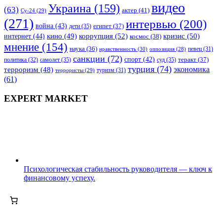
видео
Украина
(159)
(63)
актер
(41)
Су-24
(29)
(271)
интервью
(200)
война
(43)
дети
(35)
египет
(37)
коррупция
(52)
кино
(49)
кризис
(50)
интернет
(44)
космос
(38)
мнение
(154)
наука
(36)
нравственность
(30)
певец
(31)
оппозиция
(28)
санкции
(72)
спорт
(42)
самолет
(35)
суд
(35)
теракт
(37)
политика
(32)
турция
(74)
экономика
терроризм
(48)
террористы
(29)
туризм
(31)
(61)
EXPERT MARKET
Психологическая стабильность руководителя — ключ к
финансовому успеху.