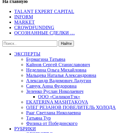
На главную
TALANT EXPERT CAPITAL
INFORM
MARKET
CROWDFUNDING
ОСОЗНАННЫЕ СДЕЛКИ …
ЭКСПЕРТЫ
Бурмагина Татьяна
Кайнов Сергей Станиславович
Неделина Ольга Михайловна
Мальцева Наталья Александровна
Александр Вадимович Ладугин
Савчук Анна Федоровна
Зеленко Руслан Николаевич
ООО «СиликонТэк»
EKATERINA MASHTAKOVA
ОЛЕГ РЕЗАНОВ ПОВЕЛИТЕЛЬ ХОЛОДА
Рааг Светлана Николаевна
Татьяна Тур
Физика от Побединского
РУБРИКИ