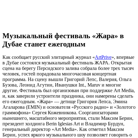
Музыкальный фестиваль «Жара» в
Дубае станет ежегодным
Как сообщает русский элитарный журнал «
ArtPrive
», впервые
в Дубае состоялся музыкальный фестиваль ЖАРА. Открытая
сцена на берегу Персидского залива собрала более трех тысяч
человек, гостей порадовала многочасовая концертная
программа. На сцену вышли Григорий Лепс, Валерия, Ольга
Бузова, Леонид Агутин, Иванушки Int., Maruv и многие
другие. Фестиваль был организован при поддержке Art Media,
и, как заверили устроители праздника, они намерены сделать
его ежегодным. «Жара» — детище Григория Лепса, Эмина
Агаларова (EMIN) и основателя «Русского радио» и «Золотого
граммофона» Сергея Кожевникова. Соорганизаторами
нынешнего, масштабного мероприятия, стали Максим Берин,
президент холдинга Berin Iglesias Art и Владимир Бурдун,
генеральный директор «Art Media». Как отметил Максим
Берин, успех яркого музыкального шоу позволяет говорить о