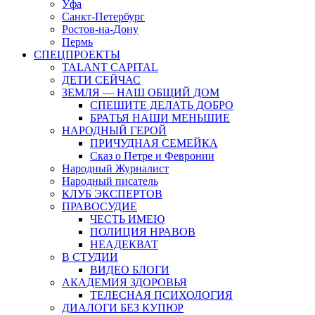
Уфа
Санкт-Петербург
Ростов-на-Дону
Пермь
СПЕЦПРОЕКТЫ
TALANT CAPITAL
ДЕТИ СЕЙЧАС
ЗЕМЛЯ — НАШ ОБЩИЙ ДОМ
СПЕШИТЕ ДЕЛАТЬ ДОБРО
БРАТЬЯ НАШИ МЕНЬШИЕ
НАРОДНЫЙ ГЕРОЙ
ПРИЧУДНАЯ СЕМЕЙКА
Сказ о Петре и Февронии
Народный Журналист
Народный писатель
КЛУБ ЭКСПЕРТОВ
ПРАВОСУДИЕ
ЧЕСТЬ ИМЕЮ
ПОЛИЦИЯ НРАВОВ
НЕАДЕКВАТ
В СТУДИИ
ВИДЕО БЛОГИ
АКАДЕМИЯ ЗДОРОВЬЯ
ТЕЛЕСНАЯ ПСИХОЛОГИЯ
ДИАЛОГИ БЕЗ КУПЮР