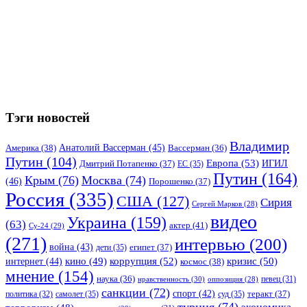
Тэги новостей
Владимир
Анатолий Вассерман
(45)
Америка
(38)
Вассерман
(36)
Путин
(104)
Европа
(53)
ИГИЛ
Дмитрий Потапенко
(37)
ЕС
(35)
Путин
(164)
Крым
(76)
Москва
(74)
(46)
Порошенко
(37)
Россия
(335)
США
(127)
Сирия
Сергей Марков
(28)
видео
Украина
(159)
(63)
актер
(41)
Су-24
(29)
(271)
интервью
(200)
война
(43)
дети
(35)
египет
(37)
коррупция
(52)
кино
(49)
кризис
(50)
интернет
(44)
космос
(38)
мнение
(154)
наука
(36)
нравственность
(30)
певец
(31)
оппозиция
(28)
санкции
(72)
спорт
(42)
самолет
(35)
суд
(35)
теракт
(37)
политика
(32)
турция
(74)