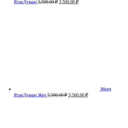
Первоначальная
Текущая
ЯтакДумаю
5,500.00
₽
3,500.00
₽
цена
цена:
составляла
3,500.00 ₽.
5,500.00 ₽.
Мерч
Первоначальная
Текущая
ЯтакДумаю Жен
5,500.00
₽
3,500.00
₽
цена
цена:
составляла
3,500.00 ₽.
5,500.00 ₽.