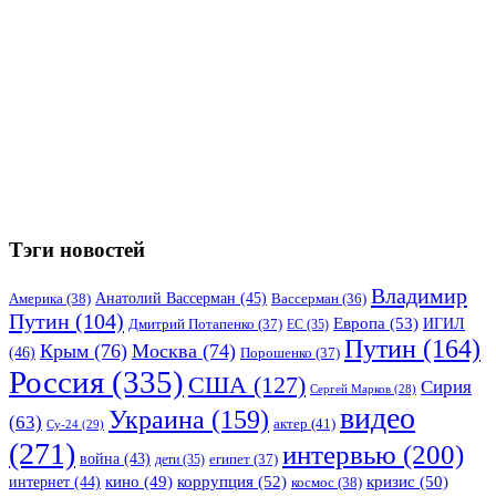
Тэги новостей
Владимир
Анатолий Вассерман
(45)
Америка
(38)
Вассерман
(36)
Путин
(104)
Европа
(53)
ИГИЛ
Дмитрий Потапенко
(37)
ЕС
(35)
Путин
(164)
Крым
(76)
Москва
(74)
(46)
Порошенко
(37)
Россия
(335)
США
(127)
Сирия
Сергей Марков
(28)
видео
Украина
(159)
(63)
актер
(41)
Су-24
(29)
(271)
интервью
(200)
война
(43)
дети
(35)
египет
(37)
коррупция
(52)
кино
(49)
кризис
(50)
интернет
(44)
космос
(38)