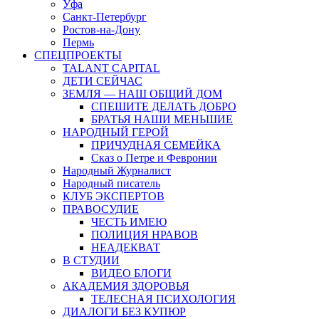
Уфа
Санкт-Петербург
Ростов-на-Дону
Пермь
СПЕЦПРОЕКТЫ
TALANT CAPITAL
ДЕТИ СЕЙЧАС
ЗЕМЛЯ — НАШ ОБЩИЙ ДОМ
СПЕШИТЕ ДЕЛАТЬ ДОБРО
БРАТЬЯ НАШИ МЕНЬШИЕ
НАРОДНЫЙ ГЕРОЙ
ПРИЧУДНАЯ СЕМЕЙКА
Сказ о Петре и Февронии
Народный Журналист
Народный писатель
КЛУБ ЭКСПЕРТОВ
ПРАВОСУДИЕ
ЧЕСТЬ ИМЕЮ
ПОЛИЦИЯ НРАВОВ
НЕАДЕКВАТ
В СТУДИИ
ВИДЕО БЛОГИ
АКАДЕМИЯ ЗДОРОВЬЯ
ТЕЛЕСНАЯ ПСИХОЛОГИЯ
ДИАЛОГИ БЕЗ КУПЮР