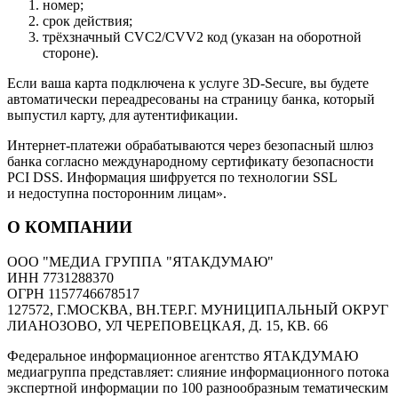
номер;
срок действия;
трёхзначный CVC2/CVV2 код (указан на оборотной
стороне).
Если ваша карта подключена к услуге 3D-Secure, вы будете
автоматически переадресованы на страницу банка, который
выпустил карту, для аутентификации.
Интернет-платежи обрабатываются через безопасный шлюз
банка согласно международному сертификату безопасности
PCI DSS. Информация шифруется по технологии SSL
и недоступна посторонним лицам».
О КОМПАНИИ
ООО "МЕДИА ГРУППА "ЯТАКДУМАЮ"
ИНН 7731288370
ОГРН 1157746678517
127572, Г.МОСКВА, ВН.ТЕР.Г. МУНИЦИПАЛЬНЫЙ ОКРУГ
ЛИАНОЗОВО, УЛ ЧЕРЕПОВЕЦКАЯ, Д. 15, КВ. 66
Федеральное информационное агентство ЯТАКДУМАЮ
медиагруппа представляет: слияние информационного потока
экспертной информации по 100 разнообразным тематическим