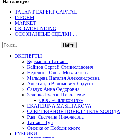
На главную
TALANT EXPERT CAPITAL
INFORM
MARKET
CROWDFUNDING
ОСОЗНАННЫЕ СДЕЛКИ …
ЭКСПЕРТЫ
Бурмагина Татьяна
Кайнов Сергей Станиславович
Неделина Ольга Михайловна
Мальцева Наталья Александровна
Александр Вадимович Ладугин
Савчук Анна Федоровна
Зеленко Руслан Николаевич
ООО «СиликонТэк»
EKATERINA MASHTAKOVA
ОЛЕГ РЕЗАНОВ ПОВЕЛИТЕЛЬ ХОЛОДА
Рааг Светлана Николаевна
Татьяна Тур
Физика от Побединского
РУБРИКИ