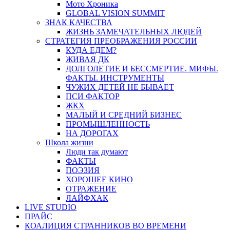
Мото Хроника
GLOBAL VISION SUMMIT
ЗНАК КАЧЕСТВА
ЖИЗНЬ ЗАМЕЧАТЕЛЬНЫХ ЛЮДЕЙ
СТРАТЕГИЯ ПРЕОБРАЖЕНИЯ РОССИИ
КУДА ЕДЕМ?
ЖИВАЯ ДК
ДОЛГОЛЕТИЕ И БЕССМЕРТИЕ. МИФЫ.
ФАКТЫ. ИНСТРУМЕНТЫ
ЧУЖИХ ДЕТЕЙ НЕ БЫВАЕТ
ПСИ ФАКТОР
ЖКХ
МАЛЫЙ И СРЕДНИЙ БИЗНЕС
ПРОМЫШЛЕННОСТЬ
НА ДОРОГАХ
Школа жизни
Люди так думают
ФАКТЫ
ПОЭЗИЯ
ХОРОШЕЕ КИНО
ОТРАЖЕНИЕ
ЛАЙФХАК
LIVE STUDIO
ПРАЙС
КОАЛИЦИЯ СТРАННИКОВ ВО ВРЕМЕНИ