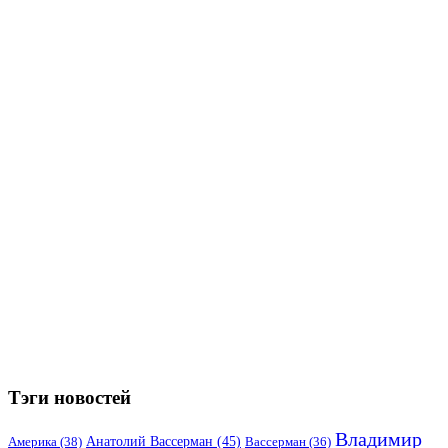
Тэги новостей
Владимир
Анатолий Вассерман
(45)
Америка
(38)
Вассерман
(36)