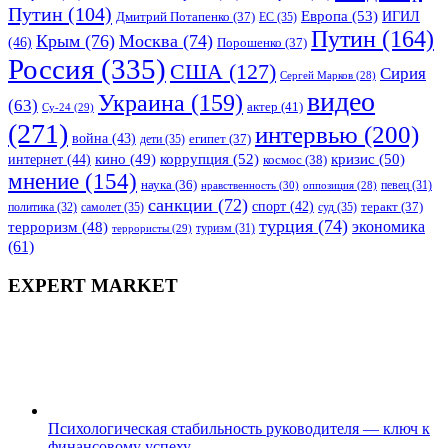
Путин
(104)
Европа
(53)
ИГИЛ
Дмитрий Потапенко
(37)
ЕС
(35)
Путин
(164)
Крым
(76)
Москва
(74)
(46)
Порошенко
(37)
Россия
(335)
США
(127)
Сирия
Сергей Марков
(28)
видео
Украина
(159)
(63)
актер
(41)
Су-24
(29)
(271)
интервью
(200)
война
(43)
дети
(35)
египет
(37)
коррупция
(52)
кино
(49)
кризис
(50)
интернет
(44)
космос
(38)
мнение
(154)
наука
(36)
нравственность
(30)
певец
(31)
оппозиция
(28)
санкции
(72)
спорт
(42)
самолет
(35)
суд
(35)
теракт
(37)
политика
(32)
турция
(74)
экономика
терроризм
(48)
террористы
(29)
туризм
(31)
(61)
EXPERT MARKET
Психологическая стабильность руководителя — ключ к
финансовому успеху.