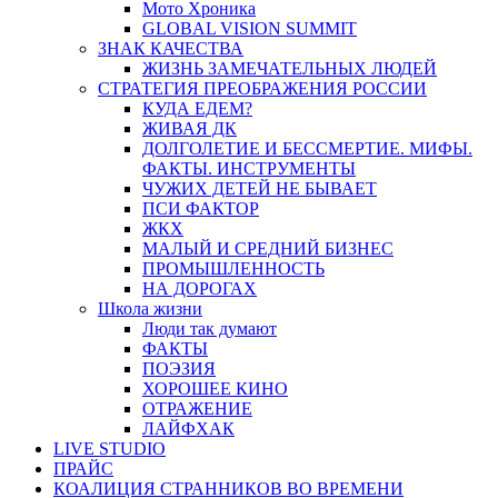
Мото Хроника
GLOBAL VISION SUMMIT
ЗНАК КАЧЕСТВА
ЖИЗНЬ ЗАМЕЧАТЕЛЬНЫХ ЛЮДЕЙ
СТРАТЕГИЯ ПРЕОБРАЖЕНИЯ РОССИИ
КУДА ЕДЕМ?
ЖИВАЯ ДК
ДОЛГОЛЕТИЕ И БЕССМЕРТИЕ. МИФЫ.
ФАКТЫ. ИНСТРУМЕНТЫ
ЧУЖИХ ДЕТЕЙ НЕ БЫВАЕТ
ПСИ ФАКТОР
ЖКХ
МАЛЫЙ И СРЕДНИЙ БИЗНЕС
ПРОМЫШЛЕННОСТЬ
НА ДОРОГАХ
Школа жизни
Люди так думают
ФАКТЫ
ПОЭЗИЯ
ХОРОШЕЕ КИНО
ОТРАЖЕНИЕ
ЛАЙФХАК
LIVE STUDIO
ПРАЙС
КОАЛИЦИЯ СТРАННИКОВ ВО ВРЕМЕНИ