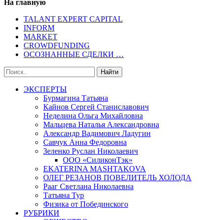
На главную
TALANT EXPERT CAPITAL
INFORM
MARKET
CROWDFUNDING
ОСОЗНАННЫЕ СДЕЛКИ …
ЭКСПЕРТЫ
Бурмагина Татьяна
Кайнов Сергей Станиславович
Неделина Ольга Михайловна
Мальцева Наталья Александровна
Александр Вадимович Ладугин
Савчук Анна Федоровна
Зеленко Руслан Николаевич
ООО «СиликонТэк»
EKATERINA MASHTAKOVA
ОЛЕГ РЕЗАНОВ ПОВЕЛИТЕЛЬ ХОЛОДА
Рааг Светлана Николаевна
Татьяна Тур
Физика от Побединского
РУБРИКИ