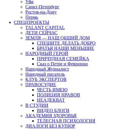
Уфа
Санкт-Петербург
Ростов-на-Дону
Пермь
СПЕЦПРОЕКТЫ
TALANT CAPITAL
ДЕТИ СЕЙЧАС
ЗЕМЛЯ — НАШ ОБЩИЙ ДОМ
СПЕШИТЕ ДЕЛАТЬ ДОБРО
БРАТЬЯ НАШИ МЕНЬШИЕ
НАРОДНЫЙ ГЕРОЙ
ПРИЧУДНАЯ СЕМЕЙКА
Сказ о Петре и Февронии
Народный Журналист
Народный писатель
КЛУБ ЭКСПЕРТОВ
ПРАВОСУДИЕ
ЧЕСТЬ ИМЕЮ
ПОЛИЦИЯ НРАВОВ
НЕАДЕКВАТ
В СТУДИИ
ВИДЕО БЛОГИ
АКАДЕМИЯ ЗДОРОВЬЯ
ТЕЛЕСНАЯ ПСИХОЛОГИЯ
ДИАЛОГИ БЕЗ КУПЮР