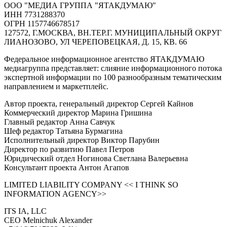
ООО "МЕДИА ГРУППА "ЯТАКДУМАЮ"
ИНН 7731288370
ОГРН 1157746678517
127572, Г.МОСКВА, ВН.ТЕР.Г. МУНИЦИПАЛЬНЫЙ ОКРУГ
ЛИАНОЗОВО, УЛ ЧЕРЕПОВЕЦКАЯ, Д. 15, КВ. 66
Федеральное информационное агентство ЯТАКДУМАЮ
медиагруппа представляет: слияние информационного потока
экспертной информации по 100 разнообразным тематическим
направлением и маркетплейс.
Автор проекта, генеральный директор Сергей Кайнов
Коммерческий директор Марина Гришина
Главный редактор Анна Савчук
Шеф редактор Татьяна Бурмагина
Исполнительный директор Виктор Парубин
Директор по развитию Павел Петров
Юридический отдел Ногинова Светлана Валерьевна
Консультант проекта Антон Агапов
LIMITED LIABILITY COMPANY << I THINK SO
INFORMATION AGENCY>>
ITS IA, LLC
CEO Melnichuk Alexander