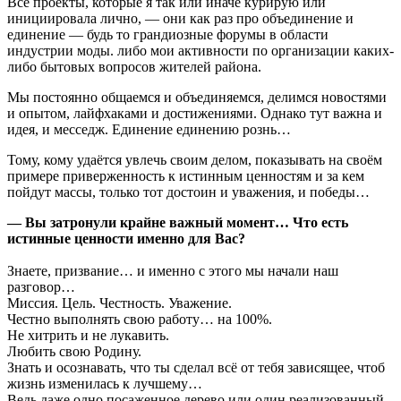
Все проекты, которые я так или иначе курирую или
инициировала лично, — они как раз про объединение и
единение — будь то грандиозные форумы в области
индустрии моды. либо мои активности по организации каких-
либо бытовых вопросов жителей района.
Мы постоянно общаемся и объединяемся, делимся новостями
и опытом, лайфхаками и достижениями. Однако тут важна и
идея, и месседж. Единение единению рознь…
Тому, кому удаётся увлечь своим делом, показывать на своём
примере приверженность к истинным ценностям и за кем
пойдут массы, только тот достоин и уважения, и победы…
— Вы затронули крайне важный момент… Что есть
истинные ценности именно для Вас?
Знаете, призвание… и именно с этого мы начали наш
разговор…
Миссия. Цель. Честность. Уважение.
Честно выполнять свою работу… на 100%.
Не хитрить и не лукавить.
Любить свою Родину.
Знать и осознавать, что ты сделал всё от тебя зависящее, чтоб
жизнь изменилась к лучшему…
Ведь даже одно посаженное дерево или один реализованный