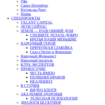
Уфа
Санкт-Петербург
Ростов-на-Дону
Пермь
СПЕЦПРОЕКТЫ
TALANT CAPITAL
ДЕТИ СЕЙЧАС
ЗЕМЛЯ — НАШ ОБЩИЙ ДОМ
СПЕШИТЕ ДЕЛАТЬ ДОБРО
БРАТЬЯ НАШИ МЕНЬШИЕ
НАРОДНЫЙ ГЕРОЙ
ПРИЧУДНАЯ СЕМЕЙКА
Сказ о Петре и Февронии
Народный Журналист
Народный писатель
КЛУБ ЭКСПЕРТОВ
ПРАВОСУДИЕ
ЧЕСТЬ ИМЕЮ
ПОЛИЦИЯ НРАВОВ
НЕАДЕКВАТ
В СТУДИИ
ВИДЕО БЛОГИ
АКАДЕМИЯ ЗДОРОВЬЯ
ТЕЛЕСНАЯ ПСИХОЛОГИЯ
ДИАЛОГИ БЕЗ КУПЮР