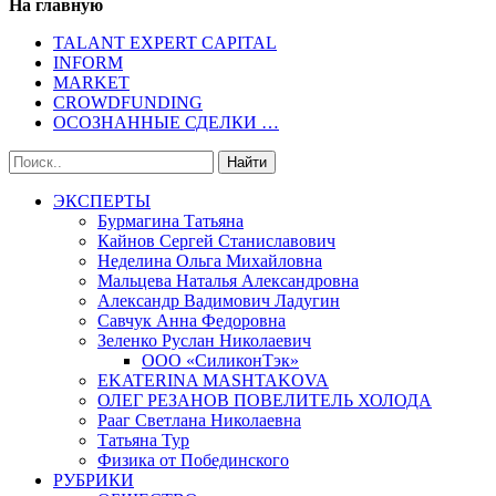
На главную
TALANT EXPERT CAPITAL
INFORM
MARKET
CROWDFUNDING
ОСОЗНАННЫЕ СДЕЛКИ …
ЭКСПЕРТЫ
Бурмагина Татьяна
Кайнов Сергей Станиславович
Неделина Ольга Михайловна
Мальцева Наталья Александровна
Александр Вадимович Ладугин
Савчук Анна Федоровна
Зеленко Руслан Николаевич
ООО «СиликонТэк»
EKATERINA MASHTAKOVA
ОЛЕГ РЕЗАНОВ ПОВЕЛИТЕЛЬ ХОЛОДА
Рааг Светлана Николаевна
Татьяна Тур
Физика от Побединского
РУБРИКИ