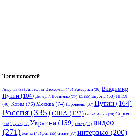
Тэги новостей
Владимир
Анатолий Вассерман
(45)
Америка
(38)
Вассерман
(36)
Путин
(104)
Европа
(53)
ИГИЛ
Дмитрий Потапенко
(37)
ЕС
(35)
Путин
(164)
Крым
(76)
Москва
(74)
(46)
Порошенко
(37)
Россия
(335)
США
(127)
Сирия
Сергей Марков
(28)
видео
Украина
(159)
(63)
актер
(41)
Су-24
(29)
(271)
интервью
(200)
война
(43)
дети
(35)
египет
(37)