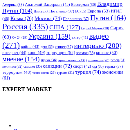
Владимир
Анатолий Вассерман
(45)
Америка
(38)
Вассерман
(36)
Путин
(104)
Европа
(53)
ИГИЛ
Дмитрий Потапенко
(37)
ЕС
(35)
Путин
(164)
Крым
(76)
Москва
(74)
(46)
Порошенко
(37)
Россия
(335)
США
(127)
Сирия
Сергей Марков
(28)
видео
Украина
(159)
(63)
актер
(41)
Су-24
(29)
(271)
интервью
(200)
война
(43)
дети
(35)
египет
(37)
коррупция
(52)
кино
(49)
кризис
(50)
интернет
(44)
космос
(38)
мнение
(154)
наука
(36)
нравственность
(30)
певец
(31)
оппозиция
(28)
санкции
(72)
спорт
(42)
самолет
(35)
суд
(35)
теракт
(37)
политика
(32)
турция
(74)
экономика
терроризм
(48)
террористы
(29)
туризм
(31)
(61)
EXPERT MARKET