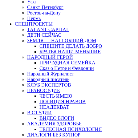
Уфа
Санкт-Петербург
Ростов-на-Дону
Пермь
СПЕЦПРОЕКТЫ
TALANT CAPITAL
ДЕТИ СЕЙЧАС
ЗЕМЛЯ — НАШ ОБЩИЙ ДОМ
СПЕШИТЕ ДЕЛАТЬ ДОБРО
БРАТЬЯ НАШИ МЕНЬШИЕ
НАРОДНЫЙ ГЕРОЙ
ПРИЧУДНАЯ СЕМЕЙКА
Сказ о Петре и Февронии
Народный Журналист
Народный писатель
КЛУБ ЭКСПЕРТОВ
ПРАВОСУДИЕ
ЧЕСТЬ ИМЕЮ
ПОЛИЦИЯ НРАВОВ
НЕАДЕКВАТ
В СТУДИИ
ВИДЕО БЛОГИ
АКАДЕМИЯ ЗДОРОВЬЯ
ТЕЛЕСНАЯ ПСИХОЛОГИЯ
ДИАЛОГИ БЕЗ КУПЮР