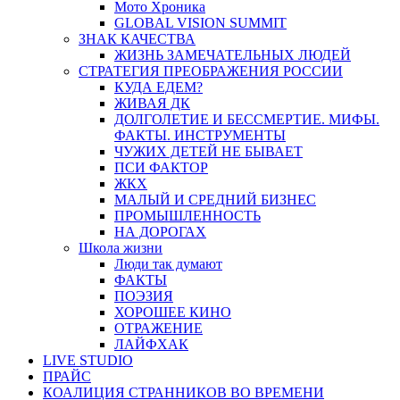
Мото Хроника
GLOBAL VISION SUMMIT
ЗНАК КАЧЕСТВА
ЖИЗНЬ ЗАМЕЧАТЕЛЬНЫХ ЛЮДЕЙ
СТРАТЕГИЯ ПРЕОБРАЖЕНИЯ РОССИИ
КУДА ЕДЕМ?
ЖИВАЯ ДК
ДОЛГОЛЕТИЕ И БЕССМЕРТИЕ. МИФЫ.
ФАКТЫ. ИНСТРУМЕНТЫ
ЧУЖИХ ДЕТЕЙ НЕ БЫВАЕТ
ПСИ ФАКТОР
ЖКХ
МАЛЫЙ И СРЕДНИЙ БИЗНЕС
ПРОМЫШЛЕННОСТЬ
НА ДОРОГАХ
Школа жизни
Люди так думают
ФАКТЫ
ПОЭЗИЯ
ХОРОШЕЕ КИНО
ОТРАЖЕНИЕ
ЛАЙФХАК
LIVE STUDIO
ПРАЙС
КОАЛИЦИЯ СТРАННИКОВ ВО ВРЕМЕНИ