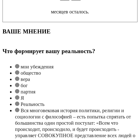
месяцев осталось.
ВАШЕ МНЕНИЕ
Что формирует вашу реальность?
мои убеждения
общество
вера
бог
партия
Я
Реальность
Вся многовековая история политики, религии и
социологии с философией – есть попытка спрятать от
большинства один простой постулат: «Всем что
происходит, происходило, и будет происходить -
управляет СОВОКУПНОЕ представление всех людей о