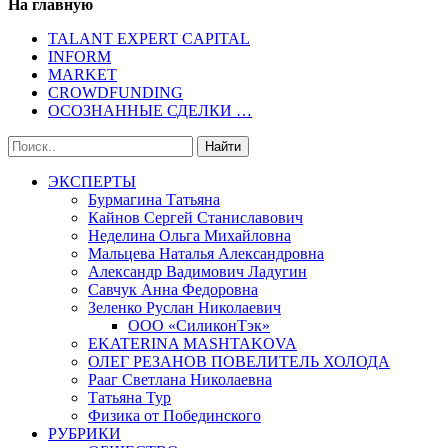
На главную
TALANT EXPERT CAPITAL
INFORM
MARKET
CROWDFUNDING
ОСОЗНАННЫЕ СДЕЛКИ …
ЭКСПЕРТЫ
Бурмагина Татьяна
Кайнов Сергей Станиславович
Неделина Ольга Михайловна
Мальцева Наталья Александровна
Александр Вадимович Ладугин
Савчук Анна Федоровна
Зеленко Руслан Николаевич
ООО «СиликонТэк»
EKATERINA MASHTAKOVA
ОЛЕГ РЕЗАНОВ ПОВЕЛИТЕЛЬ ХОЛОДА
Рааг Светлана Николаевна
Татьяна Тур
Физика от Побединского
РУБРИКИ