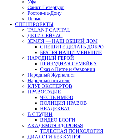
Уфа
Санкт-Петербург
Ростов-на-Дону
Пермь
СПЕЦПРОЕКТЫ
TALANT CAPITAL
ДЕТИ СЕЙЧАС
ЗЕМЛЯ — НАШ ОБЩИЙ ДОМ
СПЕШИТЕ ДЕЛАТЬ ДОБРО
БРАТЬЯ НАШИ МЕНЬШИЕ
НАРОДНЫЙ ГЕРОЙ
ПРИЧУДНАЯ СЕМЕЙКА
Сказ о Петре и Февронии
Народный Журналист
Народный писатель
КЛУБ ЭКСПЕРТОВ
ПРАВОСУДИЕ
ЧЕСТЬ ИМЕЮ
ПОЛИЦИЯ НРАВОВ
НЕАДЕКВАТ
В СТУДИИ
ВИДЕО БЛОГИ
АКАДЕМИЯ ЗДОРОВЬЯ
ТЕЛЕСНАЯ ПСИХОЛОГИЯ
ДИАЛОГИ БЕЗ КУПЮР