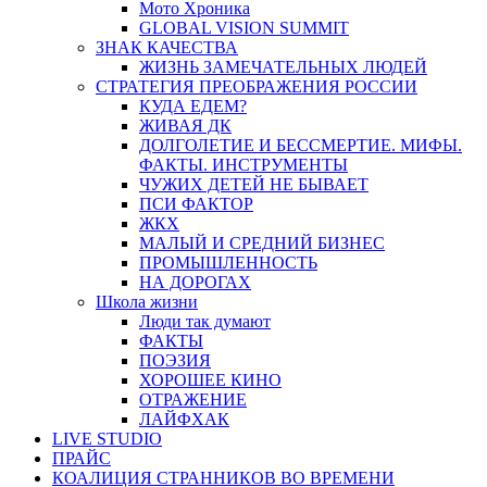
Мото Хроника
GLOBAL VISION SUMMIT
ЗНАК КАЧЕСТВА
ЖИЗНЬ ЗАМЕЧАТЕЛЬНЫХ ЛЮДЕЙ
СТРАТЕГИЯ ПРЕОБРАЖЕНИЯ РОССИИ
КУДА ЕДЕМ?
ЖИВАЯ ДК
ДОЛГОЛЕТИЕ И БЕССМЕРТИЕ. МИФЫ.
ФАКТЫ. ИНСТРУМЕНТЫ
ЧУЖИХ ДЕТЕЙ НЕ БЫВАЕТ
ПСИ ФАКТОР
ЖКХ
МАЛЫЙ И СРЕДНИЙ БИЗНЕС
ПРОМЫШЛЕННОСТЬ
НА ДОРОГАХ
Школа жизни
Люди так думают
ФАКТЫ
ПОЭЗИЯ
ХОРОШЕЕ КИНО
ОТРАЖЕНИЕ
ЛАЙФХАК
LIVE STUDIO
ПРАЙС
КОАЛИЦИЯ СТРАННИКОВ ВО ВРЕМЕНИ