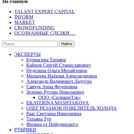
На главную
TALANT EXPERT CAPITAL
INFORM
MARKET
CROWDFUNDING
ОСОЗНАННЫЕ СДЕЛКИ …
ЭКСПЕРТЫ
Бурмагина Татьяна
Кайнов Сергей Станиславович
Неделина Ольга Михайловна
Мальцева Наталья Александровна
Александр Вадимович Ладугин
Савчук Анна Федоровна
Зеленко Руслан Николаевич
ООО «СиликонТэк»
EKATERINA MASHTAKOVA
ОЛЕГ РЕЗАНОВ ПОВЕЛИТЕЛЬ ХОЛОДА
Рааг Светлана Николаевна
Татьяна Тур
Физика от Побединского
РУБРИКИ