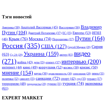
Тэги новостей
Владимир
Анатолий Вассерман
(45)
Америка
(38)
Вассерман
(36)
Путин
(104)
Европа
(53)
ИГИЛ
Дмитрий Потапенко
(37)
ЕС
(35)
Путин
(164)
Крым
(76)
Москва
(74)
(46)
Порошенко
(37)
Россия
(335)
США
(127)
Сирия
Сергей Марков
(28)
видео
Украина
(159)
(63)
актер
(41)
Су-24
(29)
(271)
интервью
(200)
война
(43)
дети
(35)
египет
(37)
коррупция
(52)
кино
(49)
кризис
(50)
интернет
(44)
космос
(38)
мнение
(154)
наука
(36)
нравственность
(30)
певец
(31)
оппозиция
(28)
санкции
(72)
спорт
(42)
самолет
(35)
суд
(35)
теракт
(37)
политика
(32)
турция
(74)
экономика
терроризм
(48)
террористы
(29)
туризм
(31)
(61)
EXPERT MARKET