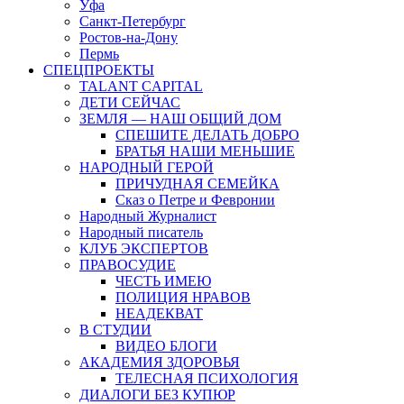
Уфа
Санкт-Петербург
Ростов-на-Дону
Пермь
СПЕЦПРОЕКТЫ
TALANT CAPITAL
ДЕТИ СЕЙЧАС
ЗЕМЛЯ — НАШ ОБЩИЙ ДОМ
СПЕШИТЕ ДЕЛАТЬ ДОБРО
БРАТЬЯ НАШИ МЕНЬШИЕ
НАРОДНЫЙ ГЕРОЙ
ПРИЧУДНАЯ СЕМЕЙКА
Сказ о Петре и Февронии
Народный Журналист
Народный писатель
КЛУБ ЭКСПЕРТОВ
ПРАВОСУДИЕ
ЧЕСТЬ ИМЕЮ
ПОЛИЦИЯ НРАВОВ
НЕАДЕКВАТ
В СТУДИИ
ВИДЕО БЛОГИ
АКАДЕМИЯ ЗДОРОВЬЯ
ТЕЛЕСНАЯ ПСИХОЛОГИЯ
ДИАЛОГИ БЕЗ КУПЮР