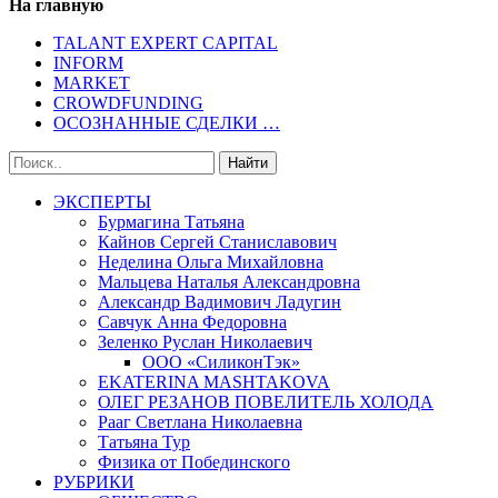
На главную
TALANT EXPERT CAPITAL
INFORM
MARKET
CROWDFUNDING
ОСОЗНАННЫЕ СДЕЛКИ …
ЭКСПЕРТЫ
Бурмагина Татьяна
Кайнов Сергей Станиславович
Неделина Ольга Михайловна
Мальцева Наталья Александровна
Александр Вадимович Ладугин
Савчук Анна Федоровна
Зеленко Руслан Николаевич
ООО «СиликонТэк»
EKATERINA MASHTAKOVA
ОЛЕГ РЕЗАНОВ ПОВЕЛИТЕЛЬ ХОЛОДА
Рааг Светлана Николаевна
Татьяна Тур
Физика от Побединского
РУБРИКИ