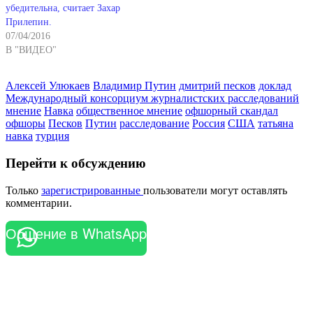
убедительна, считает Захар
Прилепин.
07/04/2016
В "ВИДЕО"
Алексей Улюкаев
Владимир Путин
дмитрий песков
доклад
Международный консорциум журналистских расследований
мнение
Навка
общественное мнение
офшорный скандал
офшоры
Песков
Путин
расследование
Россия
США
татьяна
навка
турция
Перейти к обсуждению
Только
зарегистрированные
пользователи могут оставлять
комментарии.
Общение в WhatsApp