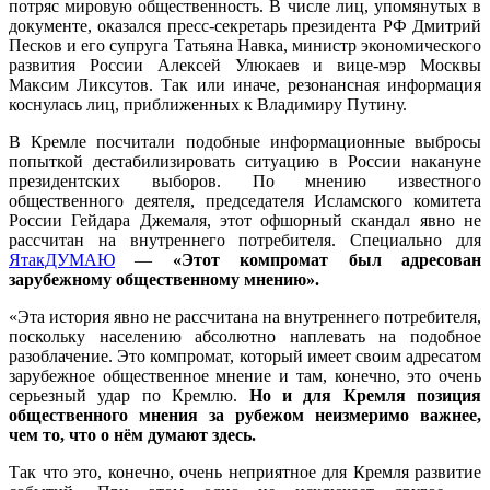
потряс мировую общественность. В числе лиц, упомянутых в
документе, оказался пресс-секретарь президента РФ Дмитрий
Песков и его супруга Татьяна Навка, министр экономического
развития России Алексей Улюкаев и вице-мэр Москвы
Максим Ликсутов. Так или иначе, резонансная информация
коснулась лиц, приближенных к Владимиру Путину.
В Кремле посчитали подобные информационные выбросы
попыткой дестабилизировать ситуацию в России накануне
президентских выборов. По мнению известного
общественного деятеля, председателя Исламского комитета
России Гейдара Джемаля, этот офшорный скандал явно не
рассчитан на внутреннего потребителя. Специально для
ЯтакДУМАЮ
—
«Этот компромат был адресован
зарубежному общественному мнению».
«Эта история явно не рассчитана на внутреннего потребителя,
поскольку населению абсолютно наплевать на подобное
разоблачение. Это компромат, который имеет своим адресатом
зарубежное общественное мнение и там, конечно, это очень
серьезный удар по Кремлю.
Но и для Кремля позиция
общественного мнения за рубежом неизмеримо важнее,
чем то, что о нём думают здесь.
Так что это, конечно, очень неприятное для Кремля развитие