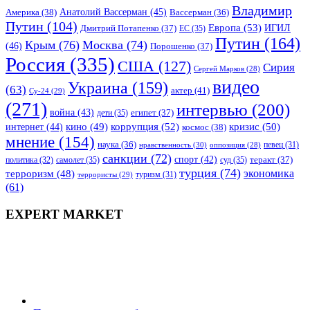
Владимир
Анатолий Вассерман
(45)
Америка
(38)
Вассерман
(36)
Путин
(104)
Европа
(53)
ИГИЛ
Дмитрий Потапенко
(37)
ЕС
(35)
Путин
(164)
Крым
(76)
Москва
(74)
(46)
Порошенко
(37)
Россия
(335)
США
(127)
Сирия
Сергей Марков
(28)
видео
Украина
(159)
(63)
актер
(41)
Су-24
(29)
(271)
интервью
(200)
война
(43)
дети
(35)
египет
(37)
коррупция
(52)
кино
(49)
кризис
(50)
интернет
(44)
космос
(38)
мнение
(154)
наука
(36)
нравственность
(30)
певец
(31)
оппозиция
(28)
санкции
(72)
спорт
(42)
самолет
(35)
суд
(35)
теракт
(37)
политика
(32)
турция
(74)
экономика
терроризм
(48)
террористы
(29)
туризм
(31)
(61)
EXPERT MARKET