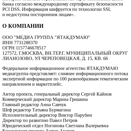
банка согласно международному сертификату безопасности
PCI DSS. Информация шифруется по технологии SSL
и недоступна посторонним лицам».
О КОМПАНИИ
ООО "МЕДИА ГРУППА "ЯТАКДУМАЮ"
ИНН 7731288370
ОГРН 1157746678517
127572, Г.МОСКВА, ВН.ТЕР.Г. МУНИЦИПАЛЬНЫЙ ОКРУГ
ЛИАНОЗОВО, УЛ ЧЕРЕПОВЕЦКАЯ, Д. 15, КВ. 66
Федеральное информационное агентство ЯТАКДУМАЮ
медиагруппа представляет: слияние информационного потока
экспертной информации по 100 разнообразным тематическим
направлением и маркетплейс.
Автор проекта, генеральный директор Сергей Кайнов
Коммерческий директор Марина Гришина
Главный редактор Анна Савчук
Шеф редактор Татьяна Бурмагина
Исполнительный директор Виктор Парубин
Директор по развитию Павел Петров
Юридический отдел Ногинова Светлана Валерьевна
Консультант проекта Антон Агапов