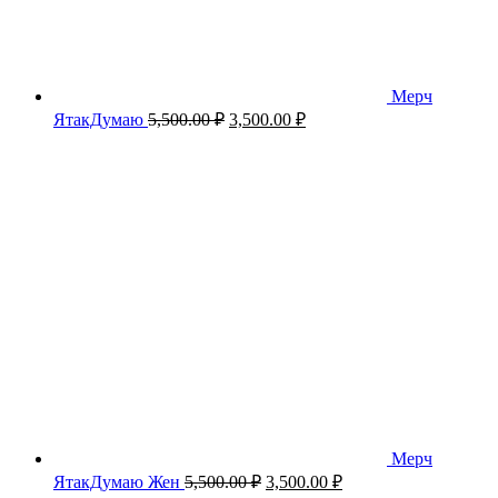
Мерч
Первоначальная
Текущая
ЯтакДумаю
5,500.00
₽
3,500.00
₽
цена
цена:
составляла
3,500.00 ₽.
5,500.00 ₽.
Мерч
Первоначальная
Текущая
ЯтакДумаю Жен
5,500.00
₽
3,500.00
₽
цена
цена: