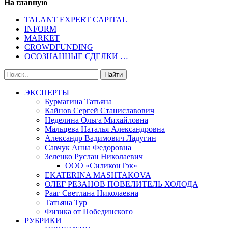
На главную
TALANT EXPERT CAPITAL
INFORM
MARKET
CROWDFUNDING
ОСОЗНАННЫЕ СДЕЛКИ …
ЭКСПЕРТЫ
Бурмагина Татьяна
Кайнов Сергей Станиславович
Неделина Ольга Михайловна
Мальцева Наталья Александровна
Александр Вадимович Ладугин
Савчук Анна Федоровна
Зеленко Руслан Николаевич
ООО «СиликонТэк»
EKATERINA MASHTAKOVA
ОЛЕГ РЕЗАНОВ ПОВЕЛИТЕЛЬ ХОЛОДА
Рааг Светлана Николаевна
Татьяна Тур
Физика от Побединского
РУБРИКИ