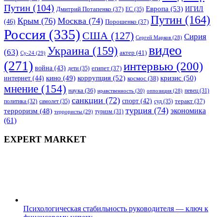
Путин
(104)
Европа
(53)
ИГИЛ
Дмитрий Потапенко
(37)
ЕС
(35)
Путин
(164)
Крым
(76)
Москва
(74)
(46)
Порошенко
(37)
Россия
(335)
США
(127)
Сирия
Сергей Марков
(28)
видео
Украина
(159)
(63)
актер
(41)
Су-24
(29)
(271)
интервью
(200)
война
(43)
дети
(35)
египет
(37)
коррупция
(52)
кино
(49)
кризис
(50)
интернет
(44)
космос
(38)
мнение
(154)
наука
(36)
нравственность
(30)
певец
(31)
оппозиция
(28)
санкции
(72)
спорт
(42)
самолет
(35)
суд
(35)
теракт
(37)
политика
(32)
турция
(74)
экономика
терроризм
(48)
террористы
(29)
туризм
(31)
(61)
EXPERT MARKET
Психологическая стабильность руководителя — ключ к