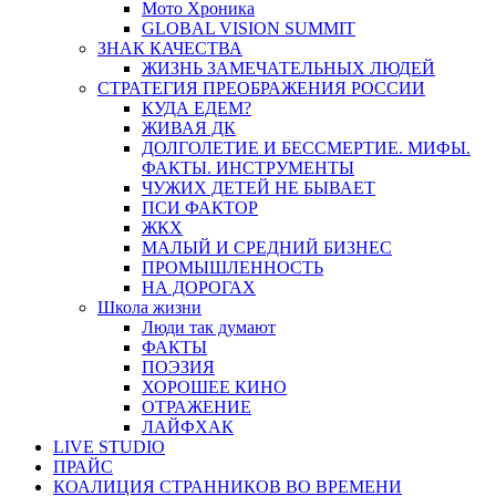
Мото Хроника
GLOBAL VISION SUMMIT
ЗНАК КАЧЕСТВА
ЖИЗНЬ ЗАМЕЧАТЕЛЬНЫХ ЛЮДЕЙ
СТРАТЕГИЯ ПРЕОБРАЖЕНИЯ РОССИИ
КУДА ЕДЕМ?
ЖИВАЯ ДК
ДОЛГОЛЕТИЕ И БЕССМЕРТИЕ. МИФЫ.
ФАКТЫ. ИНСТРУМЕНТЫ
ЧУЖИХ ДЕТЕЙ НЕ БЫВАЕТ
ПСИ ФАКТОР
ЖКХ
МАЛЫЙ И СРЕДНИЙ БИЗНЕС
ПРОМЫШЛЕННОСТЬ
НА ДОРОГАХ
Школа жизни
Люди так думают
ФАКТЫ
ПОЭЗИЯ
ХОРОШЕЕ КИНО
ОТРАЖЕНИЕ
ЛАЙФХАК
LIVE STUDIO
ПРАЙС
КОАЛИЦИЯ СТРАННИКОВ ВО ВРЕМЕНИ