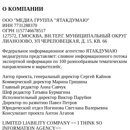
О КОМПАНИИ
ООО "МЕДИА ГРУППА "ЯТАКДУМАЮ"
ИНН 7731288370
ОГРН 1157746678517
127572, Г.МОСКВА, ВН.ТЕР.Г. МУНИЦИПАЛЬНЫЙ ОКРУГ
ЛИАНОЗОВО, УЛ ЧЕРЕПОВЕЦКАЯ, Д. 15, КВ. 66
Федеральное информационное агентство ЯТАКДУМАЮ
медиагруппа представляет: слияние информационного потока
экспертной информации по 100 разнообразным тематическим
направлением и маркетплейс.
Автор проекта, генеральный директор Сергей Кайнов
Коммерческий директор Марина Гришина
Главный редактор Анна Савчук
Шеф редактор Татьяна Бурмагина
Исполнительный директор Виктор Парубин
Директор по развитию Павел Петров
Юридический отдел Ногинова Светлана Валерьевна
Консультант проекта Антон Агапов
LIMITED LIABILITY COMPANY << I THINK SO
INFORMATION AGENCY>>