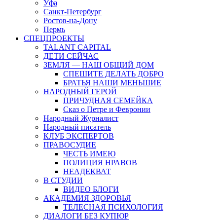
Уфа
Санкт-Петербург
Ростов-на-Дону
Пермь
СПЕЦПРОЕКТЫ
TALANT CAPITAL
ДЕТИ СЕЙЧАС
ЗЕМЛЯ — НАШ ОБЩИЙ ДОМ
СПЕШИТЕ ДЕЛАТЬ ДОБРО
БРАТЬЯ НАШИ МЕНЬШИЕ
НАРОДНЫЙ ГЕРОЙ
ПРИЧУДНАЯ СЕМЕЙКА
Сказ о Петре и Февронии
Народный Журналист
Народный писатель
КЛУБ ЭКСПЕРТОВ
ПРАВОСУДИЕ
ЧЕСТЬ ИМЕЮ
ПОЛИЦИЯ НРАВОВ
НЕАДЕКВАТ
В СТУДИИ
ВИДЕО БЛОГИ
АКАДЕМИЯ ЗДОРОВЬЯ
ТЕЛЕСНАЯ ПСИХОЛОГИЯ
ДИАЛОГИ БЕЗ КУПЮР