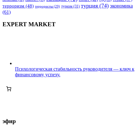
турция
(74)
экономика
терроризм
(48)
террористы
(29)
туризм
(31)
(61)
EXPERT MARKET
Психологическая стабильность руководителя — ключ к
финансовому успеху.
эфир