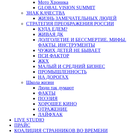
Мото Хроника
GLOBAL VISION SUMMIT
ЗНАК КАЧЕСТВА
ЖИЗНЬ ЗАМЕЧАТЕЛЬНЫХ ЛЮДЕЙ
СТРАТЕГИЯ ПРЕОБРАЖЕНИЯ РОССИИ
КУДА ЕДЕМ?
ЖИВАЯ ДК
ДОЛГОЛЕТИЕ И БЕССМЕРТИЕ. МИФЫ.
ФАКТЫ. ИНСТРУМЕНТЫ
ЧУЖИХ ДЕТЕЙ НЕ БЫВАЕТ
ПСИ ФАКТОР
ЖКХ
МАЛЫЙ И СРЕДНИЙ БИЗНЕС
ПРОМЫШЛЕННОСТЬ
НА ДОРОГАХ
Школа жизни
Люди так думают
ФАКТЫ
ПОЭЗИЯ
ХОРОШЕЕ КИНО
ОТРАЖЕНИЕ
ЛАЙФХАК
LIVE STUDIO
ПРАЙС
КОАЛИЦИЯ СТРАННИКОВ ВО ВРЕМЕНИ