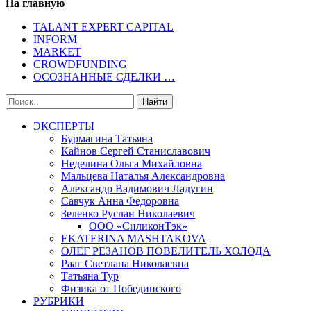
На главную
TALANT EXPERT CAPITAL
INFORM
MARKET
CROWDFUNDING
ОСОЗНАННЫЕ СДЕЛКИ …
ЭКСПЕРТЫ
Бурмагина Татьяна
Кайнов Сергей Станиславович
Неделина Ольга Михайловна
Мальцева Наталья Александровна
Александр Вадимович Ладугин
Савчук Анна Федоровна
Зеленко Руслан Николаевич
ООО «СиликонТэк»
EKATERINA MASHTAKOVA
ОЛЕГ РЕЗАНОВ ПОВЕЛИТЕЛЬ ХОЛОДА
Рааг Светлана Николаевна
Татьяна Тур
Физика от Побединского
РУБРИКИ