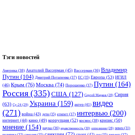
Тэги новостей
Владимир
Анатолий Вассерман
(45)
Америка
(38)
Вассерман
(36)
Путин
(104)
Европа
(53)
ИГИЛ
Дмитрий Потапенко
(37)
ЕС
(35)
Путин
(164)
Крым
(76)
Москва
(74)
(46)
Порошенко
(37)
Россия
(335)
США
(127)
Сирия
Сергей Марков
(28)
видео
Украина
(159)
(63)
актер
(41)
Су-24
(29)
(271)
интервью
(200)
война
(43)
дети
(35)
египет
(37)
коррупция
(52)
кино
(49)
кризис
(50)
интернет
(44)
космос
(38)
мнение
(154)
наука
(36)
нравственность
(30)
певец
(31)
оппозиция
(28)
санкции
(72)
спорт
(42)
самолет
(35)
суд
(35)
теракт
(37)
политика
(32)