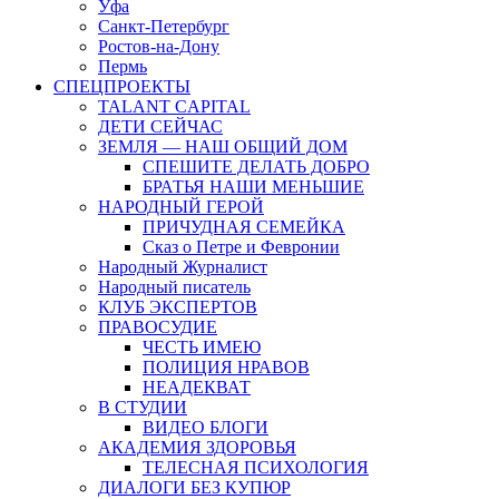
Уфа
Санкт-Петербург
Ростов-на-Дону
Пермь
СПЕЦПРОЕКТЫ
TALANT CAPITAL
ДЕТИ СЕЙЧАС
ЗЕМЛЯ — НАШ ОБЩИЙ ДОМ
СПЕШИТЕ ДЕЛАТЬ ДОБРО
БРАТЬЯ НАШИ МЕНЬШИЕ
НАРОДНЫЙ ГЕРОЙ
ПРИЧУДНАЯ СЕМЕЙКА
Сказ о Петре и Февронии
Народный Журналист
Народный писатель
КЛУБ ЭКСПЕРТОВ
ПРАВОСУДИЕ
ЧЕСТЬ ИМЕЮ
ПОЛИЦИЯ НРАВОВ
НЕАДЕКВАТ
В СТУДИИ
ВИДЕО БЛОГИ
АКАДЕМИЯ ЗДОРОВЬЯ
ТЕЛЕСНАЯ ПСИХОЛОГИЯ
ДИАЛОГИ БЕЗ КУПЮР