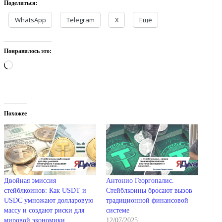
Поделиться:
WhatsApp
Telegram
X
Ещё
Понравилось это:
Загрузка…
Похожее
Двойная эмиссия
Антонио Георгопалис.
стейблкоинов: Как USDT и
Стейблкоины бросают вызов
USDC умножают долларовую
традиционной финансовой
массу и создают риски для
системе
мировой экономики
12/07/2025