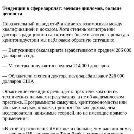
Тенденции в сфере зарплат: меньше дипломов, больше
ценности
Поразительный вывод отчёта касается взаимосвязи между
квалификацией и доходом. Хотя степень магистра или
доктора традиционно гарантирует более высокую зарплату, в
криптоиндустрии мы наблюдаем обратную ситуацию:
— Выпускники бакалавриата зарабатывают в среднем 286 000
долларов в год.
— Магистры получают в среднем 214 000 долларов
— Обладатели степени доктора наук зарабатывают 226 000
долларов США
Объяснение очевидно: речь идёт о практическом опыте,
технических навыках и результатах, а не об академическом
престиже. Программисты-самоучки, криптоэкономисты или
«белые хакеры», похоже, приносят больше дохода, чем
исследователи, движимые теорией, но не имеющие прямого
применения.
«В этой отрасли ваш GitHub значит больше, чем ваш диплом»,
— говорит HR-консультант Таня Дюбуа, которая помогает