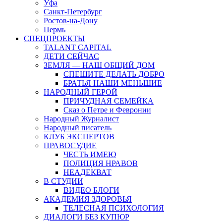
Уфа
Санкт-Петербург
Ростов-на-Дону
Пермь
СПЕЦПРОЕКТЫ
TALANT CAPITAL
ДЕТИ СЕЙЧАС
ЗЕМЛЯ — НАШ ОБЩИЙ ДОМ
СПЕШИТЕ ДЕЛАТЬ ДОБРО
БРАТЬЯ НАШИ МЕНЬШИЕ
НАРОДНЫЙ ГЕРОЙ
ПРИЧУДНАЯ СЕМЕЙКА
Сказ о Петре и Февронии
Народный Журналист
Народный писатель
КЛУБ ЭКСПЕРТОВ
ПРАВОСУДИЕ
ЧЕСТЬ ИМЕЮ
ПОЛИЦИЯ НРАВОВ
НЕАДЕКВАТ
В СТУДИИ
ВИДЕО БЛОГИ
АКАДЕМИЯ ЗДОРОВЬЯ
ТЕЛЕСНАЯ ПСИХОЛОГИЯ
ДИАЛОГИ БЕЗ КУПЮР