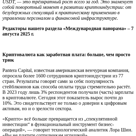
USDT, — это трёхкратный рост всего за год. Это знаменует
собой поворотный момент в развитии криптоиндустрии: от
безудержных спекуляций к практическому применению в
управлении персоналом и финансовой инфраструктуре.
Редакторы нашего раздела «Международная панорама» – 7
августа 2025 г.
Криптовалюта как заработная плата: больше, чем просто
трюк
Pantera Capital, известная американская венчурная компания,
опросила более 1600 сотрудников криптоиндустрии из 77
стран. Результаты говорят сами за себя: популярность
стейблкоинов как способа оплаты труда стремительно растёт.
В 2023 году лишь 3% респондентов получали (часть) зарплаты
в криптовалюте. Сегодня этот показатель вырос почти до
10%. Это свидетельствует не только о доверии к цифровым
активам, но и о зрелости сектора.
«Крипто» всё больше превращается из „спекулятивной
инвестиции“ в функциональный инструмент бизнес-
операций», — говорит технологический аналитик Лора Шин.
«Вы не платите сотрудникам игрушкой».