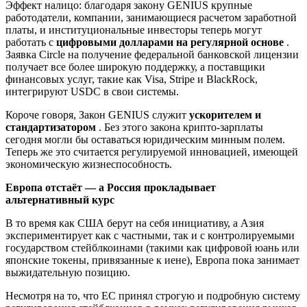
Эффект налицо: благодаря закону GENIUS крупные
работодатели, компании, занимающиеся расчетом заработной
платы, и институциональные инвесторы теперь могут
работать с
цифровыми долларами на регулярной основе
.
Заявка Circle на получение федеральной банковской лицензии
получает все более широкую поддержку, а поставщики
финансовых услуг, такие как Visa, Stripe и BlackRock,
интегрируют USDC в свои системы.
Короче говоря, Закон GENIUS служит
ускорителем и
стандартизатором
. Без этого закона крипто-зарплаты
сегодня могли бы оставаться юридическим минным полем.
Теперь же это считается регулируемой инновацией, имеющей
экономическую жизнеспособность.
Европа отстаёт — а Россия прокладывает
альтернативный курс
В то время как США берут на себя инициативу, а Азия
экспериментирует как с частными, так и с контролируемыми
государством стейблкоинами (такими как цифровой юань или
японские токены, привязанные к иене), Европа пока занимает
выжидательную позицию.
Несмотря на то, что ЕС принял строгую и подробную систему