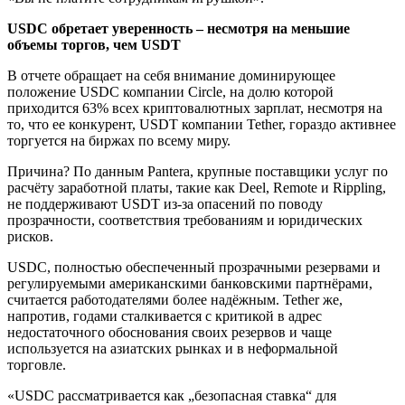
USDC обретает уверенность – несмотря на меньшие
объемы торгов, чем USDT
В отчете обращает на себя внимание доминирующее
положение USDC компании Circle, на долю которой
приходится 63% всех криптовалютных зарплат, несмотря на
то, что ее конкурент, USDT компании Tether, гораздо активнее
торгуется на биржах по всему миру.
Причина? По данным Pantera, крупные поставщики услуг по
расчёту заработной платы, такие как Deel, Remote и Rippling,
не поддерживают USDT из-за опасений по поводу
прозрачности, соответствия требованиям и юридических
рисков.
USDC, полностью обеспеченный прозрачными резервами и
регулируемыми американскими банковскими партнёрами,
считается работодателями более надёжным. Tether же,
напротив, годами сталкивается с критикой в адрес
недостаточного обоснования своих резервов и чаще
используется на азиатских рынках и в неформальной
торговле.
«USDC рассматривается как „безопасная ставка“ для