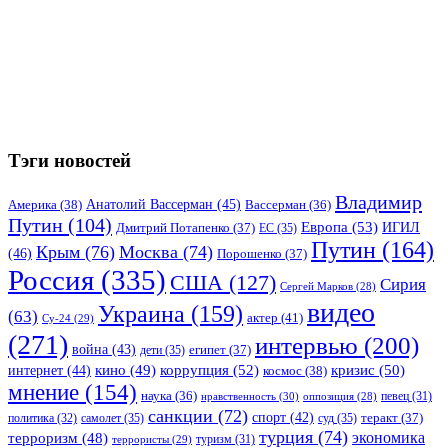
Тэги новостей
Владимир
Анатолий Вассерман
(45)
Америка
(38)
Вассерман
(36)
Путин
(104)
Европа
(53)
ИГИЛ
Дмитрий Потапенко
(37)
ЕС
(35)
Путин
(164)
Крым
(76)
Москва
(74)
(46)
Порошенко
(37)
Россия
(335)
США
(127)
Сирия
Сергей Марков
(28)
видео
Украина
(159)
(63)
актер
(41)
Су-24
(29)
(271)
интервью
(200)
война
(43)
дети
(35)
египет
(37)
коррупция
(52)
кино
(49)
кризис
(50)
интернет
(44)
космос
(38)
мнение
(154)
наука
(36)
нравственность
(30)
певец
(31)
оппозиция
(28)
санкции
(72)
спорт
(42)
самолет
(35)
суд
(35)
теракт
(37)
политика
(32)
турция
(74)
экономика
терроризм
(48)
террористы
(29)
туризм
(31)