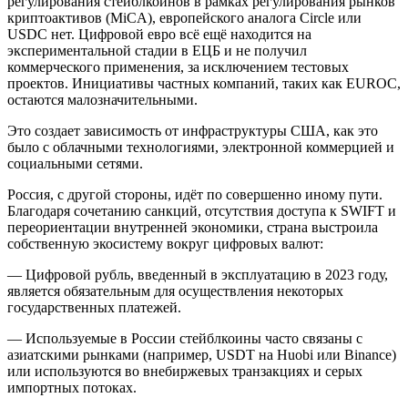
регулирования стейблкоинов в рамках регулирования рынков
криптоактивов (MiCA), европейского аналога Circle или
USDC нет. Цифровой евро всё ещё находится на
экспериментальной стадии в ЕЦБ и не получил
коммерческого применения, за исключением тестовых
проектов. Инициативы частных компаний, таких как EUROC,
остаются малозначительными.
Это создает зависимость от инфраструктуры США, как это
было с облачными технологиями, электронной коммерцией и
социальными сетями.
Россия, с другой стороны, идёт по совершенно иному пути.
Благодаря сочетанию санкций, отсутствия доступа к SWIFT и
переориентации внутренней экономики, страна выстроила
собственную экосистему вокруг цифровых валют:
— Цифровой рубль, введенный в эксплуатацию в 2023 году,
является обязательным для осуществления некоторых
государственных платежей.
— Используемые в России стейблкоины часто связаны с
азиатскими рынками (например, USDT на Huobi или Binance)
или используются во внебиржевых транзакциях и серых
импортных потоках.