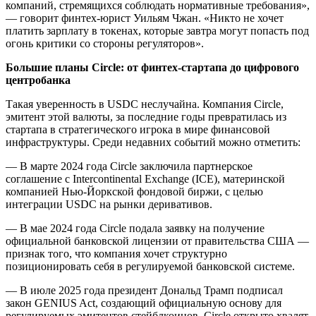
компаний, стремящихся соблюдать нормативные требования»,
— говорит финтех-юрист Уильям Чжан. «Никто не хочет
платить зарплату в токенах, которые завтра могут попасть под
огонь критики со стороны регуляторов».
Большие планы Circle: от финтех-стартапа до цифрового
центробанка
Такая уверенность в USDC неслучайна. Компания Circle,
эмитент этой валюты, за последние годы превратилась из
стартапа в стратегического игрока в мире финансовой
инфраструктуры. Среди недавних событий можно отметить:
— В марте 2024 года Circle заключила партнерское
соглашение с Intercontinental Exchange (ICE), материнской
компанией Нью-Йоркской фондовой биржи, с целью
интеграции USDC на рынки деривативов.
— В мае 2024 года Circle подала заявку на получение
официальной банковской лицензии от правительства США —
признак того, что компания хочет структурно
позиционировать себя в регулируемой банковской системе.
— В июле 2025 года президент Дональд Трамп подписал
закон GENIUS Act, создающий официальную основу для
регулируемых эмитентов стейблкоинов. Circle открыто хвалят