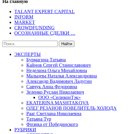
На главную
TALANT EXPERT CAPITAL
INFORM
MARKET
CROWDFUNDING
ОСОЗНАННЫЕ СДЕЛКИ …
ЭКСПЕРТЫ
Бурмагина Татьяна
Кайнов Сергей Станиславович
Неделина Ольга Михайловна
Мальцева Наталья Александровна
Александр Вадимович Ладугин
Савчук Анна Федоровна
Зеленко Руслан Николаевич
ООО «СиликонТэк»
EKATERINA MASHTAKOVA
ОЛЕГ РЕЗАНОВ ПОВЕЛИТЕЛЬ ХОЛОДА
Рааг Светлана Николаевна
Татьяна Тур
Физика от Побединского
РУБРИКИ