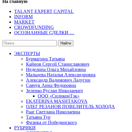
На главную
TALANT EXPERT CAPITAL
INFORM
MARKET
CROWDFUNDING
ОСОЗНАННЫЕ СДЕЛКИ …
ЭКСПЕРТЫ
Бурмагина Татьяна
Кайнов Сергей Станиславович
Неделина Ольга Михайловна
Мальцева Наталья Александровна
Александр Вадимович Ладугин
Савчук Анна Федоровна
Зеленко Руслан Николаевич
ООО «СиликонТэк»
EKATERINA MASHTAKOVA
ОЛЕГ РЕЗАНОВ ПОВЕЛИТЕЛЬ ХОЛОДА
Рааг Светлана Николаевна
Татьяна Тур
Физика от Побединского
РУБРИКИ