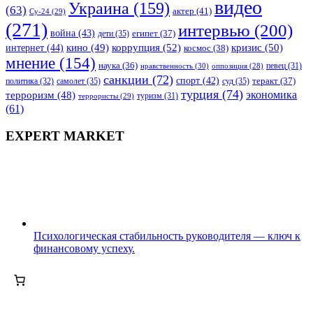
видео
Украина
(159)
(63)
актер
(41)
Су-24
(29)
(271)
интервью
(200)
война
(43)
дети
(35)
египет
(37)
коррупция
(52)
кино
(49)
кризис
(50)
интернет
(44)
космос
(38)
мнение
(154)
наука
(36)
нравственность
(30)
певец
(31)
оппозиция
(28)
санкции
(72)
спорт
(42)
самолет
(35)
суд
(35)
теракт
(37)
политика
(32)
турция
(74)
экономика
терроризм
(48)
террористы
(29)
туризм
(31)
(61)
EXPERT MARKET
Психологическая стабильность руководителя — ключ к
финансовому успеху.