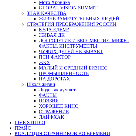
Мото Хроника
GLOBAL VISION SUMMIT
ЗНАК КАЧЕСТВА
ЖИЗНЬ ЗАМЕЧАТЕЛЬНЫХ ЛЮДЕЙ
СТРАТЕГИЯ ПРЕОБРАЖЕНИЯ РОССИИ
КУДА ЕДЕМ?
ЖИВАЯ ДК
ДОЛГОЛЕТИЕ И БЕССМЕРТИЕ. МИФЫ.
ФАКТЫ. ИНСТРУМЕНТЫ
ЧУЖИХ ДЕТЕЙ НЕ БЫВАЕТ
ПСИ ФАКТОР
ЖКХ
МАЛЫЙ И СРЕДНИЙ БИЗНЕС
ПРОМЫШЛЕННОСТЬ
НА ДОРОГАХ
Школа жизни
Люди так думают
ФАКТЫ
ПОЭЗИЯ
ХОРОШЕЕ КИНО
ОТРАЖЕНИЕ
ЛАЙФХАК
LIVE STUDIO
ПРАЙС
КОАЛИЦИЯ СТРАННИКОВ ВО ВРЕМЕНИ