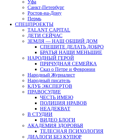
Уфа
Санкт-Петербург
Ростов-на-Дону
Пермь
СПЕЦПРОЕКТЫ
TALANT CAPITAL
ДЕТИ СЕЙЧАС
ЗЕМЛЯ — НАШ ОБЩИЙ ДОМ
СПЕШИТЕ ДЕЛАТЬ ДОБРО
БРАТЬЯ НАШИ МЕНЬШИЕ
НАРОДНЫЙ ГЕРОЙ
ПРИЧУДНАЯ СЕМЕЙКА
Сказ о Петре и Февронии
Народный Журналист
Народный писатель
КЛУБ ЭКСПЕРТОВ
ПРАВОСУДИЕ
ЧЕСТЬ ИМЕЮ
ПОЛИЦИЯ НРАВОВ
НЕАДЕКВАТ
В СТУДИИ
ВИДЕО БЛОГИ
АКАДЕМИЯ ЗДОРОВЬЯ
ТЕЛЕСНАЯ ПСИХОЛОГИЯ
ДИАЛОГИ БЕЗ КУПЮР