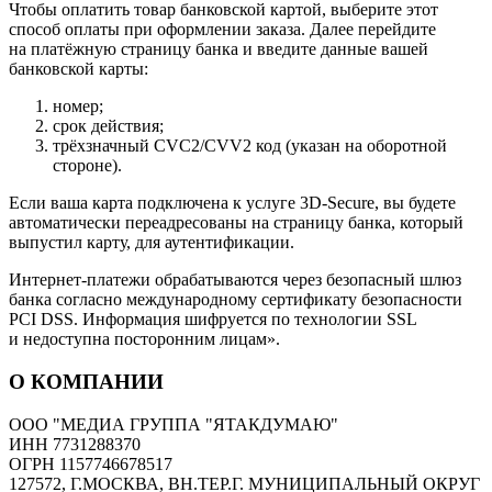
Чтобы оплатить товар банковской картой, выберите этот
способ оплаты при оформлении заказа. Далее перейдите
на платёжную страницу банка и введите данные вашей
банковской карты:
номер;
срок действия;
трёхзначный CVC2/CVV2 код (указан на оборотной
стороне).
Если ваша карта подключена к услуге 3D-Secure, вы будете
автоматически переадресованы на страницу банка, который
выпустил карту, для аутентификации.
Интернет-платежи обрабатываются через безопасный шлюз
банка согласно международному сертификату безопасности
PCI DSS. Информация шифруется по технологии SSL
и недоступна посторонним лицам».
О КОМПАНИИ
ООО "МЕДИА ГРУППА "ЯТАКДУМАЮ"
ИНН 7731288370
ОГРН 1157746678517
127572, Г.МОСКВА, ВН.ТЕР.Г. МУНИЦИПАЛЬНЫЙ ОКРУГ