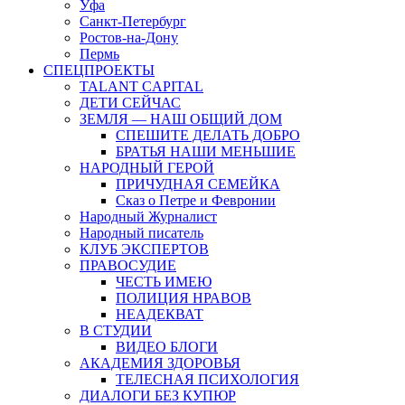
Уфа
Санкт-Петербург
Ростов-на-Дону
Пермь
СПЕЦПРОЕКТЫ
TALANT CAPITAL
ДЕТИ СЕЙЧАС
ЗЕМЛЯ — НАШ ОБЩИЙ ДОМ
СПЕШИТЕ ДЕЛАТЬ ДОБРО
БРАТЬЯ НАШИ МЕНЬШИЕ
НАРОДНЫЙ ГЕРОЙ
ПРИЧУДНАЯ СЕМЕЙКА
Сказ о Петре и Февронии
Народный Журналист
Народный писатель
КЛУБ ЭКСПЕРТОВ
ПРАВОСУДИЕ
ЧЕСТЬ ИМЕЮ
ПОЛИЦИЯ НРАВОВ
НЕАДЕКВАТ
В СТУДИИ
ВИДЕО БЛОГИ
АКАДЕМИЯ ЗДОРОВЬЯ
ТЕЛЕСНАЯ ПСИХОЛОГИЯ
ДИАЛОГИ БЕЗ КУПЮР