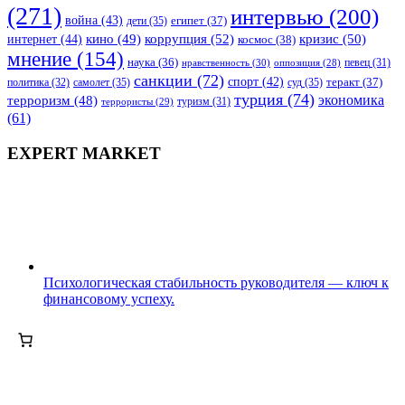
(271)
интервью
(200)
война
(43)
дети
(35)
египет
(37)
коррупция
(52)
кино
(49)
кризис
(50)
интернет
(44)
космос
(38)
мнение
(154)
наука
(36)
нравственность
(30)
певец
(31)
оппозиция
(28)
санкции
(72)
спорт
(42)
самолет
(35)
суд
(35)
теракт
(37)
политика
(32)
турция
(74)
экономика
терроризм
(48)
террористы
(29)
туризм
(31)
(61)
EXPERT MARKET
Психологическая стабильность руководителя — ключ к
финансовому успеху.