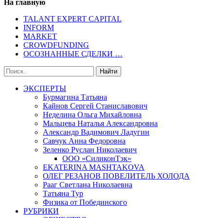
На главную
TALANT EXPERT CAPITAL
INFORM
MARKET
CROWDFUNDING
ОСОЗНАННЫЕ СДЕЛКИ …
ЭКСПЕРТЫ
Бурмагина Татьяна
Кайнов Сергей Станиславович
Неделина Ольга Михайловна
Мальцева Наталья Александровна
Александр Вадимович Ладугин
Савчук Анна Федоровна
Зеленко Руслан Николаевич
ООО «СиликонТэк»
EKATERINA MASHTAKOVA
ОЛЕГ РЕЗАНОВ ПОВЕЛИТЕЛЬ ХОЛОДА
Рааг Светлана Николаевна
Татьяна Тур
Физика от Побединского
РУБРИКИ