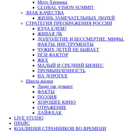
Мото Хроника
GLOBAL VISION SUMMIT
ЗНАК КАЧЕСТВА
ЖИЗНЬ ЗАМЕЧАТЕЛЬНЫХ ЛЮДЕЙ
СТРАТЕГИЯ ПРЕОБРАЖЕНИЯ РОССИИ
КУДА ЕДЕМ?
ЖИВАЯ ДК
ДОЛГОЛЕТИЕ И БЕССМЕРТИЕ. МИФЫ.
ФАКТЫ. ИНСТРУМЕНТЫ
ЧУЖИХ ДЕТЕЙ НЕ БЫВАЕТ
ПСИ ФАКТОР
ЖКХ
МАЛЫЙ И СРЕДНИЙ БИЗНЕС
ПРОМЫШЛЕННОСТЬ
НА ДОРОГАХ
Школа жизни
Люди так думают
ФАКТЫ
ПОЭЗИЯ
ХОРОШЕЕ КИНО
ОТРАЖЕНИЕ
ЛАЙФХАК
LIVE STUDIO
ПРАЙС
КОАЛИЦИЯ СТРАННИКОВ ВО ВРЕМЕНИ