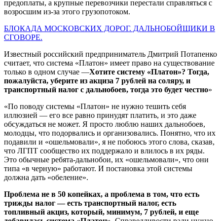
предоплаты, а крупные перевозчики перестали справляться с
возросшим из-за этого грузопотоком.
БЛОКАДА МОСКОВСКИХ ДОРОГ. ДАЛЬНОБОЙЩИКИ В
СГОВОРЕ.
Известный российский предприниматель Дмитрий Потапенко
считает, что система «Платон» имеет право на существование
только в одном случае —
Хотите систему «Платон»? Тогда,
пожалуйста, уберите из акциза 7 рублей на соляру, и
транспортный налог с дальнобоев, тогда это будет честно
»
«По поводу системы «Платон» не нужно тешить себя
иллюзией — его все равно принудят платить, и это даже
обсуждаться не может. Я просто люблю наших дальнобоев,
молодцы, что подорвались и организовались. Понятно, что их
подавили и «ошельмовали», я не побоюсь этого слова, сказав,
что ЛГПТ сообщество их поддержало и влилось в их ряды.
Это обычные ребята-дальнобои, их «ошельмовали», что они
типа «в черную» работают. И постановка этой системы
должна дать «обеление».
Проблема не в 50 копейках, а проблема в том, что есть
трижды налог — есть транспортный налог, есть
топливный акциз, который, минимум, 7 рублей, и еще
добавилась система «Платон».
Справедливости ради нужно