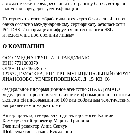
автоматически переадресованы на страницу банка, который
выпустил карту, для аутентификации.
Интернет-платежи обрабатываются через безопасный шлюз
банка согласно международному сертификату безопасности
PCI DSS. Информация шифруется по технологии SSL
и недоступна посторонним лицам».
О КОМПАНИИ
ООО "МЕДИА ГРУППА "ЯТАКДУМАЮ"
ИНН 7731288370
ОГРН 1157746678517
127572, Г.МОСКВА, ВН.ТЕР.Г. МУНИЦИПАЛЬНЫЙ ОКРУГ
ЛИАНОЗОВО, УЛ ЧЕРЕПОВЕЦКАЯ, Д. 15, КВ. 66
Федеральное информационное агентство ЯТАКДУМАЮ
медиагруппа представляет: слияние информационного потока
экспертной информации по 100 разнообразным тематическим
направлением и маркетплейс.
Автор проекта, генеральный директор Сергей Кайнов
Коммерческий директор Марина Гришина
Главный редактор Анна Савчук
Шеф редактор Татьяна Бурмагина